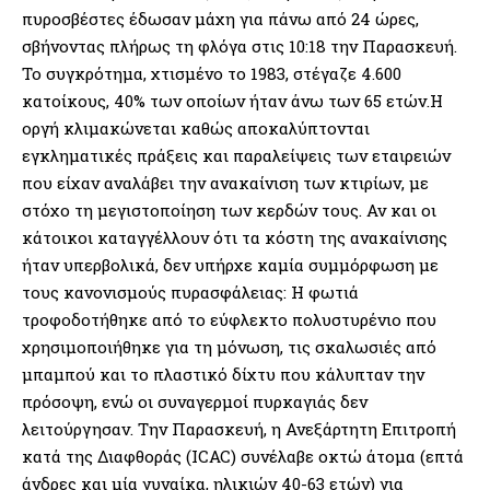
πυροσβέστες έδωσαν μάχη για πάνω από 24 ώρες,
σβήνοντας πλήρως τη φλόγα στις 10:18 την Παρασκευή.
Το συγκρότημα, χτισμένο το 1983, στέγαζε 4.600
κατοίκους, 40% των οποίων ήταν άνω των 65 ετών.Η
οργή κλιμακώνεται καθώς αποκαλύπτονται
εγκληματικές πράξεις και παραλείψεις των εταιρειών
που είχαν αναλάβει την ανακαίνιση των κτιρίων, με
στόχο τη μεγιστοποίηση των κερδών τους. Αν και οι
κάτοικοι καταγγέλλουν ότι τα κόστη της ανακαίνισης
ήταν υπερβολικά, δεν υπήρχε καμία συμμόρφωση με
τους κανονισμούς πυρασφάλειας: Η φωτιά
τροφοδοτήθηκε από το εύφλεκτο πολυστυρένιο που
χρησιμοποιήθηκε για τη μόνωση, τις σκαλωσιές από
μπαμπού και το πλαστικό δίχτυ που κάλυπταν την
πρόσοψη, ενώ οι συναγερμοί πυρκαγιάς δεν
λειτούργησαν. Την Παρασκευή, η Ανεξάρτητη Επιτροπή
κατά της Διαφθοράς (ICAC) συνέλαβε οκτώ άτομα (επτά
άνδρες και μία γυναίκα, ηλικιών 40-63 ετών) για