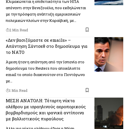
Κλιμακώνεται η επιθετικότητα των ΗΠΑ
απέναντι στην Βενεζουέλα, που εκδηλώνεται
με την πρόσφατη ανάπτυξη αμερικανικών
πολεμικών πλοίων στην Καραϊβική, με…
2 Min Read
«Δεν βασιζόμαστε σε emails» –
Απάντηση Σάντσεθ στο δημοσίευμα για
το ΝΑΤΟ
Άμεση ήταν η απάντηση από την Ισπανία στο
δημοσίευμα του Reuters που αποκάλυπτε
email το οποίο διακινούταν στο Πεντάγωνο
με…
1 Min Read
ΜΕΣΗ ΑΝΑΤΟΛΗ: Τέταρτη νύχτα
ολέθρου με ισραηλινούς αεροπορικούς
βομβαρδισμούς και ιρανικά αντίποινα
με βαλλιστικούς πυραύλους
Άλλη μια νύχτα ολέθρου έζησε η Μέση