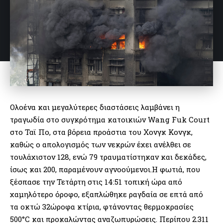
Ολοένα και μεγαλύτερες διαστάσεις λαμβάνει η
τραγωδία στο συγκρότημα κατοικιών Wang Fuk Court
στο Ταϊ Πο, στα βόρεια προάστια του Χονγκ Κονγκ,
καθώς ο απολογισμός των νεκρών έχει ανέλθει σε
τουλάχιστον 128, ενώ 79 τραυματίστηκαν και δεκάδες,
ίσως και 200, παραμένουν αγνοούμενοι.Η φωτιά, που
ξέσπασε την Τετάρτη στις 14:51 τοπική ώρα από
χαμηλότερο όροφο, εξαπλώθηκε ραγδαία σε επτά από
τα οκτώ 32ώροφα κτίρια, φτάνοντας θερμοκρασίες
500°C και προκαλώντας αναζωπυρώσεις. Περίπου 2.311