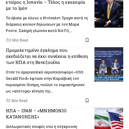
εταίρος η Ισπανία – Τέλος η εκεχειρία
με το Ιράν
Τα έβαλε με όλους ο Ντόναλντ Τραμπ κατά τη
διάρκεια κοινών δηλώσεων με τον Μαρκ
Ρούτε. Σκληρή γλώσσα κατά ΝΑΤΟ,…
3 Min Read
Προμελετημένο έγκλημα που
σχεδιάζεται να έχει συνέχεια η επίθεση
των ΗΠΑ στη Βενεζουέλα
Οταν το αμερικανικό αεροπλανοφόρο «USS
Gerald Ford» έφτασε στην Καραϊβική τον
περασμένο Γενάρη, πολλοί το χαρακτήρισαν
ως «απότομη» κίνηση της…
1 Min Read
ΗΠΑ – ΙΡΑΝ – «ΜΝΗΜΟΝΙΟ
ΚΑΤΑΝΟΗΣΗΣ»
Διπλωματικές επαφές ενώ η σύγκρουση