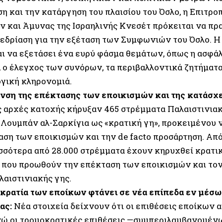
η και την κατάργηση του πλαισίου του Όσλο, η Επιτρ
 και Άμυνας της Ισραηλινής Κνεσέτ πρόκειται να πρ
νεδρίαση για την εξέταση των Συμφωνιών του Όσλο. Η
ι να εξετάσει ένα ευρύ φάσμα θεμάτων, όπως η ασφάλε
 ο έλεγχος των συνόρων, τα περιβαλλοντικά ζητήματα, 
ογική κληρονομιά.
νση της επέκτασης των εποικισμών και της κατάσχε
ς αρχές κατοχής κήρυξαν 465 στρέμματα Παλαιστινιακ
λ-Λουμπάν αλ-Σαρκίγια ως «κρατική γη», προκειμένου
αση των εποικισμών και την de facto προσάρτηση. Απ
ισσότερα από 28.000 στρέμματα έχουν κηρυχθεί κρατικ
 που προωθούν την επέκταση των εποικισμών και τον
λαιστινιακής γης.
κρατία των εποίκων φτάνει σε νέα επίπεδα εν μέσ
ας:
Νέα στοιχεία δείχνουν ότι οι επιθέσεις εποίκων
ενώ οι τρομοκρατικές επιθέσεις —συμπεριλαμβανομέ