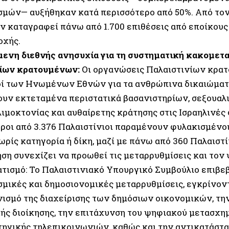
σμών— αυξήθηκαν κατά περισσότερο από 50%. Από το
ν καταγραφεί πάνω από 1.700 επιθέσεις από εποίκους 
οχής.
ενη διεθνής ανησυχία για τη συστηματική κακομετ
ίων κρατουμένων:
Οι οργανώσεις Παλαιστινίων κρατ
ί των Ηνωμένων Εθνών για τα ανθρώπινα δικαιώματ
υν εκτεταμένα περιστατικά βασανιστηρίων, σεξουαλικ
λιμοκτονίας και αυθαίρετης κράτησης στις Ισραηλινές
ροι από 3.376 Παλαιστίνιοι παραμένουν φυλακισμένοι
ρίς κατηγορία ή δίκη, μαζί με πάνω από 360 Παλαιστίν
ση συνεχίζει να προωθεί τις μεταρρυθμίσεις και τον
τισμό: Το Παλαιστινιακό Υπουργικό Συμβούλιο επιβε
εσμικές και δημοσιονομικές μεταρρυθμίσεις, εγκρίνον
ισμό της διαχείρισης των δημόσιων οικονομικών, την
ής διοίκησης, την επιτάχυνση του ψηφιακού μετασχη
τηγικής τηλεπικοινωνιών, καθώς και την αντικατάστ