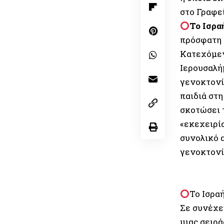
στο Γραφε
Το Ισρα
πρόσφατη 
Κατεχόμεν
Ιερουσαλήμ
γενοκτονί
παιδιά στη
σκοτώσει τ
«εκεχειρία
συνολικό 
γενοκτονία
Το Ισρα
Σε συνέχε
μιας σειρ