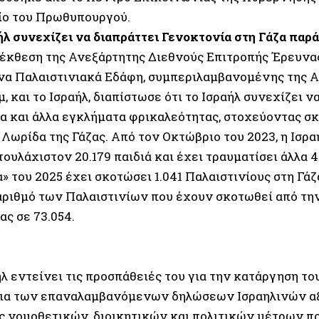
ίο του Πρωθυπουργού.
ήλ συνεχίζει να διαπράττει Γενοκτονία στη Γάζα παρά
έκθεση της Ανεξάρτητης Διεθνούς Επιτροπής Έρευνας
α Παλαιστινιακά Εδάφη, συμπεριλαμβανομένης της Α
, και το Ισραήλ, διαπίστωσε ότι το Ισραήλ συνεχίζει ν
α και άλλα εγκλήματα φρικαλεότητας, στοχεύοντας σκ
 Λωρίδα της Γάζας. Από τον Οκτώβριο του 2023, η Ισρ
ουλάχιστον 20.179 παιδιά και έχει τραυματίσει άλλα 4
» του 2025 έχει σκοτώσει 1.041 Παλαιστινίους στη Γά
αριθμό των Παλαιστινίων που έχουν σκοτωθεί από τη
ς σε 73.054.
ήλ εντείνει τις προσπάθειές του για την κατάργηση το
ια των επαναλαμβανόμενων δηλώσεων Ισραηλινών α
άς νομοθετικών, διοικητικών και πολιτικών μέτρων 