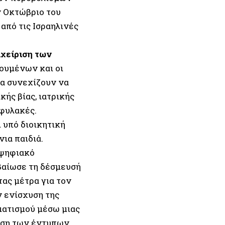
ν Οκτώβριο του
από τις Ισραηλινές
αχείριση των
ουμένων και οι
α συνεχίζουν να
ής βίας, ιατρικής
 φυλακές.
 υπό διοικητική
ια παιδιά.
 ψηφιακό
βαίωσε τη δέσμευσή
τας μέτρα για τον
 ενίσχυση της
ματισμού μέσω μιας
αση των έντυπων