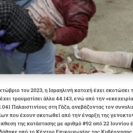
κτώβριο του 2023, η Ισραηλινή κατοχή έχει σκοτώσει 
 έχει τραυματίσει άλλα 44.143, ενώ από την «εκεχειρία
1.041 Παλαιστινίους στη Γάζα, ανεβάζοντας τον συνολ
ίων που έχουν σκοτωθεί από την έναρξη της γενοκτον
κθεση της κατάστασης με αριθμό #92 από 22 Ιουνίου έ
κδόθηκε από το Κέντρο Επικοινωνίας της Κυβέρνησης 