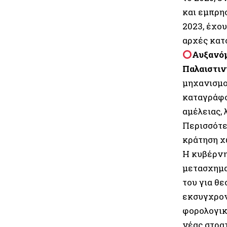
και εμπρη
2023, έχου
αρχές κατ
Αυξανόμ
Παλαιστιν
μηχανισμο
καταγράφο
αμέλειας, 
Περισσότε
κράτηση χω
Η κυβέρνη
μετασχημα
του για θ
εκσυγχρον
φορολογικ
νέας στρα