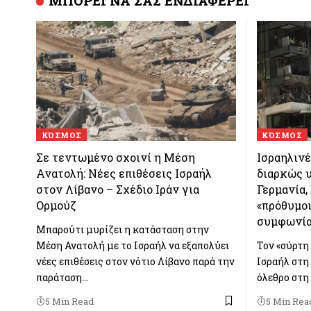
ΜΠΟΡΕΙ ΝΑ ΣΑΣ ΕΝΔΙΑΦΕΡΕΙ
ΚΌΣΜΟΣ
ΚΌΣΜΟΣ
Σε τεντωμένο σχοινί η Μέση
Ισραηλινέ
Ανατολή: Νέες επιθέσεις Ισραήλ
διαρκώς υ
στον Λίβανο – Σχέδιο Ιράν για
Γερμανία,
Ορμούζ
«πρόθυμοι
συμφωνία
Μπαρούτι μυρίζει η κατάσταση στην
Μέση Ανατολή με το Ισραήλ να εξαπολύει
Τον «σύρτη 
νέες επιθέσεις στον νότιο Λίβανο παρά την
Ισραήλ στη
παράταση…
όλεθρο στη
5 Min Read
5 Min Rea