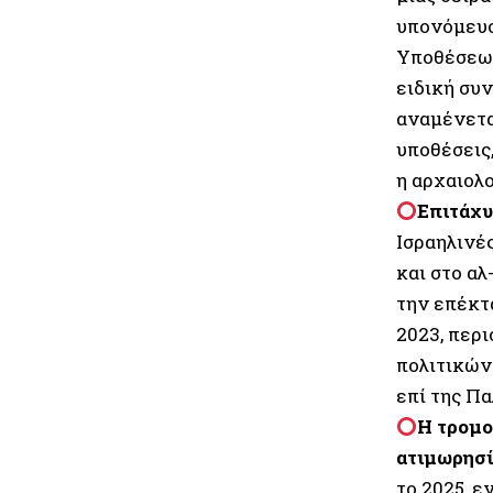
υπονόμευσ
Υποθέσεων
ειδική συ
αναμένετα
υποθέσεις,
η αρχαιολ
Επιτάχυ
Ισραηλινέ
και στο α
την επέκτ
2023, περ
πολιτικών
επί της Πα
Η τρομο
ατιμωρησί
το 2025, 