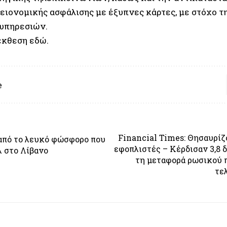
ειονομικής ασφάλισης με έξυπνες κάρτες, με στόχο τ
υπηρεσιών.
έκθεση
εδώ
.
e
Financial Times: Θησαυρίζ
από το λευκό φώσφορο που
εφοπλιστές – Κέρδισαν 3,8 δ
λ στο Λίβανο
τη μεταφορά ρωσικού 
τε