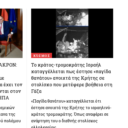
ΚΌΣΜΟΣ
ΑΚΡΟΝ:
Το κράτος-τρομοκράτης Ισραήλ
καταγγέλλεται πως έστησε «παγίδα
με
θανάτου» ανοιχτά της Κρήτης σε
α έχει τον
στολίσκο που μετέφερε βοήθεια στη
νται στον
Γάζα
 ΗΠΑ
«Παγίδα θανάτου» καταγγέλλεται ότι
λεμικών
έστησε ανοιχτά της Κρήτης το ισραηλινό-
πανα της
κράτος τρομοκράτης. Όπως αναφέρει σε
ού πολέμου
ανάρτηση του ο διεθνής στολίσκος
αλληλεγγύης…