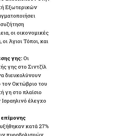
οπή Εξωτερικών
αγματοποιήσει
 συζήτηση
ια, οι οικονομικές
οι Άγιοι Τόποι, και
σης γης:
Οι
ής γης στο Σιντζίλ
 να διευκολύνουν
ό τον Οκτώβριο του
ή γη στο πλαίσιο
 Ισραηλινό έλεγχο
ω επίμονης
 αυξήθηκαν κατά 27%
νων πυροβολισμών