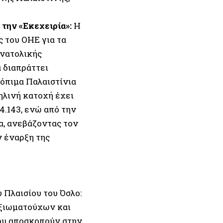
 την «Εκεχειρία»:
Η
 του ΟΗΕ για τα
νατολικής
α διαπράττει
όπιμα Παλαιστίνια
αηλινή κατοχή έχει
4.143, ενώ από την
ζα, ανεβάζοντας τον
ν έναρξη της
υ Πλαισίου του Όσλο:
ξιωματούχων και
που αποσκοπούν στην