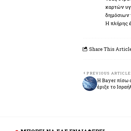
καρτών υγ
δημόσιων 
Η πλήρης 
Share This Articl
PREVIOUS ARTICLE
Η Bayer πίσω 
έριξε το Ισραή