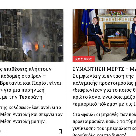
ΚΌΣΜΟΣ
ς επιθέσεις πλήττουν
ΣΥΝΑΝΤΗΣΗ ΜΕΡΤΣ – Μ
ποδομές στο Ιράν –
Συμφωνία για ένταση της
 Βρετανία και Παρίσι είναι
πολεμικής προετοιμασίας 
» για μια πυρηνική
«διαφωνίες» για το ποιος θ
 με την Τεχεράνη
πρώτο λόγο, ενώ δοκιμάζο
«εμπορικό πόλεμο» με τις
της κολάσεως» έχει ανοίξει το
 Μέση Ανατολή και σπέρνει τον
Στο «φουλ» οι μηχανές των πο
 Μέση Ανατολή με την…
προετοιμασιών, καθώς τα τύμ
γενίκευσης του ιμπεριαλιστικ
d
βαρούν όλο και πιο δυνατά.…