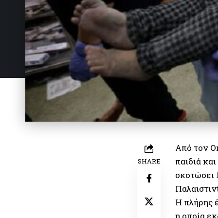
Από τον Ο
παιδιά και
SHARE
σκοτώσει 
Παλαιστιν
Η πλήρης έ
η οποία ε