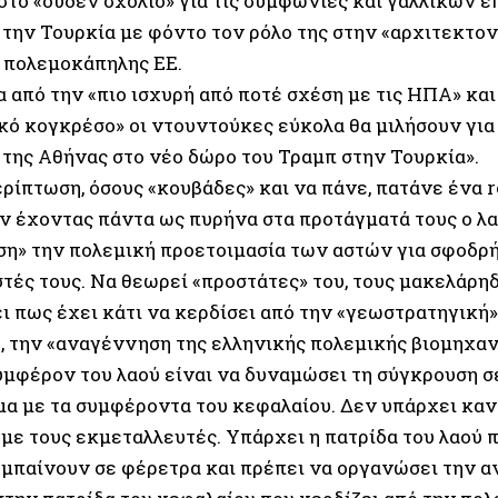
στο «ουδέν σχόλιο» για τις συμφωνίες και γαλλικών 
 την Τουρκία με φόντο τον ρόλο της στην «αρχιτεκτον
ι πολεμοκάπηλης ΕΕ.
 από την «πιο ισχυρή από ποτέ σχέση με τις ΗΠΑ» και
κό κογκρέσο» οι ντουντούκες εύκολα θα μιλήσουν για 
 της Αθήνας στο νέο δώρο του Τραμπ στην Τουρκία».
ρίπτωση, όσους «κουβάδες» και να πάνε, πατάνε ένα r
ν έχοντας πάντα ως πυρήνα στα προτάγματά τους ο λα
ση» την πολεμική προετοιμασία των αστών για σφοδρή
τές τους. Να θεωρεί «προστάτες» του, τους μακελάρηδ
ει πως έχει κάτι να κερδίσει από την «γεωστρατηγική
, την «αναγέννηση της ελληνικής πολεμικής βιομηχαν
υμφέρον του λαού είναι να δυναμώσει τη σύγκρουση σ
μα με τα συμφέροντα του κεφαλαίου. Δεν υπάρχει κα
με τους εκμεταλλευτές. Υπάρχει η πατρίδα του λαού π
ς μπαίνουν σε φέρετρα και πρέπει να οργανώσει την α