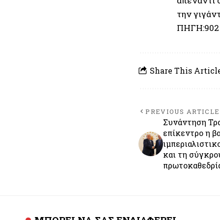
απέναντι 
την γιγάν
ΠΗΓΗ:902
Share This Articl
PREVIOUS ARTICLE
Συνάντηση Τρα
επίκεντρο η β
ιμπεριαλιστι
και τη σύγκρο
πρωτοκαθεδρί
ΜΠΟΡΕΙ ΝΑ ΣΑΣ ΕΝΔΙΑΦΕΡΕΙ