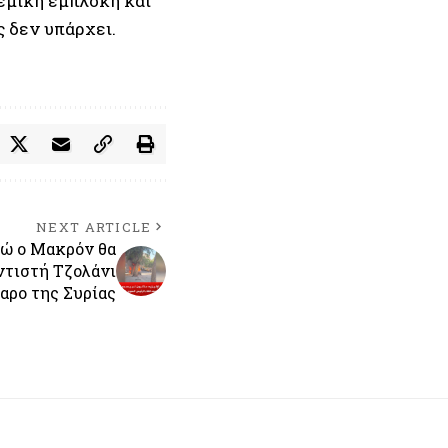
εμική εμπλοκή και
ς δεν υπάρχει.
NEXT ARTICLE
νώ ο Μακρόν θα
ντιστή Τζολάνι
αρο της Συρίας