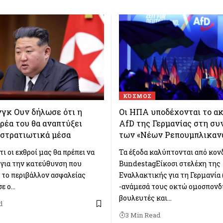
ΚΌΣΜΟΣ
νγκ Ουν δήλωσε ότι η
Οι ΗΠΑ υποδέχονται το ακ
ρέα του θα αναπτύξει
AfD της Γερμανίας στη σ
 στρατιωτικά μέσα
των «Νέων Ρεπουμπλικαν
ι οι εχθροί μας θα πρέπει να
Τα έξοδα καλύπτονται από κον
για την κατεύθυνση που
BundestagΕίκοσι στελέχη της
ι το περιβάλλον ασφαλείας
Εναλλακτικής για τη Γερμανία 
σε ο…
-ανάμεσά τους οκτώ ομοσπονδ
βουλευτές και…
d
3 Min Read