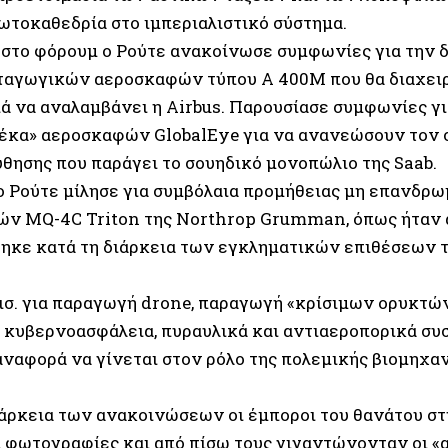
ρωτοκαθεδρία στο ιμπεριαλιστικό σύστημα.
στο φόρουμ ο Ρούτε ανακοίνωσε συμφωνίες για την δ
ταγωγικών αεροσκαφών τύπου Α 400Μ που θα διαχειρ
ιά να αναλαμβάνει η Airbus. Παρουσίασε συμφωνίες γ
δέκα» αεροσκαφών GlobalEye για να ανανεώσουν τον
θησης που παράγει το σουηδικό μονοπώλιο της Saab.
ο Ρούτε μίλησε για συμβόλαια προμήθειας μη επανδρ
ν MQ-4C Triton της Northrop Grumman, όπως ήταν 
ηκε κατά τη διάρκεια των εγκληματικών επιθέσεων 
ισ. για παραγωγή drone, παραγωγή «κρίσιμων ορυκτών
, κυβερνοασφάλεια, πυραυλικά και αντιαεροπορικά συσ
αναφορά να γίνεται στον ρόλο της πολεμικής βιομηχαν
ιάρκεια των ανακοινώσεων οι έμποροι του θανάτου σ
α φωτογραφίες και από πίσω τους γιγαντώνονταν οι «