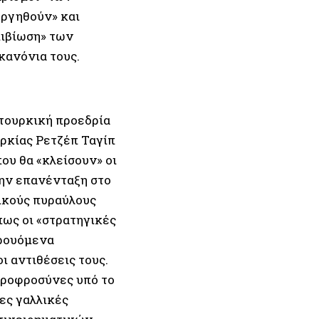
υργηθούν» και
πιβίωση» των
κανόνια τους.
τουρκική προεδρία
υρκίας Ρετζέπ Ταγίπ
ου θα «κλείσουν» οι
ην επανένταξη στο
ρικούς πυραύλους
πως οι «στρατηγικές
κρουόμενα
ι αντιθέσεις τους.
βροφροσύνες υπό το
ες γαλλικές