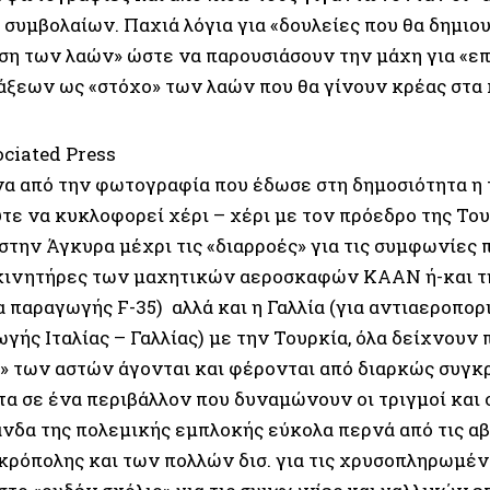
 συμβολαίων. Παχιά λόγια για «δουλείες που θα δημιο
ση των λαών» ώστε να παρουσιάσουν την μάχη για «ε
άξεων ως «στόχο» των λαών που θα γίνουν κρέας στα 
ociated Press
α από την φωτογραφία που έδωσε στη δημοσιότητα η 
ύτε να κυκλοφορεί χέρι – χέρι με τον πρόεδρο της Το
την Άγκυρα μέχρι τις «διαρροές» για τις συμφωνίες π
κινητήρες των μαχητικών αεροσκαφών ΚΑΑΝ ή-και τ
 παραγωγής F-35) αλλά και η Γαλλία (για αντιαεροπο
ής Ιταλίας – Γαλλίας) με την Τουρκία, όλα δείχνουν 
» των αστών άγονται και φέρονται από διαρκώς συγ
α σε ένα περιβάλλον που δυναμώνουν οι τριγμοί και ο
νδα της πολεμικής εμπλοκής εύκολα περνά από τις α
κρόπολης και των πολλών δισ. για τις χρυσοπληρωμέν