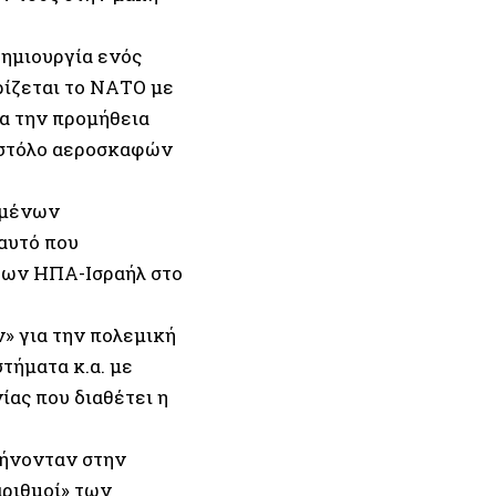
ημιουργία ενός
ίζεται το ΝΑΤΟ με
ια την προμήθεια
 στόλο αεροσκαφών
ωμένων
αυτό που
των ΗΠΑ-Ισραήλ στο
» για την πολεμική
τήματα κ.α. με
ίας που διαθέτει η
τήνονταν στην
αριθμοί» των