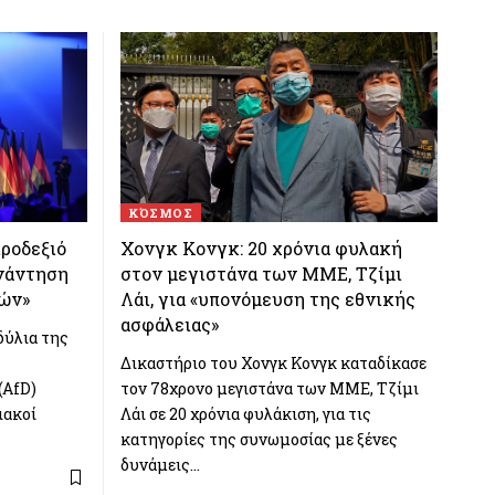
ΚΌΣΜΟΣ
ροδεξιό
Χονγκ Κονγκ: 20 χρόνια φυλακή
υνάντηση
στον μεγιστάνα των ΜΜΕ, Τζίμι
ών»
Λάι, για «υπονόμευση της εθνικής
ασφάλειας»
δύλια της
Δικαστήριο του Χονγκ Κονγκ καταδίκασε
(AfD)
τον 78χρονο μεγιστάνα των ΜΜΕ, Τζίμι
ιακοί
Λάι σε 20 χρόνια φυλάκιση, για τις
κατηγορίες της συνωμοσίας με ξένες
δυνάμεις…