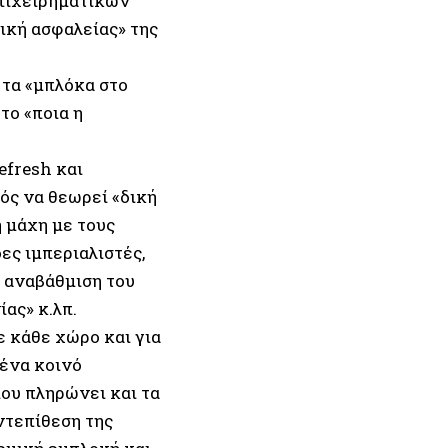
επιχειρηματικών
ική ασφαλείας» της
 τα «μπλόκα στο
το «ποια η
efresh και
ός να θεωρεί «δική
 μάχη με τους
ες ιμπεριαλιστές,
» αναβάθμιση του
ίας» κ.λπ.
ε κάθε χώρο και για
νένα κοινό
ου πληρώνει και τα
ντεπίθεση της