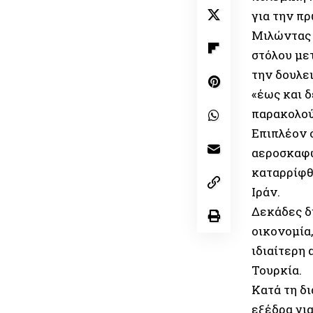
για την π
Μιλώντας 
στόλου με
την δουλε
«έως και 
παρακολού
Επιπλέον 
αεροσκαφώ
καταρρίφθ
Ιράν.
Δεκάδες δ
οικονομία
ιδιαίτερη 
Τουρκία.
Κατά τη δ
εξέδρα γι