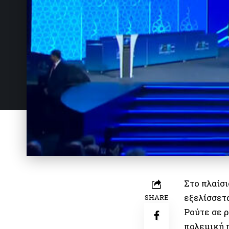
Στο πλαίσ
εξελίσσετ
SHARE
Ρούτε σε ρ
πολεμική 