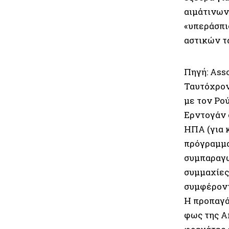
αιμάτινων
«υπεράσπι
αστικών τ
Πηγή: Ass
Ταυτόχρον
με τον Ρο
Ερντογάν σ
ΗΠΑ (για 
πρόγραμμα
συμπαραγωγ
συμμαχίες
συμφέροντ
Η προπαγά
φως της Α