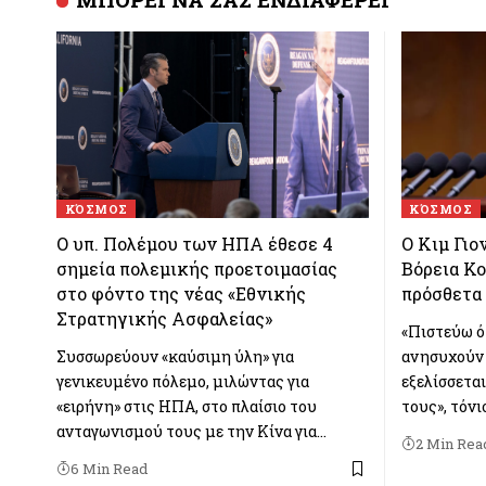
ΚΌΣΜΟΣ
ΚΌΣΜΟΣ
Ο υπ. Πολέμου των ΗΠΑ έθεσε 4
Ο Κιμ Γιο
σημεία πολεμικής προετοιμασίας
Βόρεια Κο
στο φόντο της νέας «Εθνικής
πρόσθετα
Στρατηγικής Ασφαλείας»
«Πιστεύω ότ
Συσσωρεύουν «καύσιμη ύλη» για
ανησυχούν 
γενικευμένο πόλεμο, μιλώντας για
εξελίσσετα
«ειρήνη» στις ΗΠΑ, στο πλαίσιο του
τους», τόνι
ανταγωνισμού τους με την Κίνα για…
2 Min Rea
6 Min Read