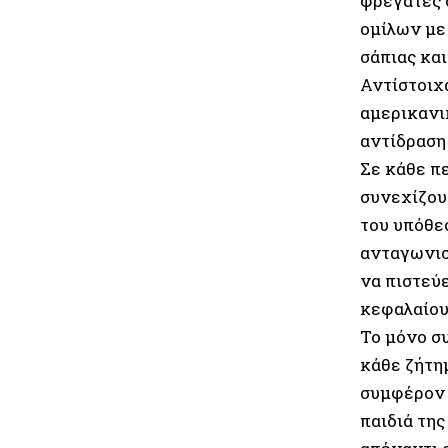
φρεγάτες 
ομίλων με
σάπιας κα
Αντίστοιχα
αμερικανι
αντίδραση
Σε κάθε πε
συνεχίζου
του υπόθε
ανταγωνισ
να πιστεύ
κεφαλαίου
Το μόνο σ
κάθε ζήτη
συμφέρον 
παιδιά τη