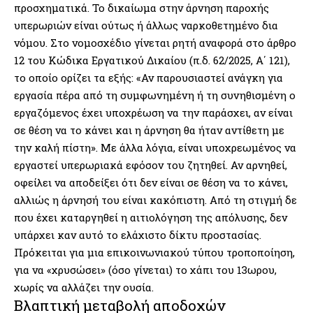
προσχηματικά. Το δικαίωμα στην άρνηση παροχής
υπερωριών είναι ούτως ή άλλως ναρκοθετημένο δια
νόμου. Στο νομοσχέδιο γίνεται ρητή αναφορά στο άρθρο
12 του Κώδικα Εργατικού Δικαίου (π.δ. 62/2025, Α΄ 121),
το οποίο ορίζει τα εξής: «Αν παρουσιαστεί ανάγκη για
εργασία πέρα από τη συμφωνημένη ή τη συνηθισμένη ο
εργαζόμενος έχει υποχρέωση να την παράσχει, αν είναι
σε θέση να το κάνει και η άρνηση θα ήταν αντίθετη με
την καλή πίστη». Με άλλα λόγια, είναι υποχρεωμένος να
εργαστεί υπερωριακά εφόσον του ζητηθεί. Αν αρνηθεί,
οφείλει να αποδείξει ότι δεν είναι σε θέση να το κάνει,
αλλιώς η άρνησή του είναι κακόπιστη. Από τη στιγμή δε
που έχει καταργηθεί η αιτιολόγηση της απόλυσης, δεν
υπάρχει καν αυτό το ελάχιστο δίκτυ προστασίας.
Πρόκειται για μια επικοινωνιακού τύπου τροποποίηση,
για να «χρυσώσει» (όσο γίνεται) το χάπι του 13ωρου,
χωρίς να αλλάζει την ουσία.
Βλαπτική μεταβολή αποδοχών