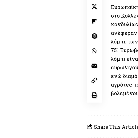
Ευρωπαϊκή
στο Κολλέ
κονδυλίων
ανέφεραν 
λόμπι, τω
751 Ευρωβ
λόμπι είνα
ευρωλιγού
ενώ διαμό
αγρότες πο
βολεμένοι»
Share This Articl