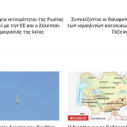
 για «ετοιμότητα» της Ρωσίας
Συνεχίζονται οι δολοφον
ί με την ΕΕ και ο Ζελένσκι
των ισραηλινών κατοχικώ
 μοιρασιάς της λείας
Γάζα κ
ΚΌΣΜΟΣ