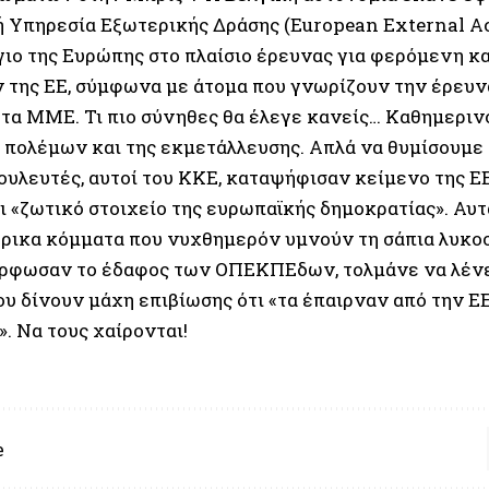
 Υπηρεσία Εξωτερικής Δράσης (European External Act
γιο της Ευρώπης στο πλαίσιο έρευνας για φερόμενη κ
 της ΕΕ, σύμφωνα με άτομα που γνωρίζουν την έρευν
τα ΜΜΕ. Τι πιο σύνηθες θα έλεγε κανείς… Καθημεριν
ν πολέμων και της εκμετάλλευσης. Απλά να θυμίσουμε 
ουλευτές, αυτοί του ΚΚΕ, καταψήφισαν κείμενο της ΕΕ
ι «ζωτικό στοιχείο της ευρωπαϊκής δημοκρατίας». Αυτ
ρικα κόμματα που νυχθημερόν υμνούν τη σάπια λυκο
ρφωσαν το έδαφος των ΟΠΕΚΠΕδων, τολμάνε να λένε 
υ δίνουν μάχη επιβίωσης ότι «τα έπαιρναν από την ΕΕ
. Να τους χαίρονται!
e