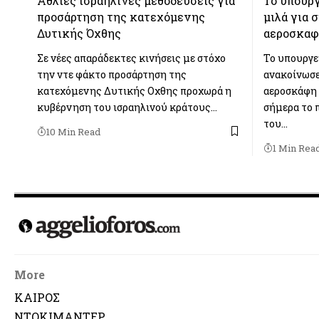
Άθλιες ισραηλινές μεθοδεύσεις για
Το υπουργ
προσάρτηση της κατεχόμενης
μιλά για 
Δυτικής Όχθης
αεροσκα
Σε νέες απαράδεκτες κινήσεις με στόχο
Το υπουργε
την ντε φάκτο προσάρτηση της
ανακοίνωσε
κατεχόμενης Δυτικής Οχθης προχωρά η
αεροσκάφη 
κυβέρνηση του ισραηλινού κράτους…
σήμερα το 
του…
10 Min Read
1 Min Rea
More
ΚΑΙΡΟΣ
ΝΤΟΚΙΜΑΝΤΕΡ