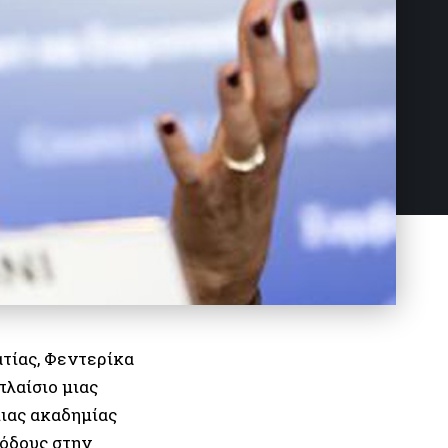
τίας, Φεντερίκα
πλαίσιο μιας
ιας ακαδημίας
όδους στην