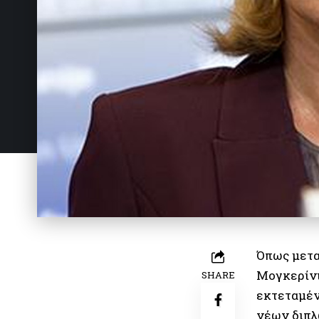
Όπως μετα
Μογκερίνι
SHARE
εκτεταμέν
νέων διπλ