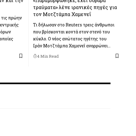
άν και την
«Παραμορφώθηκε, έχει σοβαρά
τραύματα» λένε ιρανικές πηγές για
τον Μοτζτάμπα Χαμενεΐ
 τις πρώην
Κεντρικής
Τι δήλωσαν στο Reuters τρεις άνθρωποι
φόρων
που βρίσκονται κοντά στον στενό του
 οποίες
κύκλο. Ο νέος ανώτατος ηγέτης του
Ιράν Μοτζτάμπα Χαμενεΐ αναρρώνει…
4 Min Read