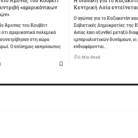
είο Άμυνας του Κουβέιτ
Η διαπάλη για το Καζακστ
συντριβή «αμερικάνικων
Κεντρική Ασία εντείνεται
φών»
Ο αγώνας για το Καζακστάν και
ίο Άμυνας του Κουβέιτ
Σοβιετικές Δημοκρατίες της 
 ότι αμερικανικά πολεμικά
Ασίας έχει οξυνθεί μεταξύ δια
συνετρίβησαν στη χώρα
ιμπεριαλιστικών δυνάμεων, οι
πρωί. Ο επίσημος εκπρόσωπος
ενδιαφέρονται…
11 Min Read
d