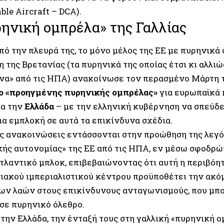
ble Aircraft – DCA).
ηνική ομπρέλα» της Γαλλίας
πό την πλευρά της, το μόνο μέλος της ΕΕ με πυρηνικά
της Βρετανίας (τα πυρηνικά της οποίας έτσι κι αλλιώ
να» από τις ΗΠΑ) ανακοίνωσε τον περασμένο Μάρτη τ
ο «προηγμένης πυρηνικής ομπρέλας»
για ευρωπαϊκά 
ια την
Ελλάδα
– με την ελληνική κυβέρνηση να σπεύδε
ια εμπλοκή σε αυτά τα επικίνδυνα σχέδια.
ές ανακοινώσεις εντάσσονται στην προώθηση της λεγ
κής αυτονομίας» της ΕΕ από τις ΗΠΑ, εν μέσω σφοδρ
τλαντικό μπλοκ, επιβεβαιώνοντας ότι αυτή η περιβόη
ακού ιμπεριαλιστικού κέντρου προϋποθέτει την ακό
ων λαών στους επικίνδυνους ανταγωνισμούς, που μπ
 σε πυρηνικό όλεθρο.
 την Ελλάδα, την ένταξή τους στη γαλλική «πυρηνική 