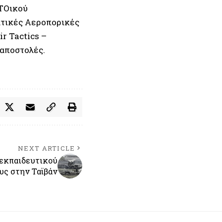
ΑΤΟικού
τικές Αεροπορικές
r Tactics –
αποστολές.
NEXT ARTICLE
 εκπαιδευτικού
υς στην Ταϊβάν