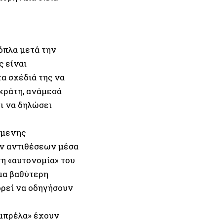
 όπλα μετά την
ς είναι
α σχέδιά της να
κράτη, ανάμεσά
ι να δηλώσει
όμενης
ών αντιθέσεων μέσα
τη «αυτονομία» του
μα βαθύτερη
ορεί να οδηγήσουν
ομπρέλα» έχουν