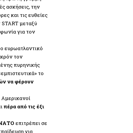
ς ασκήσεις, την
ες και τις ευθείες
w START μεταξύ
φωνία για τον
στο ευρωατλαντικό
ακρόν τον
μένης πυρηνικής
«εμπιστευτικά» το
ών να φέρουν
Αμερικανοί
αι
πέρα από τις έξι
υ ΝΑΤΟ
επιτρέπει σε
κπαίδευση για