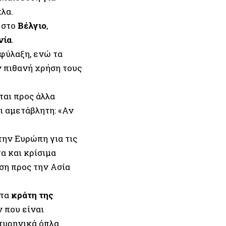
λα.
 στο
Βέλγιο
,
νία
.
φύλαξη, ενώ τα
ν πιθανή χρήση τους
ται προς άλλα
ι αμετάβλητη: «Αν
την Ευρώπη για τις
α και κρίσιμα
ση προς την Ασία
 τα
κράτη της
 που είναι
πυρηνικά όπλα