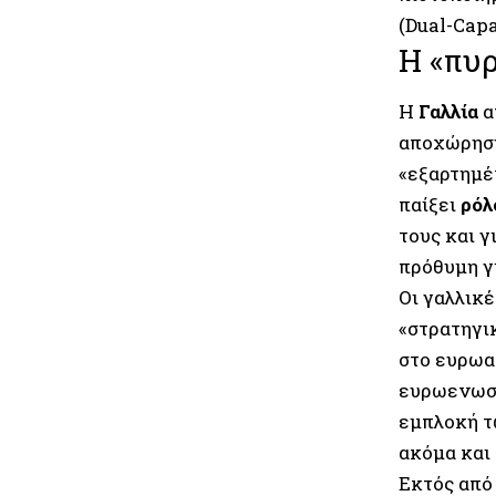
(Dual-Capa
Η «πυρ
Η
Γαλλία
α
αποχώρηση 
«εξαρτημέ
παίξει
ρόλ
τους και γ
πρόθυμη γ
Οι γαλλικ
«στρατηγι
στο ευρωα
ευρωενωσι
εμπλοκή τ
ακόμα και
Εκτός από