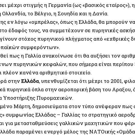
ι μέχρι στιγμής η Γερμανία (ως «βασικός εταίρος»), η
 Ολλανδία, το Βέλγιο, η Σουηδία και η Δανία.
της εν λόγω «ομπρέλας», όπως η Ελλάδα, θα μπορούν ν
στο έδαφός τους, να συμμετέχουν σε πυρηνικές ασκήσ
 γίνουν στόχος πυρηνικού πλήγματος από «εχθρικές δ
ωπαϊκών συμφερόντων».
θεί πως η Γαλλία ανακοίνωσε ότι θα αυξήσει τον αριθ
νων πυρηνικών κεφαλών, που σήμερα είναι περίπου 3
ι πλέον κανένα αριθμητικό στοιχείο.
ορά στην
Ελλάδα
, υπενθυμίζεται ότι μέχρι το 2001, φι
κά πυρηνικά όπλα στην αεροπορική βάση του Αραξου, 
α Υποστήριξης Πυρομαχικών.
μένο Μάρτη, δημοσιεύματα στον τύπο ανέφεραν πως σ
ς» συμφωνίας Ελλάδας – Γαλλίας το στρατηγικό αεροδ
αι για μετασταθμεύσεις γαλλικών μαχητικών που φέρ
 Ελλάδα παραμένει ενεργό μέλος της ΝΑΤΟικής «Ομάδ