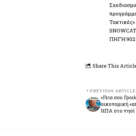
Σχεδιασμο
προγράμμα
Τακτικές» 
SNOWCAT),
ΠΗΓΗ:902
Share This Articl
PREVIOUS ARTICLE
«Γεια σου Γροι
οικονομική «α
ΗΠΑ στο νησί