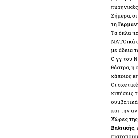
πυρηνικές
Σήμερα, οι
τη
Γερμαν
Τα όπλα π
ΝΑΤΟικά α
με άδεια 
Ο γγ του
θέατρα, η
κάποιος επ
Οι σχετικ
κινήσεις 
συμβατικά
και την αν
Χώρες της
Βαλτικής
,
πιστοποιη