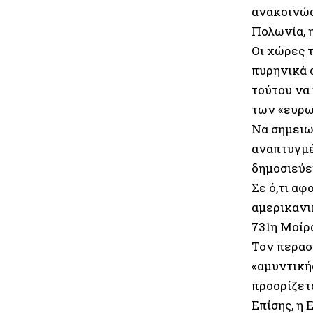
ανακοινώσε
Πολωνία, η
Οι χώρες 
πυρηνικά 
τούτου να
των «ευρ
Να σημειω
αναπτυγμέ
δημοσιεύε
Σε ό,τι αφ
αμερικανι
731η Μοίρ
Τον περασ
«αμυντική
προορίζετ
Επίσης, η