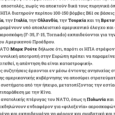
 αποστολές, χωρίς να αποκτούν δικά τους πυρηνικά όπ
 ΗΠΑ διατηρούν περίπου 100-150 βόμβες B61 σε βάσεις
ία
, την
Ιταλία
, την
Ολλανδία
, την
Τουρκία
και τη
Βρετα
αραμένουν υπό αποκλειστικό αμερικανικό έλεγχο και 
εροσκάφη (F-35, F-15, Tornado) εκπαιδεύονται για τη
του Αμερικανού Προέδρου.
 ΝΑΤΟ
Μαρκ Ρούτε
δήλωσε ότι, παρότι οι ΗΠΑ στρέφον
 συνολική αποτροπή στην Ευρώπη πρέπει να παραμείνε
ιτεθεί, η απάντηση θα είναι καταστροφική».
ές συζητήσεις έρχονται εν μέσω έντονης ανησυχίας σ
της αμερικανικής κυβέρνησης να αποσύρει στρατεύματ
 συστήματα από την ήπειρο, μετατοπίζοντας την εστία
τιπαράθεση με την Κίνα.
 ανατολικής πτέρυγας του ΝΑΤΟ, όπως η
Πολωνία
και
 εκδηλώνουν ενδιαφέρον για «φιλοξενία» αεροσκαφών
μένα και εκπαιδευμένα να φέρουν και συμβατικά και 