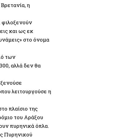
 Βρετανία, η
α φιλοξενούν
εις και ως εκ
υνάμεις» στο όνομα
μό των
00, αλλά δεν θα
λοξενούσε
όπου λειτουργούσε η
το πλαίσιο της
ρόμιο του Αράξου
ουν πυρηνικά όπλα.
ας Πυρηνικού