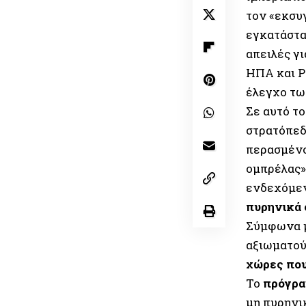
τον «εκσυ
εγκατάστα
απειλές γ
ΗΠΑ και Ρ
έλεγχο τω
Σε αυτό το
στρατόπεδ
περασμένο
ομπρέλας»
ενδεχόμε
πυρηνικά 
Σύμφωνα μ
αξιωματού
χώρες που
Το
πρόγρα
μη πυρηνι