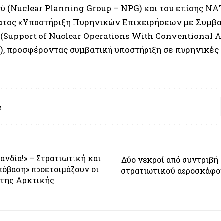
ύ (Nuclear Planning Group – NPG) και του επίσης Ν
τος «Υποστήριξη Πυρηνικών Επιχειρήσεων με Συμβα
(Support of Nuclear Operations With Conventional Ai
 προσφέροντας συμβατική υποστήριξη σε πυρηνικές 
e
λανδία!» – Στρατιωτική και
Δύο νεκροί από συντριβή
πόβαση» προετοιμάζουν οι
στρατιωτικού αεροσκάφο
 της Αρκτικής