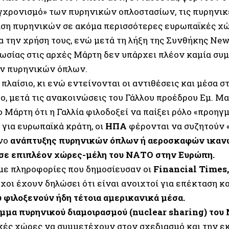
γχρονισμό» των πυρηνικών οπλοστασίων, τις πυρηνικέ
ση πυρηνικών σε ακόμα περισσότερες ευρωπαϊκές χώρ
ια την χρήση τους, ενώ μετά τη λήξη της Συνθήκης Ne
ωσίας στις αρχές Μάρτη δεν υπάρχει πλέον καμία συμ
ν πυρηνικών όπλων.
 πλαίσιο, κι ενώ εντείνονται οι αντιθέσεις και μέσα 
ο, μετά τις ανακοινώσεις του Γάλλου προέδρου Εμ. Μ
 Μάρτη ότι η Γαλλία φιλοδοξεί να παίξει ρόλο «προηγ
 για ευρωπαϊκά κράτη, οι
ΗΠΑ
φέρονται να συζητούν 
νο
ανάπτυξης πυρηνικών όπλων ή αεροσκαφών ικαν
σε επιπλέον χώρες-μέλη του ΝΑΤΟ στην Ευρώπη.
ε πληροφορίες που δημοσίευσαν οι
Financial Times,
χοι έχουν δηλώσει ότι είναι ανοιχτοί για επέκταση κ
 φιλοξενούν ήδη τέτοια αμερικανικά μέσα.
μμα πυρηνικού διαμοιρασμού (nuclear sharing) το
κές χώρες να συμμετέχουν στον σχεδιασμό και την ε