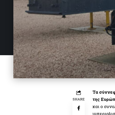
Τα σύννεφ
της Ευρώπ
SHARE
και ο συν
ιμπεριαλι