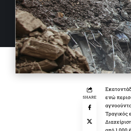
Εκατοντάδ
ενώ περισ
SHARE
αγνοούντα
Τραγικός 
Διαχείρισ
από 1.000