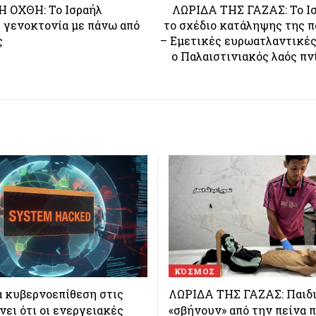
Η ΟΧΘΗ: Το Ισραήλ
ΛΩΡΙΔΑ ΤΗΣ ΓΑΖΑΣ: Το Ι
 γενοκτονία με πάνω από
το σχέδιο κατάληψης της π
ς
– Εμετικές ευρωατλαντικέ
ο Παλαιστινιακός λαός πν
ΚΌΣΜΟΣ
α κυβερνοεπίθεση στις
ΛΩΡΙΔΑ ΤΗΣ ΓΑΖΑΣ: Παιδ
ει ότι οι ενεργειακές
«σβήνουν» από την πείνα 