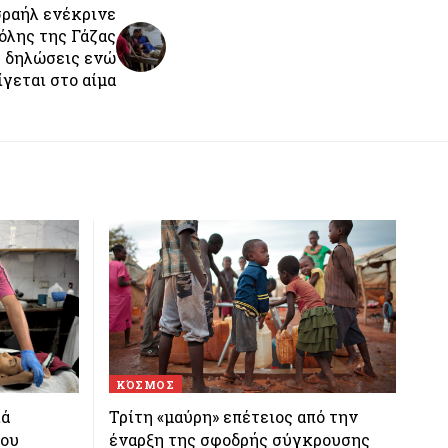
σραήλ ενέκρινε
όλης της Γάζας
ς δηλώσεις ενώ
ίγεται στο αίμα
ΚΌΣΜΟΣ
ιά
Τρίτη «μαύρη» επέτειος από την
που
έναρξη της σφοδρής σύγκρουσης