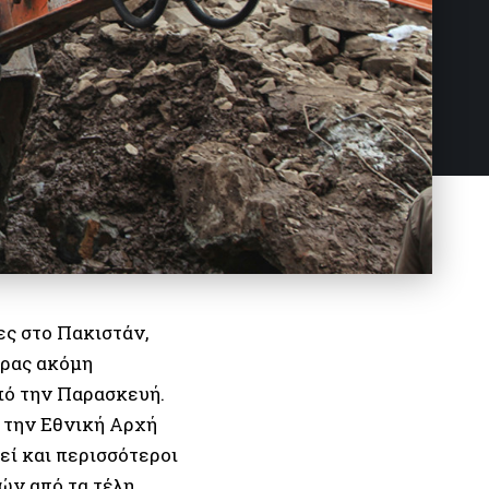
ες στο Πακιστάν,
ώρας ακόμη
πό την Παρασκευή.
 την Εθνική Αρχή
ί και περισσότεροι
ών από τα τέλη