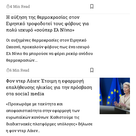
4 Min Read
Η αύξηση της θερμοκρασίας στον
Ειρηνικό τροφοδοτεί τους φόβους για
πολύ ισχυρό «σούπερ Ελ Νίνιο»
Οι αυξημένες θερμοκρασίες στον Ειρηνικό
Ωκεανό, προκαλούν φόβους πως ένα ισχυρό
Ελ Νίνιο θα μπορούσε να φέρει ρεκόρ ανόδου
θερμοκρασιών.…
6 Min Read
Φον ντερ Λάιεν: Έτοιμη η εφαρμογή
επαλήθευσης ηλικίας για την πρόσβαση
στα social media
«Προχωράμε με ταχύτητα και
αποφασιστικότητα στην εφαρμογή των
ευρωπαϊκών κανόνων. Καθιστούμε τις
διαδικτυακές πλατφόρμες υπόλογες» δήλωσε
η φον ντερ Λάιεν…