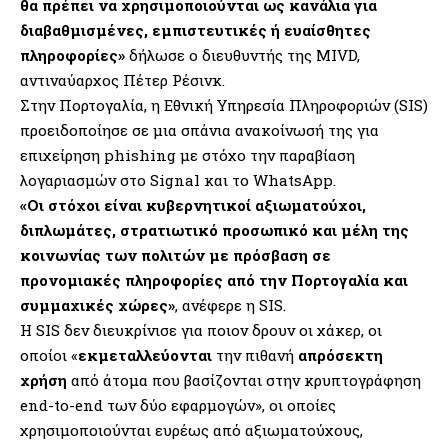
θα πρέπει να χρησιμοποιούνται ως κανάλια για
διαβαθμισμένες, εμπιστευτικές ή ευαίσθητες
πληροφορίες»
δήλωσε ο διευθυντής της MIVD,
αντιναύαρχος Πέτερ Ρέσινκ.
Στην Πορτογαλία, η Εθνική Υπηρεσία Πληροφοριών (SIS)
προειδοποίησε σε μια σπάνια ανακοίνωσή της για
επιχείρηση phishing με στόχο την παραβίαση
λογαριασμών στο Signal και το WhatsApp.
«Οι στόχοι είναι κυβερνητικοί αξιωματούχοι,
διπλωμάτες, στρατιωτικό προσωπικό και μέλη της
κοινωνίας των πολιτών με πρόσβαση σε
προνομιακές πληροφορίες από την Πορτογαλία και
συμμαχικές χώρες»
, ανέφερε η SIS.
Η SIS δεν διευκρίνισε για ποιον δρουν οι χάκερ, οι
οποίοι «
εκμεταλλεύονται
την πιθανή
απρόσεκτη
χρήση
από άτομα που βασίζονται στην κρυπτογράφηση
end-to-end των δύο εφαρμογών», οι οποίες
χρησιμοποιούνται ευρέως από αξιωματούχους,