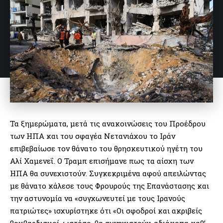
Τα ξημερώματα, μετά τις ανακοινώσεις του Προέδρου
των ΗΠΑ και του σφαγέα Νετανιάχου το Ιράν
επιβεβαίωσε τον θάνατο του θρησκευτικού ηγέτη του
Αλί Χαμενεΐ. Ο Τραμπ επισήμανε πως τα αίσχη των
ΗΠΑ θα συνεχιστούν. Συγκεκριμένα αφού απειλώντας
με θάνατο κάλεσε τους Φρουρούς της Επανάστασης και
την αστυνομία να «συγχωνευτεί με τους Ιρανούς
πατριώτες» ισχυρίστηκε ότι «Οι σφοδροί και ακριβείς
βομβαρδισμοί, ωστόσο, θα συνεχιστούν, αδιάκοπα καθ’