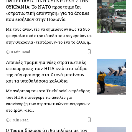
ΙΜΠΕΡΙΑΛΙΣΤΙΚΗ ΣΥΓΚΡΟΥΣΗ ΣΤΗΝ
ΟΥΚΡΑΝΙΑ: Το ΝΑΤΟ προετοιμάζει
«στρατιωτική απάντηση» για τα drones
που εισήλθαν στην Πολωνία
Με τους αναλυτές να σημειώνουν πως τα δυο
ιμπεριαλιστικά στρατόπεδα που συγκρούονται
στην Ουκρανία «τεστάρουν» το ένα το άλλο, η…
10 Min Read
Απειλές Τραμπ για νέες στρατιωτικές
επιχειρήσεις των ΗΠΑ ενώ στο κάδρο
της σύγκρουσης στα Στενά μπαίνουν
και τα υποθαλάσσια καλώδια
Με ανάρτηση του στο TruthSocial o πρόεδρος
των ΗΠΑ επανέφερε τις απειλές για
επανέναρξη των στρατιωτικών επιχειρήσεων
στο Ιράν. «Για…
5 Min Read
Ο Τραμπ δήλωσε ότι θα μιλήσει με τον