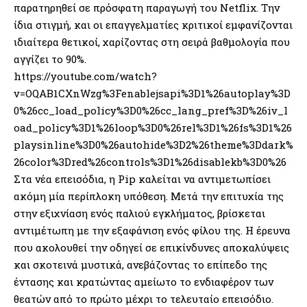
παρατηρηθεί σε πρόσφατη παραγωγή του Netflix. Την
ίδια στιγμή, και οι επαγγελματίες κριτικοί εμφανίζονται
ιδιαίτερα θετικοί, χαρίζοντας στη σειρά βαθμολογία που
αγγίζει το 90%.
https://youtube.com/watch?
v=OQAB1CXnWzg%3Fenablejsapi%3D1%26autoplay%3D
0%26cc_load_policy%3D0%26cc_lang_pref%3D%26iv_l
oad_policy%3D1%26loop%3D0%26rel%3D1%26fs%3D1%26
playsinline%3D0%26autohide%3D2%26theme%3Ddark%
26color%3Dred%26controls%3D1%26disablekb%3D0%26
Στα νέα επεισόδια, η Pip καλείται να αντιμετωπίσει
ακόμη μία περίπλοκη υπόθεση. Μετά την επιτυχία της
στην εξιχνίαση ενός παλιού εγκλήματος, βρίσκεται
αντιμέτωπη με την εξαφάνιση ενός φίλου της. Η έρευνα
που ακολουθεί την οδηγεί σε επικίνδυνες αποκαλύψεις
και σκοτεινά μυστικά, ανεβάζοντας το επίπεδο της
έντασης και κρατώντας αμείωτο το ενδιαφέρον των
θεατών από το πρώτο μέχρι το τελευταίο επεισόδιο.