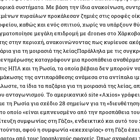
ορικά συστήματα. Με βάση την ίδια ανακοίνωση, συντ
μένων πυραύλων προκάλεσαν ζημιές στις οροφές οίκ
φείου, καθώς και ενός σπιτιού, χωρίς να υπάρξουν θύ
γματοποίησε μεγάλη επιδρομή με drones στο Χάρκοβο
της στην περιοχή, ανακοινώνοντας πως κυρίευσε ακό
ρια για τη μοιρασιά της λείαςΠαράλληλα με τις συγκρ
 ενημέρωσης καταγράφουν μια προσπάθεια αναθέρμα
τις ΗΠΑ και τη Ρωσία, τα οποία βέβαια δεν μπορούν 
ιμάκωσης της αντιπαράθεσης ανάμεσα στα αντίπαλα ιμ
λωστε, τα ίδια τα παζάρια για τη μοιρασιά της λείας,
ου ανταγωνισμού. Το αμερικανικό site «Axios» γράφει
ε τη Ρωσία για σχέδιο 28 σημείων για τη «διευθέτηση
 το οποίο «είναι εμπνευσμένο από την προσπάθεια το
πίτευξη συμφωνίας στη Γάζα», ενδεικτικό και αυτό το
τούνται, αφού η συμφωνία «εκεχειρίας» στη Γάζα έχει
αρτο» από τους Ισραηλινούς σφαγείς. Όπως αναφέρει 