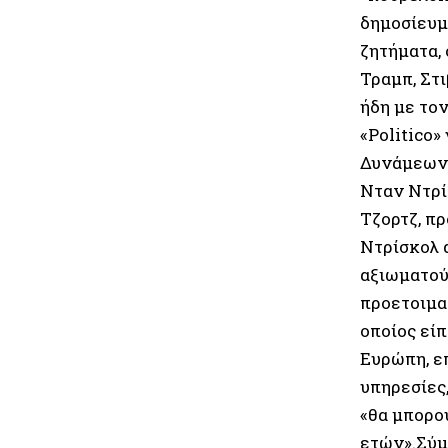
δημοσίευμ
ζητήματα,
Τραμπ, Στι
ήδη με το
«Politico
Δυνάμεων 
Νταν Ντρί
Τζορτζ, π
Ντρίσκολ 
αξιωματού
προετοιμα
οποίος είπ
Ευρώπη, ε
υπηρεσίες,
«θα μπορο
ετών».Σύμ