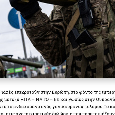
 ιαχές επικρατούν στην Ευρώπη, στο φόντο της ιμπερ
ς μεταξύ ΗΠΑ – ΝΑΤΟ – ΕΕ και Ρωσίας στην Ουκρανί
οντά το ενδεχόμενο ενός γενικευμένου πολέμου.Το π
αι στις ανατριχιαστικές δηλώσεις που προετοιμάζουν 