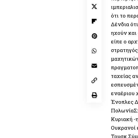
ιμπεριαλι
ότι το περ
Δένδια ότ
ηχούν και
είπε ο αρ
στρατηγός
μαχητικών
πραγματοπ
ταχείας α
εσπευσμέν
εναέριου 
Ένοπλες Δ
ΠολωνίαΣχ
Κυριακή -
Ουκρανοί 
Τουσκ.Σύμ