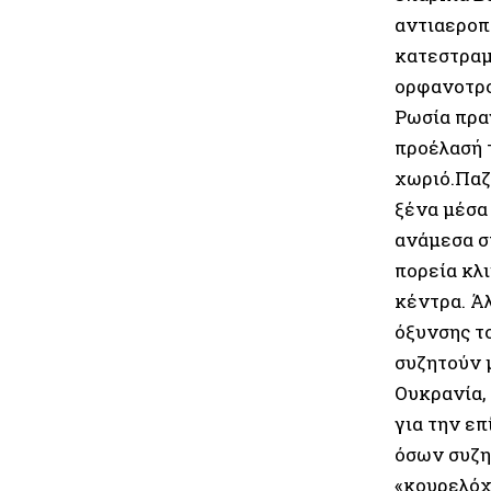
αντιαεροπ
κατεστραμ
ορφανοτρο
Ρωσία πρα
προέλασή 
χωριό.Παζά
ξένα μέσα
ανάμεσα σ
πορεία κλ
κέντρα. Άλ
όξυνσης τ
συζητούν μ
Ουκρανία,
για την ε
όσων συζη
«κουρελόχ