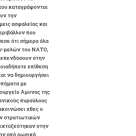
 που καταγράφονται
υν την
μεις ασφαλείας και
περιβάλλον που
θεσε ότι σήμερα όλα
ών-μελών του ΝΑΤΟ,
α επενδύσουν στην
ποιαδήποτε επίθεση
αι να δημιουργήσει
υπήματα με
πουργείο Άμυνας της
κανικούς πυραύλους
ακοινώσει χθες ο
ον στρατιωτικών
 εκτοξεύτηκαν στην
αν από ρωσικά