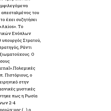
 αμφιλεγόμενα
Ο απεσταλμένος του
 το έχει συζητήσει
«Axios». Tο
ανικών Ενόπλων
Ο υπουργός Στρατού,
τρατηγός, Ράντι
αξιωματούχους. Ο
ώσους
urnal».Πολεμικές
. Πιστόριους, ο
 ειρηνικό στην
μανικές μυστικές
ίστηκε πως η Ρωσία
νων 2-4
ριών μας (…) ο