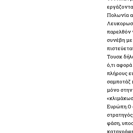
εργάζοντα
Πολωνία α
Λευκορωσί
παρελθόν 
συνέβη με
πιστεύετα
Τουσκ δήλ
ό,τι αφορ
πλήρους ει
σαμποτάζ 
μόνο στην
«κλιμάκωσ
Ευρώπη.Ο 
στρατηγός
φάση, υπο
καταγράφη