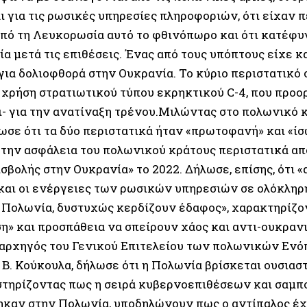
ι για τις ρωσικές υπηρεσίες πληροφοριών, ότι είχαν 
πό τη Λευκορωσία αυτό το φθινόπωρο και ότι κατέφυ
α μετά τις επιθέσεις. Ένας από τους υπόπτους είχε κ
για δολιοφθορά στην Ουκρανία. Το κύριο περιστατικό
 χρήση στρατιωτικού τύπου εκρηκτικού C-4, που προο
ι- για την ανατίναξη τρένου.Μιλώντας στο πολωνικό κ
ωσε ότι τα δύο περιστατικά ήταν «πρωτοφανή» και «ίσ
ά την ασφάλεια του πολωνικού κράτους περιστατικά απ
σβολής στην Ουκρανία» το 2022. Δήλωσε, επίσης, ότι «
και οι ενέργειες των ρωσικών υπηρεσιών σε ολόκληρη
 Πολωνία, δυστυχώς κερδίζουν έδαφος», χαρακτηρίζο
η» και προσπάθεια να σπείρουν χάος και αντι-ουκραν
αρχηγός του Γενικού Επιτελείου των πολωνικών Εν
 Β. Κούκουλα, δήλωσε ότι η Πολωνία βρίσκεται ουσιασ
στηρίζοντας πως η σειρά κυβερνοεπιθέσεων και σαμπ
καν στην Πολωνία, υποδηλώνουν πως ο αντίπαλος έχε