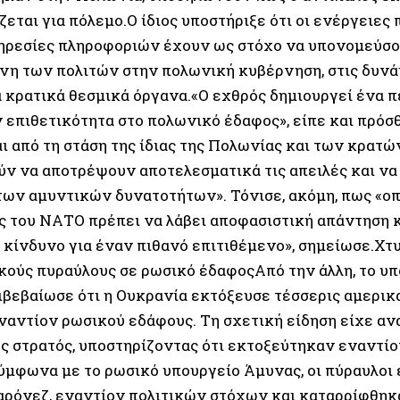
εται για πόλεμο.Ο ίδιος υποστήριξε ότι οι ενέργειες
πηρεσίες πληροφοριών έχουν ως στόχο να υπονομεύσο
νη των πολιτών στην πολωνική κυβέρνηση, στις δυνά
ά κρατικά θεσμικά όργανα.«Ο εχθρός δημιουργεί ένα 
ν επιθετικότητα στο πολωνικό έδαφος», είπε και πρόσ
ι από τη στάση της ίδιας της Πολωνίας και των κρατ
ύν να αποτρέψουν αποτελεσματικά τις απειλές και ν
των αμυντικών δυνατοτήτων». Τόνισε, ακόμη, πως «ο
ς του ΝΑΤΟ πρέπει να λάβει αποφασιστική απάντηση κ
 κίνδυνο για έναν πιθανό επιτιθέμενο», σημείωσε.Χτ
κούς πυραύλους σε ρωσικό έδαφοςΑπό την άλλη, το υ
ιβεβαίωσε ότι η Ουκρανία εκτόξευσε τέσσερις αμερι
αντίον ρωσικού εδάφους. Τη σχετική είδηση είχε αν
ς στρατός, υποστηρίζοντας ότι εκτοξεύτηκαν εναντί
ύμφωνα με το ρωσικό υπουργείο Άμυνας, οι πύραυλοι
αρόνεζ, εναντίον πολιτικών στόχων και καταρρίφθηκ