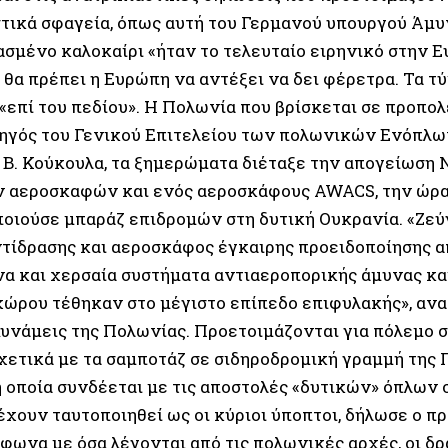
στικά σφαγεία, όπως αυτή του Γερμανού υπουργού Άμυ
ασμένο καλοκαίρι «ήταν το τελευταίο ειρηνικό στην Ε
ι θα πρέπει η Ευρώπη να αντέξει να δει φέρετρα. Τα 
 «επί του πεδίου». Η Πολωνία που βρίσκεται σε προπο
χηγός του Γενικού Επιτελείου των πολωνικών Ενόπλ
 Β. Κούκουλα, τα ξημερώματα διέταξε την απογείωσ
 αεροσκαφών και ενός αεροσκάφους AWACS, την ώρα
οιούσε μπαράζ επιδρομών στη δυτική Ουκρανία. «Ζε
ντίδρασης και αεροσκάφος έγκαιρης προειδοποίησης 
α και χερσαία συστήματα αντιαεροπορικής άμυνας κα
χώρου τέθηκαν στο μέγιστο επίπεδο επιφυλακής», αν
υνάμεις της Πολωνίας. Προετοιμάζονται για πόλεμο 
ετικά με τα σαμποτάζ σε σιδηροδρομική γραμμή της 
η οποία συνδέεται με τις αποστολές «δυτικών» όπλων 
έχουν ταυτοποιηθεί ως οι κύριοι ύποπτοι, δήλωσε ο π
φωνα με όσα λέγονται από τις πολωνικές αρχές, οι δρ