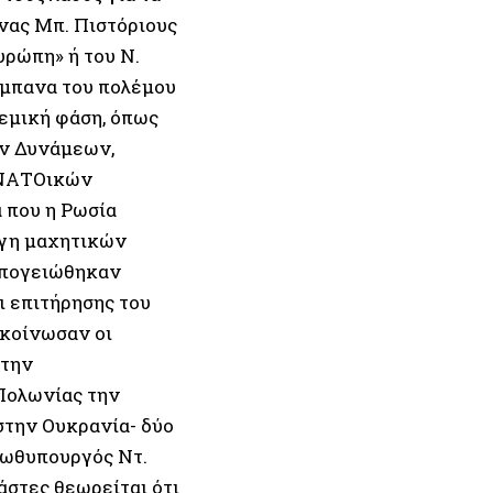
νας Μπ. Πιστόριους
υρώπη» ή του Ν.
τύμπανα του πολέμου
λεμική φάση, όπως
ων Δυνάμεων,
η ΝΑΤΟικών
 που η Ρωσία
ύγη μαχητικών
απογειώθηκαν
ι επιτήρησης του
ακοίνωσαν οι
στην
Πολωνίας την
στην Ουκρανία- δύο
ρωθυπουργός Ντ.
άστες θεωρείται ότι