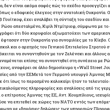
α, δεν είναι ακόμα σαφές πώς το σχέδιο προσεγγίζει
 όπως ο εδαφικός έλεγχος στην ανατολική Ουκρανία. 
β Γουίτκοφ, έχει αναλάβει τη σύνταξη του σχεδίου και
ν Ρώσο απεσταλμένο, Κιρίλ Ντμίτριεφ, σύμφωνα με το 
» γράφει ότι δύο κορυφαίοι αξιωματούχοι των αμερικ
έφτασαν στην Ουκρανία για συνομιλίες με το Κίεβο. 
σκολ και ο αρχηγός του Γενικού Επιτελείου Στρατού σ
ρόκειται να συναντηθούν με τον Ζελένσκι και άλλους 
αναμένεται επίσης να συναντηθεί στη συνέχεια με Ρ
χους, αναφέρει σε άλλο δημοσίευμα η «Wall Street Jo
σίες από την ΕΕΜετά τον Γερμανό υπουργό Άμυνας Μπ
ε ότι ίσως το περασμένο καλοκαίρι ήταν το τελευταίο
πικαλούμενος πληροφορίες και αναλύσεις από τις γερ
 ο επίτροπος Άμυνας της ΕΕ, Αντ. Κουμπίλιους, ισχυρ
ύσε να επιτεθεί σε χώρες του ΝΑΤΟ εντός των επόμε
φωνα με «δημόσιες δηλώσεις των υπηρεσιών Πληροφο