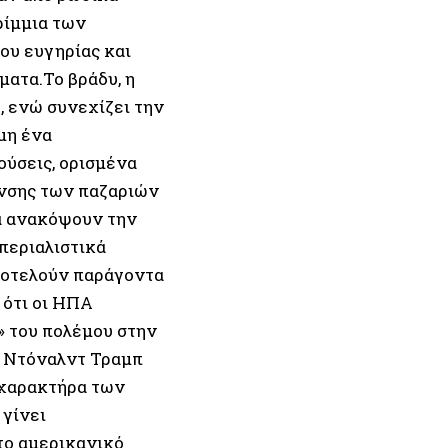
ρίμμια των
ου ευγηρίας και
ματα.Το βράδυ, η
, ενώ συνεχίζει την
μη ένα
ούσεις, ορισμένα
νσης των παζαριών
να ανακόψουν την
περιαλιστικά
 αποτελούν παράγοντα
 ότι οι ΗΠΑ
» του πολέμου στην
υ Ντόναλντ Τραμπ
υ χαρακτήρα των
 γίνει
το αμερικανικό