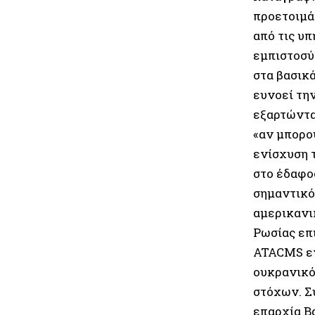
προετοιμάζ
από τις υ
εμπιστοσύ
στα βασικ
ευνοεί τη
εξαρτώντα
«αν μπορο
ενίσχυση 
στο έδαφο
σημαντικό
αμερικανι
Ρωσίας επ
ATACMS εν
ουκρανικό
στόχων. Σ
επαρχία Β