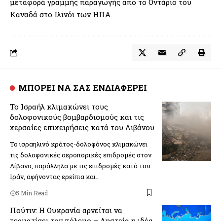
μεταφορά γραμμής παραγωγής από το Οντάριο του
Καναδά στο Ιλινόι των ΗΠΑ.
ΜΠΟΡΕΙ ΝΑ ΣΑΣ ΕΝΔΙΑΦΕΡΕΙ
Το Ισραήλ κλιμακώνει τους
δολοφονικούς βομβαρδισμούς και τις
χερσαίες επιχειρήσεις κατά του Λιβάνου
Το ισραηλινό κράτος-δολοφόνος κλιμακώνει
τις δολοφονικές αεροπορικές επιδρομές στον
Λίβανο, παράλληλα με τις επιδρομές κατά του
Ιράν, αφήνοντας ερείπια και…
5 Min Read
Πούτιν: Η Ουκρανία αρνείται να
τερματίσει τον πόλεμο – Ληστεία η ιδέα