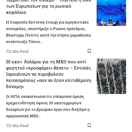
των Ευρωπαίων για τα ρωσικά
κεφάλαια
Η Ουκρανία δεν είναι έτοιμη για ειρηνευτικές
συνομιλίες, υποστήριξε ο Ρώσος πρόεδρος,
Βλαντιμίρ Πούτιν, κατά την ετήσια μαραθώνια
συνέντευξη Τύπου…
2 Min Read
30 εκατ. δολάρια για τη ΜΚΟ που αντί
φαγητού «προσφέρει» θάνατο – Εντολές
Ισραηλινών να πυροβολούν
πεινασμένους «σαν να ήταν επιτιθέμενη
δύναμη»
Οι ΗΠΑ ανακοίνωσαν ότι ενέκριναν άμεση
χρηματοδότηση ύψους 30 εκατομμυρίων
δολαρίων για το βρώμικο έργο που διεξάγει η
αμερικανική ΜΚΟ…
2 Min Read