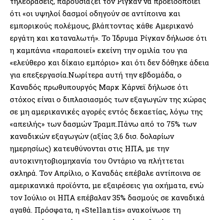
τηλεοράσεις, παρουσιάζει τον Ρίγκαν να προειδοποιεί
ότι «οι υψηλοί δασμοί οδηγούν σε αντίποινα και
εμπορικούς πολέμους, βλάπτοντας κάθε Αμερικανό
εργάτη και καταναλωτή». Το Ίδρυμα Ρίγκαν δήλωσε ότι
η καμπάνια «παραποιεί» εκείνη την ομιλία του για
«ελεύθερο και δίκαιο εμπόριο» και ότι δεν δόθηκε άδεια
για επεξεργασία.Νωρίτερα αυτή την εβδομάδα, ο
Καναδός πρωθυπουργός Μαρκ Κάρνεϊ δήλωσε ότι
στόχος είναι ο διπλασιασμός των εξαγωγών της χώρας
σε μη αμερικανικές αγορές εντός δεκαετίας, λόγω της
«απειλής» των δασμών Τραμπ.Πάνω από το 75% των
καναδικών εξαγωγών (αξίας 3,6 δισ. δολαρίων
ημερησίως) κατευθύνονται στις ΗΠΑ, με την
αυτοκινητοβιομηχανία του Οντάριο να πλήττεται
σκληρά. Τον Απρίλιο, ο Καναδάς επέβαλε αντίποινα σε
αμερικανικά προϊόντα, με εξαιρέσεις για οχήματα, ενώ
τον Ιούλιο οι ΗΠΑ επέβαλαν 35% δασμούς σε καναδικά
αγαθά. Πρόσφατα, η «Stellantis» ανακοίνωσε τη