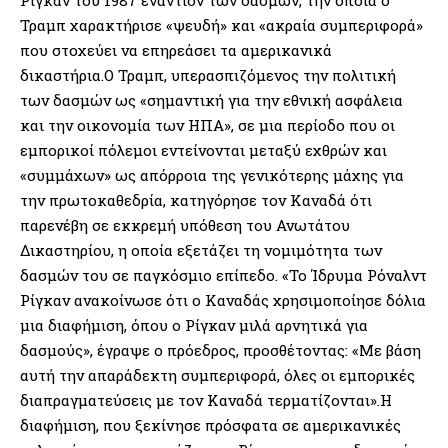
Τραμπ χαρακτήρισε «ψευδή» και «ακραία συμπεριφορά»
που στοχεύει να επηρεάσει τα αμερικανικά
δικαστήρια.Ο Τραμπ, υπερασπιζόμενος την πολιτική
των δασμών ως «σημαντική για την εθνική ασφάλεια
και την οικονομία των ΗΠΑ», σε μια περίοδο που οι
εμπορικοί πόλεμοι εντείνονται μεταξύ εχθρών και
«συμμάχων» ως απόρροια της γενικότερης μάχης για
την πρωτοκαθεδρία, κατηγόρησε τον Καναδά ότι
παρενέβη σε εκκρεμή υπόθεση του Ανωτάτου
Δικαστηρίου, η οποία εξετάζει τη νομιμότητα των
δασμών του σε παγκόσμιο επίπεδο. «Το Ίδρυμα Ρόναλντ
Ρίγκαν ανακοίνωσε ότι ο Καναδάς χρησιμοποίησε δόλια
μια διαφήμιση, όπου ο Ρίγκαν μιλά αρνητικά για
δασμούς», έγραψε ο πρόεδρος, προσθέτοντας: «Με βάση
αυτή την απαράδεκτη συμπεριφορά, όλες οι εμπορικές
διαπραγματεύσεις με τον Καναδά τερματίζονται».Η
διαφήμιση, που ξεκίνησε πρόσφατα σε αμερικανικές