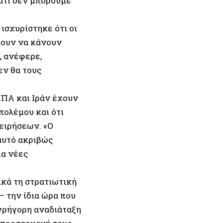
ιατί δεν μπορούμε
ισχυρίστηκε ότι οι
λουν να κάνουν
, ανέφερε,
εν θα τους
ΗΠΑ και Ιράν έχουν
πολέμου και ότι
ειρήσεων. «Ο
αυτό ακριβώς
ια νέες
ικά τη στρατιωτική
– την ίδια ώρα που
 γρήγορη αναδιάταξη