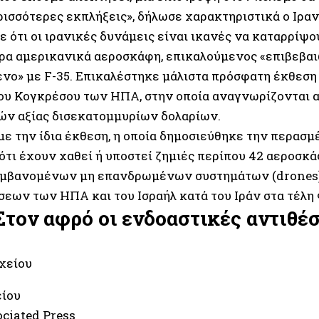
ρισσότερες εκπλήξεις», δήλωσε χαρακτηριστικά ο Ιρα
ε ότι οι ιρανικές δυνάμεις είναι ικανές να καταρρίψ
ρα αμερικανικά αεροσκάφη, επικαλούμενος «επιβεβα
νο» με F-35. Επικαλέστηκε μάλιστα πρόσφατη έκθεση
ου Κογκρέσου των ΗΠΑ, στην οποία αναγνωρίζονται 
ν αξίας δισεκατομμυρίων δολαρίων.
ε την ίδια έκθεση, η οποία δημοσιεύθηκε την περασμ
ότι έχουν χαθεί ή υποστεί ζημιές περίπου 42 αεροσκά
μβανομένων μη επανδρωμένων συστημάτων (drones),
σεων των ΗΠΑ και του Ισραήλ κατά του Ιράν στα τέλη
τον αφρό οι ενδοαστικές αντιθέσ
ίου
ociated Press