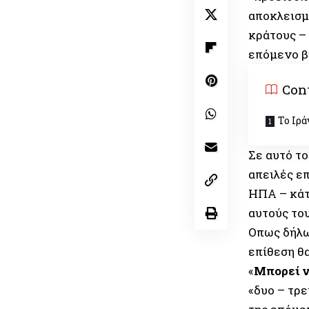
αποκλεισμ
κράτους – 
επόμενο β
Con
Το Ιρά
Σε αυτό τ
απειλές ε
ΗΠΑ – κάτ
αυτούς του
Οπως δήλω
επίθεση θ
«
Μπορεί ν
«δυο – τρε