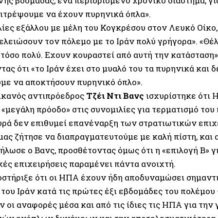
νης βδομάδας, ένα περιορισμένο χρονικό διάστημα, γ
πιτρέψουμε να έχουν πυρηνικά όπλα».
ίες εξάλλου με μέλη του Κογκρέσου στον Λευκό Οίκο, 
ελειώσουν τον πόλεμο με το Ιράν πολύ γρήγορα». «Θέ
τόσο πολύ. Εχουν κουραστεί από αυτή την κατάσταση»
ας ότι «το Ιράν έχει στο μυαλό του τα πυρηνικά και δ
με να αποκτήσουν πυρηνικό όπλο».
ικανός αντιπρόεδρος
Τζέι Ντι Βανς
ισχυρίστηκε ότι 
«μεγάλη πρόοδο» στις συνομιλίες για τερματισμό του 
υρά δεν επιθυμεί επανέναρξη των στρατιωτικών επιχ
μας ζήτησε να διαπραγματευτούμε με καλή πίστη, και 
ήλωσε ο Βανς, προσθέτοντας όμως ότι η «επιλογή Β» γ
κές επιχειρήσεις παραμένει πάντα ανοιχτή.
ποστήριξε ότι οι ΗΠΑ έχουν ήδη αποδυναμώσει σημαντ
του Ιράν κατά τις πρώτες έξι εβδομάδες του πολέμου 
 οι αναφορές μέσα και από τις ίδιες τις ΗΠΑ για την