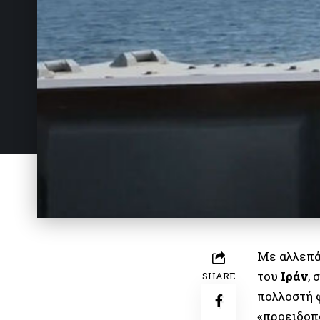
Με αλλεπά
του
Ιράν
,
SHARE
πολλοστή 
«προειδοπ