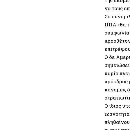
της επόμε
να τους ε
Σε συνομιλ
ΗΠΑ «θα τ
συμφωνία 
προσθέτοντ
επιτρέψου
Ο δε Αμερ
σημειώσει 
καμία πλε
πρόεδρος 
κάναμε», δ
στρατιωτι
Ο ίδιος υ
ικανότητα 
πληθαίνουν