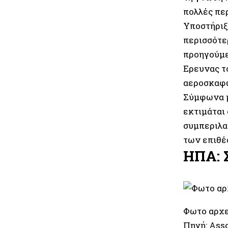
πολλές πε
Υποστήριξ
περισσότε
προηγούμε
Ερευνας τ
αεροσκαφώ
Σύμφωνα μ
εκτιμάται 
συμπεριλα
των επιθέ
ΗΠΑ: Σ
Φωτο αρχε
Πηγή: Ass