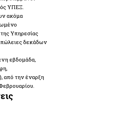
νός ΥΠΕΞ.
ουν ακόμα
ιωμένο
 της Υπηρεσίας
απώλειες δεκάδων
ένη εβδομάδα,
φη,
 από την έναρξη
 Φεβρουαρίου.
εις