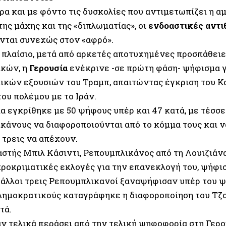
ρα και με φόντο τις δυσκολίες που αντιμετωπίζει η 
της μάχης και της «διπλωματίας», οι
ενδοαστικές αντι
νται συνεχώς στον «αφρό».
ο πλαίσιο, μετά από αρκετές αποτυχημένες προσπάθει
κών, η
Γερουσία
ενέκρινε -σε πρώτη φάση- ψήφισμα γ
ικών εξουσιών του Τραμπ, απαιτώντας έγκριση του Κ
ου πολέμου με το Ιράν.
α εγκρίθηκε με 50 ψήφους υπέρ και 47 κατά, με τέσσε
κάνους να διαφοροποιούνται από το κόμμα τους και 
 τρεις να απέχουν.
αστής Μπιλ Κάσιντι, Ρεπουμπλικάνος από τη Λουιζιάν
προκριματικές εκλογές για την επανεκλογή του, ψήφισ
 άλλοι τρεις Ρεπουμπλικανοί ξαναψήφισαν υπέρ του 
Δημοκρατικούς καταγράφηκε η διαφοροποίηση του Τζ
τά.
αν τελικά περάσει από την τελική ψηφοφορία στη Γερο