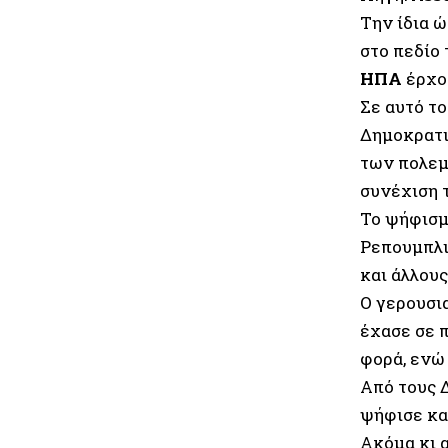
Την ίδια ώ
στο πεδίο 
ΗΠΑ
έρχο
Σε αυτό τ
Δημοκρατι
των πολεμ
συνέχιση τ
Το ψήφισμ
Ρεπουμπλι
και άλλους
Ο γερουσι
έχασε σε 
φορά, ενώ
Από τους 
ψήφισε κα
Ακόμα κι 