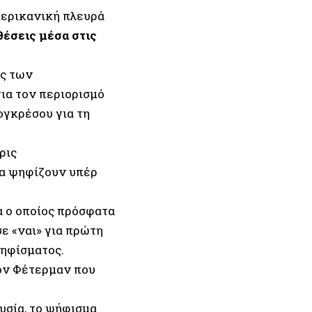
αμερικανική πλευρά
θέσεις μέσα στις
ες των
ια τον περιορισμό
ογκρέσου για τη
ρις
να ψηφίζουν υπέρ
α ο οποίος πρόσφατα
ε «ναι» για πρώτη
ψηφίσματος.
ον Φέτερμαν που
υσία, το ψήφισμα