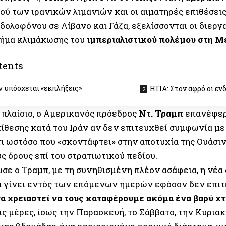
ού των ιρανικών λιμανιών και οι αιματηρές επιθέσεις
δολοφόνου σε Λίβανο και Γάζα, εξελίσσονται οι διεργα
ήμα κλιμάκωσης του
ιμπεριαλιστικού πολέμου στη Μ
tents
ν υπόσχεται «εκπλήξεις»
ΗΠΑ: Στον αφρό οι εν
ο πλαίσιο, ο Αμερικανός πρόεδρος
Ντ. Τραμπ
επανέφερε
πίθεσης κατά του Ιράν αν δεν επιτευχθεί συμφωνία με
ι ωστόσο που «σκοντάφτει» στην αποτυχία της Ουάσιν
ς όρους επί του στρατιωτικού πεδίου.
σε ο Τραμπ, με τη συνηθισμένη πλέον ασάφεια, η νέα
α γίνει εντός των επόμενων ημερών εφόσον δεν επι
α χρειαστεί να τους καταφέρουμε ακόμα ένα βαρύ χ
ις μέρες, ίσως την Παρασκευή, το Σάββατο, την Κυριακ