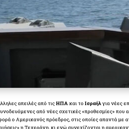
λληλες απειλές από τις
ΗΠΑ
και το
Ισραήλ
για νέες ε
 συνοδευόμενες από νέες σχετικές «προθεσμίες» που 
φορά ο Αμερικανός πρόεδρος, στις οποίες απαντά με α
οιήσεις» η Τεχεράνη, κι ενώ συνεχίζονται η αμερικαν