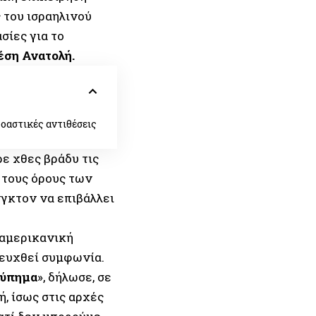
 του ισραηλινού
σίες για το
έση Ανατολή.
δοαστικές αντιθέσεις
 χθες βράδυ τις
 τους όρους των
γκτον να επιβάλλει
 αμερικανική
τευχθεί συμφωνία.
τύπημα
», δήλωσε, σε
ή, ίσως στις αρχές