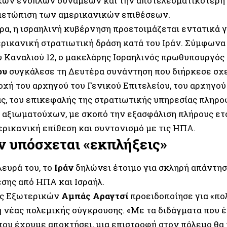
κών ενόπλων δυνάμεων και την αποτελεσματικότερη
μετώπιση των αμερικανικών επιθέσεων.
ώρα, η ισραηλινή κυβέρνηση προετοιμάζεται εντατικά 
ερικανική στρατιωτική δράση κατά του Ιράν. Σύμφωνα
ύ Καναλιού 12, ο μακελάρης Ισραηλινός πρωθυπουργός
ου
συγκάλεσε τη Δευτέρα συνάντηση που διήρκεσε σχε
οχή του αρχηγού του Γενικού Επιτελείου, του αρχηγού
ς, του επικεφαλής της στρατιωτικής υπηρεσίας πληρ
αξιωματούχων, με σκοπό την εξασφάλιση πλήρους ετο
ερικανική επίθεση και συντονισμό με τις ΗΠΑ.
ν υπόσχεται «εκπλήξεις»
λευρά του, το
Ιράν
δηλώνει έτοιμο για σκληρή απάντη
εσης από ΗΠΑ και Ισραήλ.
ός Εξωτερικών
Αμπάς Αραγτσί
προειδοποίησε για «πο
 νέας πολεμικής σύγκρουσης. «Με τα διδάγματα που έ
που έχουμε αποκτήσει, μια επιστροφή στον πόλεμο θα