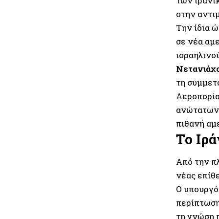
των ιρανι
στην αντι
Την ίδια 
σε νέα αμ
ισραηλινο
Νετανιάχ
τη συμμετ
Αεροπορία
ανώτατων 
πιθανή αμ
Το Ιρά
Από την π
νέας επίθ
Ο υπουργ
περίπτωση
τη γνώση 