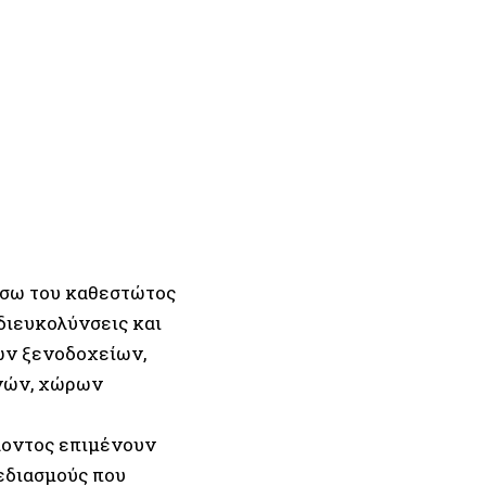
έσω του καθεστώτος
διευκολύνσεις και
ών ξενοδοχείων,
ινών, χώρων
λλοντος επιμένουν
εδιασμούς που