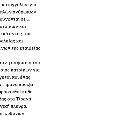
 καταγγελίες για
η απλών ανθρώπων
υθύνονται σε …
ατοίκων και
ικά εντός του
αλείας και
ένων της εταιρείας
τονη ανησυχία του
υρίας κατοίκων για
γεται και ένας
α Τίρανα προέβη
παρασχεθεί κάθε
δας στα Τίρανα
νική πλευρά,
ση ευθυνών.