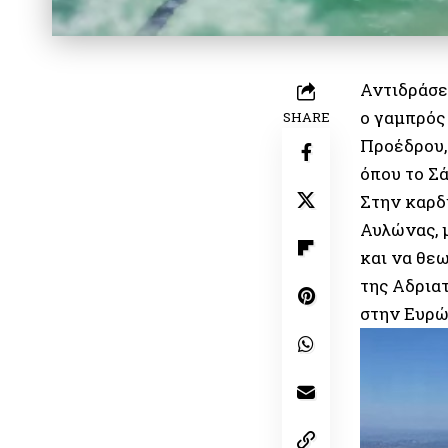
Αντιδράσε
ο γαμπρός
SHARE
Προέδρου,
όπου το Σ
Στην καρδι
Αυλώνας, 
και να θεω
της Αδριατ
στην Ευρώ