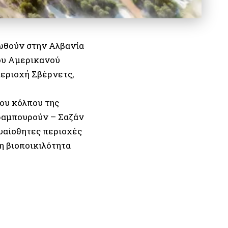
οωθούν στην Αλβανία
ου Αμερικανού
περιοχή Σβέρνετς,
του κόλπου της
αραμπουρούν – Σαζάν
ευαίσθητες περιοχές
ρη βιοποικιλότητα