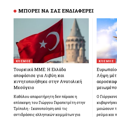
ΜΠΟΡΕΙ ΝΑ ΣΑΣ ΕΝΔΙΑΦΕΡΕΙ
ΚΌΣΜΟΣ
ΚΌΣΜΟΣ
Τουρκικά ΜΜΕ: Η Ελλάδα
Ευρωπαίος
αποφάσισε για Λιβύη και
Λήψη μέτ
κινητοποιήθηκε στην Ανατολική
αεροσκαφ
Μεσόγειο
μειωμένο
Καθόλου απαρατήρητη δεν πέρασε η
Ο Γιόργκενσ
επίσκεψη του Γιώργου Γεραπετρίτη στην
κυβερνήσει
Τρίπολη - Ικανοποίηση από τις
μειώσουν τ
αντιδράσεις ελληνικών κομμάτων για
ρεύμα και 