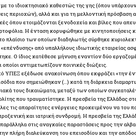
 με το ιδιοκτησιακό καθεστώς της γης (όπου υπάρχουν
εις περιοχών), αλλά και για τη μελλοντική πρόσβασ
χές όπου ετοιμάζονται ξενοδοχεία και βίλες που απε
ρτοφόλια. Η ένταση κορυφώθηκε με κινητοποιήσεις κ
το πλαίσιο των οποίων διαδηλωτής σύρθηκε κυριολεκτ
 «επένδυσης» από υπαλλήλους ιδιωτικής εταιρείας ασφ
τηκε. Ο ίδιος κατέθεσε μήνυση εναντίον δύο εργαζομ
ι οποίοι αντιμετωπίζουν ποινικές διώξεις.
κό ΥΠΕΞ εξέδωσε ανακοίνωση όπου εκφράζει «την έν
ισόδια που σημειώθηκαν (…) κατά τη διάρκεια διαμαρτ
σιακά τους δικαιώματα, μεταξύ των οποίων συγκαταλέ
ολίτης που τραυματίστηκε. Η πρεσβεία της Ελλάδας στ
όλες τις απαραίτητες ενέργειες προκειμένου να του 
προξενική και ιατρική συνδρομή. Η πρεσβεία της Ελλά
 παράλληλα στις αναγκαίες παραστάσεις προς την αλβα
την πλήρη διαλεύκανση του επεισοδίου και την απόδο