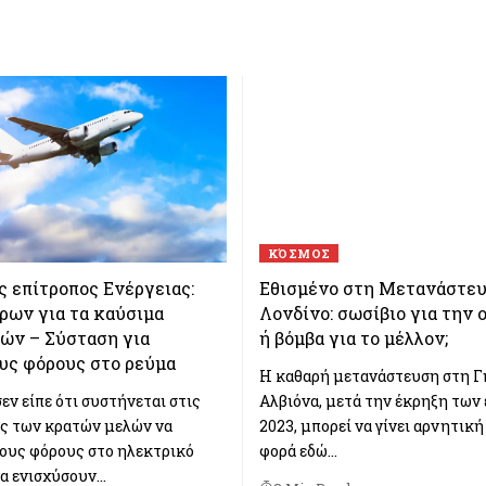
ΚΌΣΜΟΣ
 επίτροπος Ενέργειας:
Εθισμένο στη Μετανάστευ
ρων για τα καύσιμα
Λονδίνο: σωσίβιο για την 
ών – Σύσταση για
ή βόμβα για το μέλλον;
υς φόρους στο ρεύμα
H καθαρή μετανάστευση στη Γ
εν είπε ότι συστήνεται στις
Αλβιόνα, μετά την έκρηξη των 
ς των κρατών μελών να
2023, μπορεί να γίνει αρνητική
ους φόρους στο ηλεκτρικό
φορά εδώ…
να ενισχύσουν…