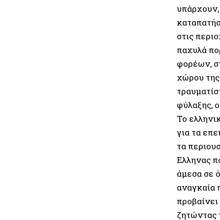
υπάρχουν,
καταπατήσ
στις περιο
παχυλά πο
φορέων, σ
χώρου της
τραυματίσ
φύλαξης, ο
Το ελληνι
για τα επε
τα περιου
Ελληνας π
άμεσα σε 
αναγκαία 
προβαίνει
ζητώντας 