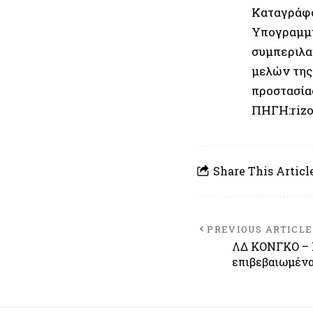
Καταγράφο
Υπογραμμί
συμπεριλα
μελών της
προστασία
ΠΗΓΗ:rizo
Share This Articl
PREVIOUS ARTICLE
ΛΔ ΚΟΝΓΚΟ – 
επιβεβαιωμέν