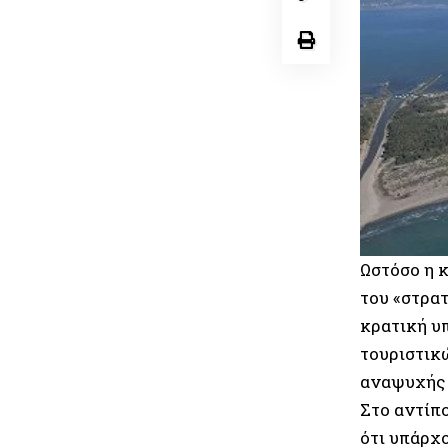
Ωστόσο η 
του «στρα
κρατική υ
τουριστικ
αναψυχής 
Στο αντίπ
ότι υπάρχ