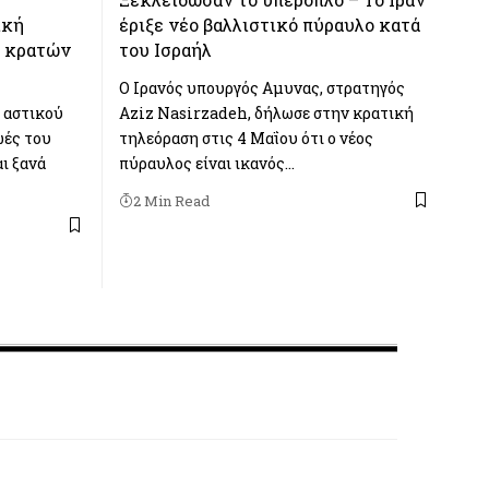
ική
έριξε νέο βαλλιστικό πύραυλο κατά
ν κρατών
του Ισραήλ
Ο Ιρανός υπουργός Αμυνας, στρατηγός
 αστικού
Aziz Nasirzadeh, δήλωσε στην κρατική
ωές του
τηλεόραση στις 4 Μαΐου ότι ο νέος
ι ξανά
πύραυλος είναι ικανός…
2 Min Read