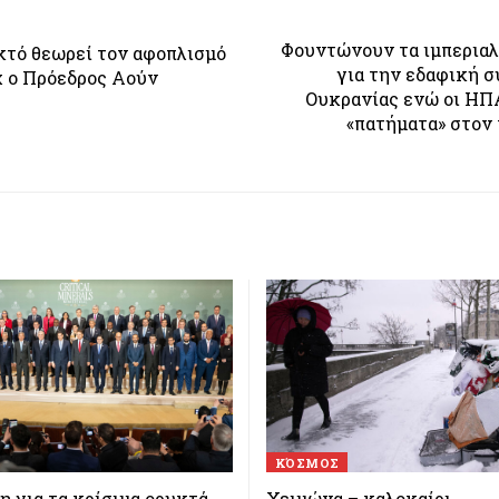
Φουντώνουν τα ιμπεριαλ
τό θεωρεί τον αφοπλισμό
για την εδαφική 
 ο Πρόεδρος Αούν
Ουκρανίας ενώ οι ΗΠ
«πατήματα» στον
ΚΌΣΜΟΣ
 για τα κρίσιμα ορυκτά
Χειμώνα – καλοκαίρι