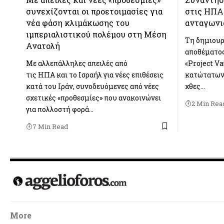
συνεχίζονται οι προετοιμασίες για
στις ΗΠΑ
νέα φάση κλιμάκωσης του
ανταγωνι
ιμπεριαλιστικού πολέμου στη Μέση
Tη δημιουρ
Ανατολή
αποθέματος
Με αλλεπάλληλες απειλές από
«Project Va
τις ΗΠΑ και το Ισραήλ για νέες επιθέσεις
κατώτατων 
κατά του Ιράν, συνοδευόμενες από νέες
χθες…
σχετικές «προθεσμίες» που ανακοινώνει
2 Min Rea
για πολλοστή φορά…
7 Min Read
More