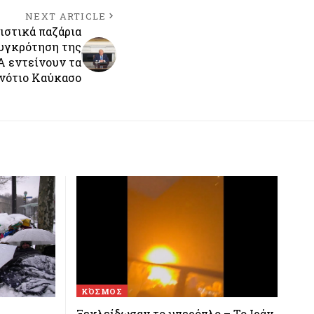
NEXT ARTICLE
ιστικά παζάρια
συγκρότηση της
Α εντείνουν τα
 νότιο Καύκασο
ΚΌΣΜΟΣ
Ξεκλείδωσαν το υπερόπλο – Το Ιράν