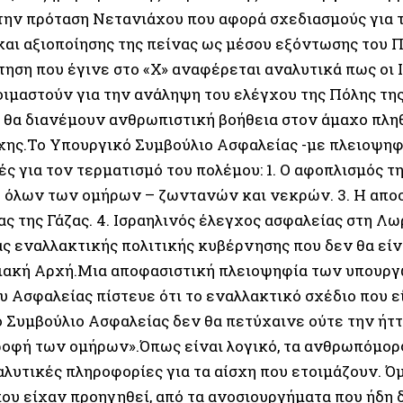
την πρόταση Νετανιάχου που αφορά σχεδιασμούς για 
και αξιοποίησης της πείνας ως μέσου εξόντωσης του Π
τηση που έγινε στο «Χ» αναφέρεται αναλυτικά πως οι 
οιμαστούν για την ανάληψη του ελέγχου της Πόλης της
 θα διανέμουν ανθρωπιστική βοήθεια στον άμαχο πλη
ης.Το Υπουργικό Συμβούλιο Ασφαλείας -με πλειοψηφί
ς για τον τερματισμό του πολέμου: 1. Ο αφοπλισμός τη
 όλων των ομήρων – ζωντανών και νεκρών. 3. Η απο
ς της Γάζας. 4. Ισραηλινός έλεγχος ασφαλείας στη Λωρ
ς εναλλακτικής πολιτικής κυβέρνησης που δεν θα είνα
ιακή Αρχή.Μια αποφασιστική πλειοψηφία των υπουρ
υ Ασφαλείας πίστευε ότι το εναλλακτικό σχέδιο που ε
 Συμβούλιο Ασφαλείας δεν θα πετύχαινε ούτε την ήττ
ροφή των ομήρων».Όπως είναι λογικό, τα ανθρωπόμο
αλυτικές πληροφορίες για τα αίσχη που ετοιμάζουν. Ό
που είχαν προηγηθεί, από τα ανοσιουργήματα που ήδη 