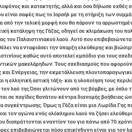
λοφόνος και κατακτητής, αλλά και όσα δήλωσε εχθές σ
υ είναι σαφές πως το Ισραήλ με τη στήριξη των συμμά
α από την τελική μορφή που θα πάρουν τα αρρωστημέν
ική κατάληψη της Γάζας, οδηγεί σε κλιμάκωση του πολ
ας του Παλαιστινιακού λαού. Αυτό που επιβεβαιώνεται
θέλει να ενταφιάσει την ύπαρξη ελεύθερης και βιώσιμ
ιστινίους καθώς αυτό αποτελεί εμπόδιο για τους σχε
τικών μακελάρηδων. Τους σχεδιασμούς που αφορούν
 και Ενέργειας, την εκμετάλλευση πλουτοπαραγωγικ
αι η ελληνική αστική τάξη- και η υλοποίηση τους περι
 τον λαό της.Όσοι γλιτώνουν από τις βόμβες, με όπλο 
ται σε παγίδες θανάτου-κέντρα διανομής βοήθειας ώσ
α συγκέντρωσης. Όμως η Γάζα είναι μια Λωρίδα Γης πο
 και τον αγώνα ενός ολόκληρου λαού να ζήσει ελεύθε
ου διαπράττονται εναντίον του για πάνω από 70 χρόνι
ώρες επιβεβαιώνεται πόσο επικίνδυνη είναι για τον λ