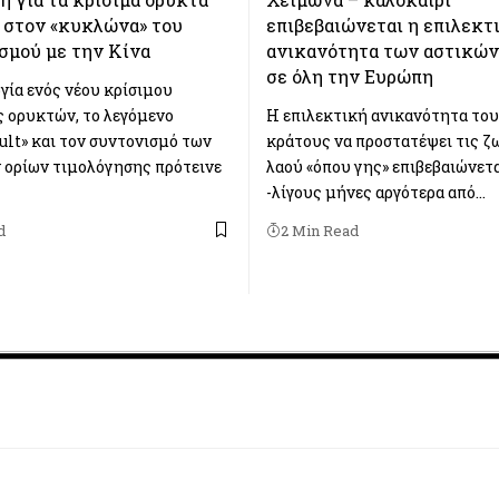
 στον «κυκλώνα» του
επιβεβαιώνεται η επιλεκτ
σμού με την Κίνα
ανικανότητα των αστικώ
σε όλη την Ευρώπη
γία ενός νέου κρίσιμου
 ορυκτών, το λεγόμενο
Η επιλεκτική ανικανότητα του
ult» και τον συντονισμό των
κράτους να προστατέψει τις ζ
ορίων τιμολόγησης πρότεινε
λαού «όπου γης» επιβεβαιώνετα
-λίγους μήνες αργότερα από…
d
2 Min Read