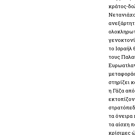
κράτος-δο
Νετανιάχο
ανεξάρτητ
ολοκληρωτ
γενοκτονί
το Ισραήλ 
τους Παλα
Ευρωατλαν
μεταφοράς
στηρίζει κ
η Γάζα από
εκτοπίζον
στρατόπεδ
τα όνειρα
τα αίσχη π
κρίσιμες 