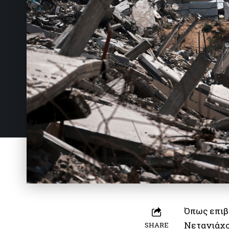
Όπως επιβ
Νετανιάχο
SHARE