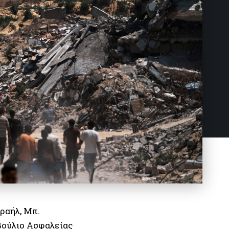
ραήλ, Μπ.
βούλιο Ασφαλείας