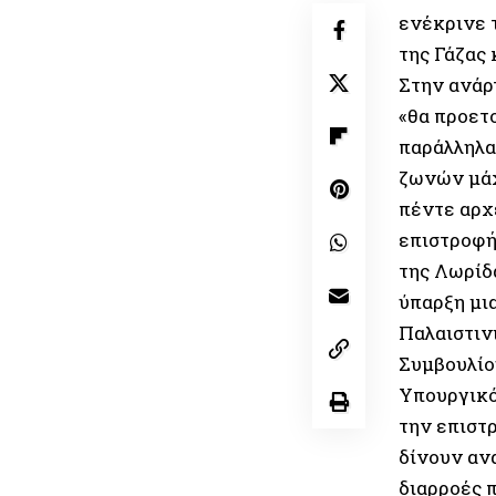
ενέκρινε 
της Γάζας 
Στην ανάρ
«θα προετ
παράλληλα
ζωνών μάχ
πέντε αρχέ
επιστροφή
της Λωρίδα
ύπαρξη μια
Παλαιστιν
Συμβουλίο
Υπουργικό
την επιστ
δίνουν αν
διαρροές 