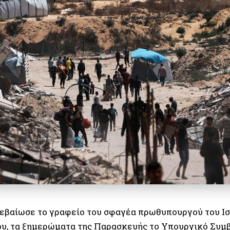
εβαίωσε το γραφείο του σφαγέα πρωθυπουργού του Ισ
υ, τα ξημερώματα της Παρασκευής το Υπουργικό Συμ