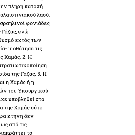
την πλήρη κατοχή
αλαιστινιακού λαού.
Ισραηλινοί φονιάδες
 Γάζας, ενώ
θυσμό εκτός των
α- υιοθέτησε τις
ς Χαμάς. 2. Η
στρατιωτικοποίηση
ίδα της Γάζας. 5. Η
ι η Χαμάς ή η
γών του Υπουργικού
ίχε υποβληθεί στο
α της Χαμάς ούτε
ρφα κτήνη δεν
μως από τις
διαπράττει το