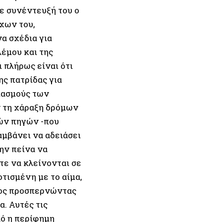
ε συνέντευξή του ο
χων του,
α σχέδια για
έμου και της
 πλήρως είναι ότι
ης πατρίδας για
διασμούς των
 τη χάραξη δρόμων
ών πηγών -που
λαμβάνει να αδειάσει
την πείνα να
τε να κλείνονται σε
τισμένη με το αίμα,
ρος προσπερνώντας
α. Αυτές τις
αό η περίφημη