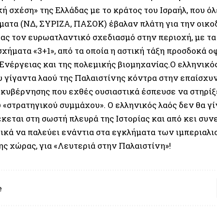
ή σχέση» της Ελλάδας με το κράτος του Ισραήλ, που ό
μματα (ΝΔ, ΣΥΡΙΖΑ, ΠΑΣΟΚ) έβαλαν πλάτη για την οικο
ς τον ευρωατλαντικό σχεδιασμό στην περιοχή, με τα
ήματα «3+1», από τα οποία η αστική τάξη προσδοκά οφ
Ενέργειας και της πολεμικής βιομηχανίας.Ο ελληνικός
υ γίγαντα λαού της Παλαιστίνης κόντρα στην επαίσχυν
 κυβέρνησης που εχθές ουσιαστικά έσπευσε να στηρί
υ «στρατηγικού συμμάχου». Ο ελληνικός λαός δεν θα γ
κεται στη σωστή πλευρά της Ιστορίας και από κει συν
ικά να παλεύει ενάντια στα εγκλήματα των ιμπεριαλι
ης χώρας, για «Λευτεριά στην Παλαιστίνη»!
e