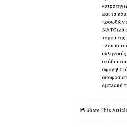
«στρατηγικ
και τα κό
προωθώντα
ΝΑΤΟικά σχ
τομέα της 
πλευρό το
ελληνικής
σχέδια το
σφαγή! Στέ
αποφασιστ
εμπλοκή τ
Share This Articl