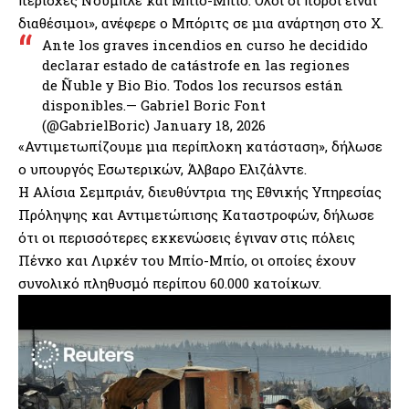
περιοχές Νούμπλε και Μπίο-Μπίο. Όλοι οι πόροι είναι
διαθέσιμοι», ανέφερε ο Μπόριτς σε μια ανάρτηση στο X.
Ante los graves incendios en curso he decidido
declarar estado de catástrofe en las regiones
de Ñuble y Bio Bio. Todos los recursos están
disponibles.— Gabriel Boric Font
(@GabrielBoric)
January 18, 2026
«Αντιμετωπίζουμε μια περίπλοκη κατάσταση», δήλωσε
ο υπουργός Εσωτερικών, Άλβαρο Ελιζάλντε.
Η Αλίσια Σεμπριάν, διευθύντρια της Εθνικής Υπηρεσίας
Πρόληψης και Αντιμετώπισης Καταστροφών, δήλωσε
ότι οι περισσότερες εκκενώσεις έγιναν στις πόλεις
Πένκο και Λιρκέν του Μπίο-Μπίο, οι οποίες έχουν
συνολικό πληθυσμό περίπου 60.000 κατοίκων.