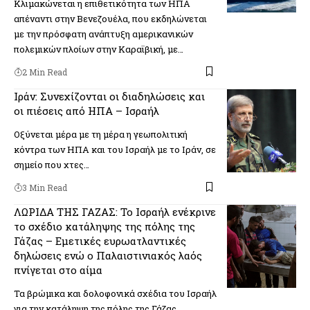
Κλιμακώνεται η επιθετικότητα των ΗΠΑ
απέναντι στην Βενεζουέλα, που εκδηλώνεται
με την πρόσφατη ανάπτυξη αμερικανικών
πολεμικών πλοίων στην Καραϊβική, με…
2 Min Read
Ιράν: Συνεχίζονται οι διαδηλώσεις και
οι πιέσεις από ΗΠΑ – Ισραήλ
Οξύνεται μέρα με τη μέρα η γεωπολιτική
κόντρα των ΗΠΑ και του Ισραήλ με το Ιράν, σε
σημείο που χτες…
3 Min Read
ΛΩΡΙΔΑ ΤΗΣ ΓΑΖΑΣ: Το Ισραήλ ενέκρινε
το σχέδιο κατάληψης της πόλης της
Γάζας – Εμετικές ευρωατλαντικές
δηλώσεις ενώ ο Παλαιστινιακός λαός
πνίγεται στο αίμα
Τα βρώμικα και δολοφονικά σχέδια του Ισραήλ
για την κατάληψη της πόλης της Γάζας