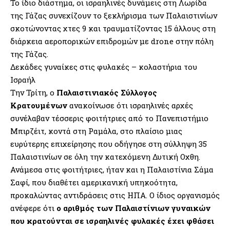
Το ίδιο διάστημα, οι ισραηλινές δυνάμεις στη Λωρίδα
της Γάζας συνεχίζουν το ξεκλήρισμα των Παλαιστινίων
σκοτώνοντας χτες 9 και τραυματίζοντας 15 άλλους στη
διάρκεια αεροπορικών επιδρομών με drone στην πόλη
της Γάζας.
Δεκάδες γυναίκες στις φυλακές – κολαστήρια του
Ισραήλ
Την Τρίτη, ο
Παλαιστινιακός Σύλλογος
Κρατουμένων
ανακοίνωσε ότι ισραηλινές αρχές
συνέλαβαν τέσσερις φοιτήτριες από το Πανεπιστήμιο
Μπιρζέιτ, κοντά στη Ραμάλα, στο πλαίσιο μιας
ευρύτερης επιχείρησης που οδήγησε στη σύλληψη 35
Παλαιστινίων σε όλη την κατεχόμενη Δυτική Οχθη.
Ανάμεσα στις φοιτήτριες, ήταν και η Παλαιστίνια Σάμα
Σαφί, που διαθέτει αμερικανική υπηκοότητα,
προκαλώντας αντιδράσεις στις ΗΠΑ. Ο ίδιος οργανισμός
ανέφερε ότι
ο αριθμός των Παλαιστίνιων γυναικών
που κρατούνται σε ισραηλινές φυλακές έχει φθάσει