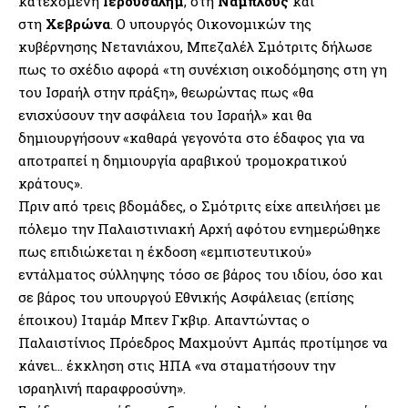
κατεχόμενη
Ιερουσαλήμ
, στη
Ναμπλούς
και
στη
Χεβρώνα
. Ο υπουργός Οικονομικών της
κυβέρνησης Νετανιάχου, Μπεζαλέλ Σμότριτς δήλωσε
πως το σχέδιο αφορά «τη συνέχιση οικοδόμησης στη γη
του Ισραήλ στην πράξη», θεωρώντας πως «θα
ενισχύσουν την ασφάλεια του Ισραήλ» και θα
δημιουργήσουν «καθαρά γεγονότα στο έδαφος για να
αποτραπεί η δημιουργία αραβικού τρομοκρατικού
κράτους».
Πριν από τρεις βδομάδες, ο Σμότριτς είχε απειλήσει με
πόλεμο την Παλαιστινιακή Αρχή αφότου ενημερώθηκε
πως επιδιώκεται η έκδοση «εμπιστευτικού»
εντάλματος σύλληψης τόσο σε βάρος του ιδίου, όσο και
σε βάρος του υπουργού Εθνικής Ασφάλειας (επίσης
έποικου) Ιταμάρ Μπεν Γκβιρ. Απαντώντας ο
Παλαιστίνιος Πρόεδρος Μαχμούντ Αμπάς προτίμησε να
κάνει… έκκληση στις ΗΠΑ «να σταματήσουν την
ισραηλινή παραφροσύνη».