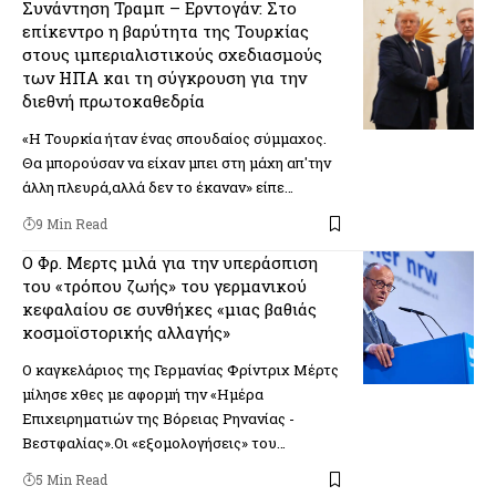
Συνάντηση Τραμπ – Ερντογάν: Στο
επίκεντρο η βαρύτητα της Τουρκίας
στους ιμπεριαλιστικούς σχεδιασμούς
των ΗΠΑ και τη σύγκρουση για την
διεθνή πρωτοκαθεδρία
«Η Τουρκία ήταν ένας σπουδαίος σύμμαχος.
Θα μπορούσαν να είχαν μπει στη μάχη απ'την
άλλη πλευρά,αλλά δεν το έκαναν» είπε…
9 Min Read
Ο Φρ. Μερτς μιλά για την υπεράσπιση
του «τρόπου ζωής» του γερμανικού
κεφαλαίου σε συνθήκες «μιας βαθιάς
κοσμοϊστορικής αλλαγής»
Ο καγκελάριος της Γερμανίας Φρίντριχ Μέρτς
μίλησε χθες με αφορμή την «Ημέρα
Επιχειρηματιών της Βόρειας Ρηνανίας -
Βεστφαλίας».Οι «εξομολογήσεις» του…
5 Min Read