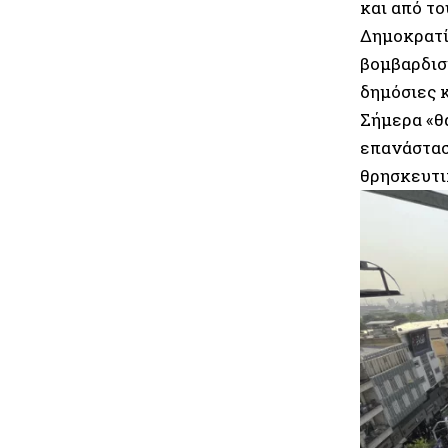
και από τ
Δημοκρατί
βομβαρδισμ
δημόσιες 
Σήμερα «θα
επανάστασ
θρησκευτι