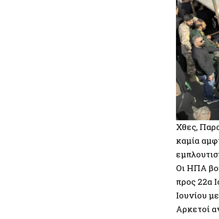
Χθες, Παρ
καμία αμφ
εμπλουτισ
Οι ΗΠΑ βο
προς 22α Ι
Ιουνίου μ
Αρκετοί α