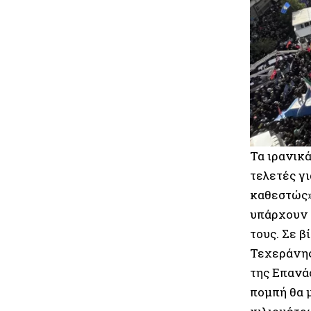
Τα ιρανικ
τελετές γ
καθεστώς»
υπάρχουν 
τους. Σε 
Τεχεράνης
της Επανά
πομπή θα μ