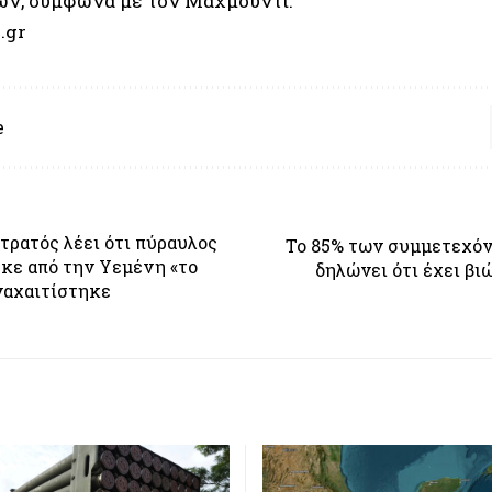
ων, σύμφωνα με τον Μαχμούντι.
.gr
e
τρατός λέει ότι πύραυλος
Το 85% των συμμετεχόν
κε από την Υεμένη «το
δηλώνει ότι έχει βι
ναχαιτίστηκε