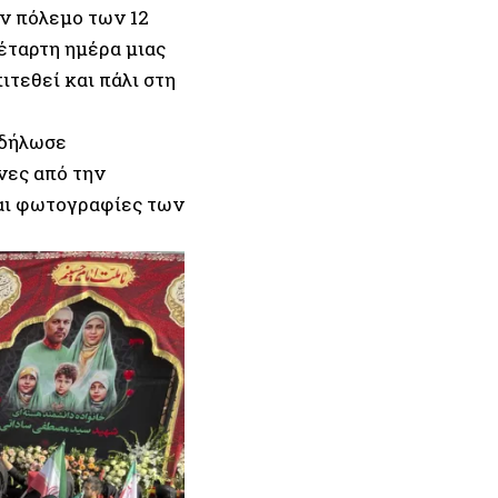
ν πόλεμο των 12
έταρτη ημέρα μιας
τεθεί και πάλι στη
 δήλωσε
νες από την
αι φωτογραφίες των