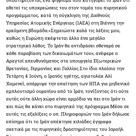
αθετεί τις υποχρεώσεις του στον τομέα του πυρηνικού
προγράμματος, κατά τη σύγκληση της Διεθνούς
Υπηρεσίας Ατομικής Ενέργειας (ΙΑΕΑ) στη Βιέννη την
ερχόμενη βδομάδα.«Σημειώστε καλά τις λέξεις μου,
καθώς η Ευρώπη σκέφτεται άλλο ένα μεγάλο
στρατηγικό λάθος: Το Ιράν θα αντιδράσει σθεναρά σε
κάθε παραβίαση των δικαιωμάτων του», ανέφερε ο
Αραγτσί απευθυνόμενος στα υπουργεία Εξωτερικών
Βρετανίας, Γερμανίας και Γαλλίας.Στο ίδιο πλαίσιο την
Τετάρτη 4 Ιούνη, ο Ιρανός ηγέτης, αγιατολάχ Αλί
Χαμενεΐ, απέρριψε την απαίτηση των ΗΠΑ για μηδενικό
εμπλουτισμό ουρανίου από το Ιράν, τονίζοντας ότι ούτε
αυτές ούτε άλλη χώρα είναι αρμόδια να πει στο Ιράν τι
και πώς θα κάνει στο πυρηνικό της πρόγραμμα.Μέσα σε
αυτές τις εξελίξεις ο υπ. Πληροφοριών του Ιράν δήλωσε
επίσημα ότι το Ιράν απέκτησε χιλιάδες έγγραφα
σχετικά με τις πυρηνικές δραστηριότητες του Ισραήλ.