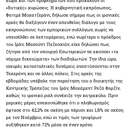
χώρα και των προβλημάτων που προκαλούν οι
«δυτικές» κυρώσεις. Η κυβερνητική εκπρόσωπος,
Φατιμέ Μοχατζεράνι, δήλωσε σήμερα πως οι ιρανικές
αρχές θα διεξάγουν έναν απευθείας διάλογο με τους
εκπροσώπους των εμπορικών συλλόγων, χωρίς να
υπεισέλθει σε λεπτομέρειες, ενώ νωρίτερα ο πρόεδρος
του Ιράν, Μασούντ Πεζεσκιάν, είχε δηλώσει πως
ζήτησε από τον υπουργό Εσωτερικών να ακούσει «τα
νόμιμα δικαιώματα» των διαδηλωτών. Την ίδια ώρα,
ισχυρές κατασταλτικές δυνάμεις αναπτύσσονται στην
Τεχεράνη και σε άλλες πόλεις. Στις αρχές της
εβδομάδας υπέβαλε την παραίτηση του ο διοικητής της
Κεντρικής Τράπεζας του Ιράν, Μοχάμεντ Ρεζά Φαρζίν,
καθώς το ιρανικό ριάλ συνέχιζε την κατρακύλα. Πριν
μερικές μέρες ανακοινώθηκε ότι ο πληθωρισμός
έφτασε στο 42,2% σε σχέση με πέρυσι και 1,8% σε σχέση
με τον Νοέμβριο, ενώ οι τιμές των τροφίμων
αυξήθηκαν κατά 72% μέσα σε έναν χρόνο.