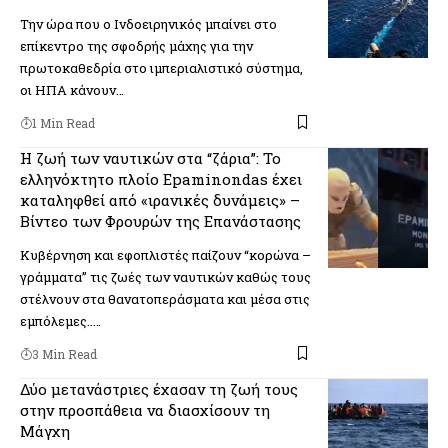
Την ώρα που ο Ινδοειρηνικός μπαίνει στο
επίκεντρο της σφοδρής μάχης για την
πρωτοκαθεδρία στο ιμπεριαλιστικό σύστημα,
οι ΗΠΑ κάνουν…
1 Min Read
Η ζωή των ναυτικών στα “ζάρια”: Το
ελληνόκτητο πλοίο Epaminondas έχει
καταληφθεί από «ιρανικές δυνάμεις» –
Βίντεο των Φρουρών της Επανάστασης
Κυβέρνηση και εφοπλιστές παίζουν “κορώνα –
γράμματα” τις ζωές των ναυτικών καθώς τους
στέλνουν στα θανατοπεράσματα και μέσα στις
εμπόλεμες..…
3 Min Read
Δύο μετανάστριες έχασαν τη ζωή τους
στην προσπάθεια να διασχίσουν τη
Μάγχη