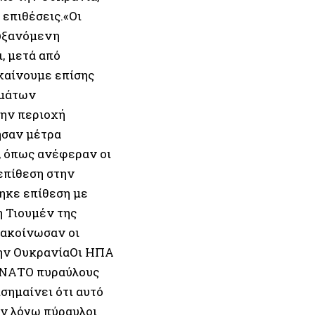
 επιθέσεις.«Οι
αυξανόμενη
, μετά από
χαίνουμε επίσης
ημάτων
την περιοχή
ησαν μέτρα
, όπως ανέφεραν οι
επίθεση στην
ηκε επίθεση με
η Τιουμέν της
νακοίνωσαν οι
την ΟυκρανίαΟι ΗΠΑ
 ΝΑΤΟ πυραύλους
ημαίνει ότι αυτό
εν λόγω πύραυλοι