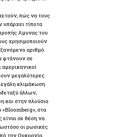
πετούν, πώς να τους
ν υπάρχει τίποτα
ιτροπής Αμυνας του
ους χρησιμοποιούν
υξανόμενο αριθμό
α φτάνουν σε
ι αμερικανικοί
ρουν μεγαλύτερες
 μεγάλη κλιμάκωση
.Μεταξύ άλλων,
η και στην πλούσια
ο «Bloomberg», στα
 είναι σε θέση να
 ωστόσο οι ρωσικές
από την Ουκρανία,