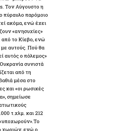
s. Τον Αύγουστο η
ο πύραυλο παρόμοιο
εί ακόμα, ενώ έχει
ζουν «ανησυχίες»
από το Κίεβο, ενώ
 με αυτούς. Πού θα
εί αυτός ο πόλεμος»
 Ουκρανία συνιστά
ζεται από τη
βαθιά μέσα στο
ες και «οι ρωσικές
α», σημείωσε
ατιωτικούς
00 τ.χλμ. και 212
ς «υποχωρούν».Το
 χωριών, ενώ ο