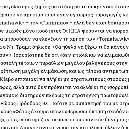
 μεγαλύτερες ζημιές σε σχέση με τα ουκρανικά drone
άρχισε να χρησιμοποιεί έναν εγχώριας παραγωγής νέ
omahawk» – τον «Flamingo» – αλλά δεν έχει δοκιμαστ
σε μικρές μόνο ποσότητες.Οι ΗΠΑ φέρονται να εκφρά
 θα μπορούσαν να ελέγξουν τη χρήση των «Tomahawk» 
 ο Ντ. Τραμπ δήλωσε: «Θα ήθελα να ξέρω τι θα κάνουν
ουν;». Ισχυρίστηκε δε ότι «δεν επιδιώκω να κλιμακωθ
ποστολή τέτοιων πυραύλων μεγάλου βεληνεκούς στην
ερίπτωση μεγάλη κλιμάκωση, και ως τέτοια αντιμετωπί
Κίεβο επιχειρεί να πλήξει μη στρατιωτικούς στόχους 
φος, αλλά αυτό δεν πρόκειται να αλλάξει τις ισορροπί
υνάμεις διατηρούν πλήρως τη στρατηγική πρωτοβουλί
 Ρώσος Πρόεδρος Βλ. Πούτιν σε συνάντησή του με στρ
χους.«Φέτος έχουμε απελευθερώσει έκταση σχεδόν 5.0
ς», είπε, υποστηρίζοντας πως οι ουκρανικές δυνάμει
ουργείο Αμυνας ανακοίνωσε την κατάληψη άλλων δύο