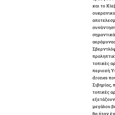
και το Κίε
ουκρανικο
αποτελεσμ
συνάντηση
σημαντικά
αεράμυνας
Σβερντλόφ
προληπτικ
τοπικές α
περιοχή.Υ
drones πο
Σιβηρίας, 
τοπικές α
εξετάζουν
μεγάλου β
θα ήταν έ