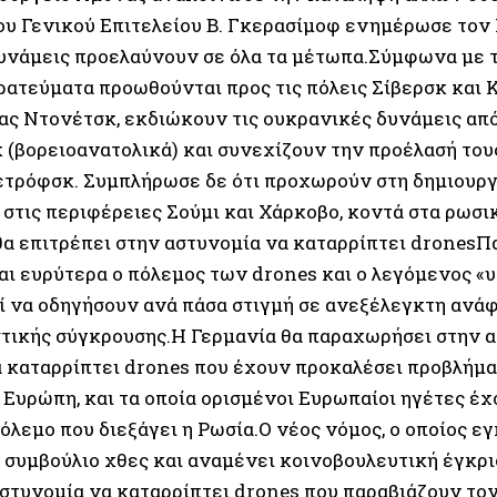
ου Γενικού Επιτελείου Β. Γκερασίμοφ ενημέρωσε τον Π
υνάμεις προελαύνουν σε όλα τα μέτωπα.Σύμφωνα με τ
ρατεύματα προωθούνται προς τις πόλεις Σίβερσκ και 
ας Ντονέτσκ, εκδιώκουν τις ουκρανικές δυνάμεις από
 (βορειοανατολικά) και συνεχίζουν την προέλασή τους
τρόφσκ. Συμπλήρωσε δε ότι προχωρούν στη δημιουρ
 στις περιφέρειες Σούμι και Χάρκοβο, κοντά στα ρωσι
θα επιτρέπει στην αστυνομία να καταρρίπτει dronesΠ
αι ευρύτερα ο πόλεμος των drones και ο λεγόμενος «υ
ί να οδηγήσουν ανά πάσα στιγμή σε ανεξέλεγκτη ανάφ
στικής σύγκρουσης.Η Γερμανία θα παραχωρήσει στην 
α καταρρίπτει drones που έχουν προκαλέσει προβλήμα
ν Ευρώπη, και τα οποία ορισμένοι Ευρωπαίοι ηγέτες έ
όλεμο που διεξάγει η Ρωσία.Ο νέος νόμος, ο οποίος ε
 συμβούλιο χθες και αναμένει κοινοβουλευτική έγκρι
αστυνομία να καταρρίπτει drones που παραβιάζουν το