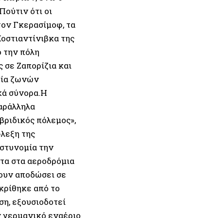
ούτιν ότι οι
ον Γκερασίμοφ, τα
Κοστιαντίνιβκα της
 την πόλη
 σε Ζαπορίζια και
γία ζωνών
κά σύνορα.Η
αράλληλα
βριδικός πόλεμος»,
λεξη της
αστυνομία την
τα στα αεροδρόμια
χουν αποδώσει σε
γκρίθηκε από το
ση, εξουσιοδοτεί
ν γερμανικό εναέριο