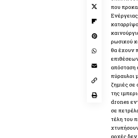
που προκα
Ενέργειας
καταρρίψο
καινούργι
ρωσικού κ
θα έχουν 
επιθέσεων
απόσταση 
πύραυλοι 
ζημιές σε
της ιμπερ
drones εν
σε πετρέλ
τέλη του π
χτυπήσουν 
αρχές δεν 