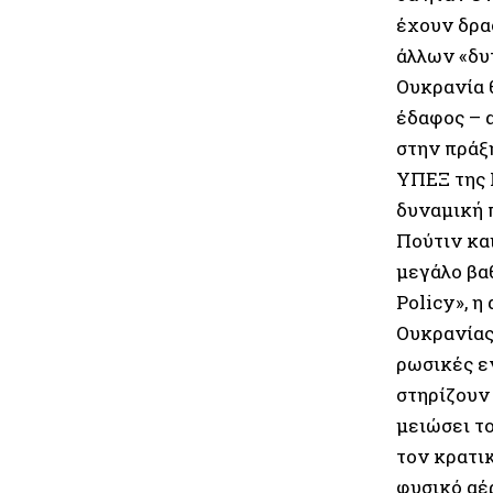
έχουν δρα
άλλων «δυ
Ουκρανία 
έδαφος – 
στην πράξ
ΥΠΕΞ της 
δυναμική 
Πούτιν κα
μεγάλο βα
Policy», 
Ουκρανίας
ρωσικές ε
στηρίζουν
μειώσει το
τον κρατικ
φυσικό αέ