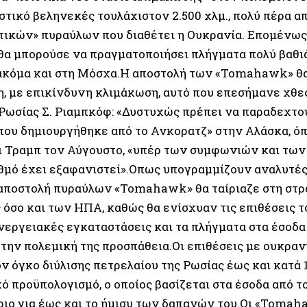
στικό βεληνεκές τουλάχιστον 2.500 χλμ., πολύ πέρα α
τικών» πυραύλων που διαθέτει η Ουκρανία. Επομένως,
θα μπορούσε να πραγματοποιήσει πλήγματα πολύ βαθι
ακόμα και στη Μόσχα.Η αποστολή των «Tomahawk» θα
η, με επικίνδυνη κλιμάκωση, αυτό που επεσήμανε χθε
Ρωσίας Σ. Ριαμπκόφ: «Δυστυχώς πρέπει να παραδεχτού
που δημιουργήθηκε από το Ανκορατζ» στην Αλάσκα, 
ι Τραμπ τον Αύγουστο, «υπέρ των συμφωνιών και των 
θμό έχει εξαφανιστεί».Οπως υπογραμμίζουν αναλυτές
η αποστολή πυραύλων «Tomahawk» θα ταίριαζε στη στρ
 όσο και των ΗΠΑ, καθώς θα ενίσχυαν τις επιθέσεις τ
νεργειακές εγκαταστάσεις και τα πλήγματα στα έσοδα
 την πολεμική της προσπάθεια.Οι επιθέσεις με ουκρα
ν όγκο διύλισης πετρελαίου της Ρωσίας έως και κατά 
ό προϋπολογισμό, ο οποίος βασίζεται στα έσοδα από το
ριο για έως και το ήμισυ των δαπανών του.Οι «Toma