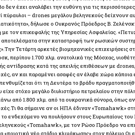
βο δεν έχει αναλάβει την ευθύνη για τις περισσότερες
ί πύραυλοι – drones μεγάλου βεληνεκούς δείχνουν 
ατικότητα», δήλωσε ο Ουκρανός Πρόεδρος Β. Ζελένσκι
 με τον επικεφαλής της Υπηρεσίας Ασφαλείας. «Πετυ
 αποτελέσματα στην καταστροφή των ρωσικών συστ
».Την Τετάρτη αρκετές βιομηχανικές επιχειρήσεις σ
σκ, περίπου 1.700 χλμ. ανατολικά της Μόσχας, υιοθέτ
ής αντίδρασης κατά της απειλής επιθέσεων με drones
ρχές, αν και παραμένει ασαφές αν έλαβε χώρα κάποια 
πενθυμίζεται ότι τη Δευτέρα το βράδυ πραγματοποιήθ
υ είχε στόχο μεγάλο διυλιστήριο πετρελαίου στην πόλ
πάνω από 1.800 χλμ. από τα ουκρανικά σύνορα, όπως α
ρχές.Τι θα σήμαινε αν οι ΗΠΑ έδιναν «Tomahawk» σ
 το ενδεχόμενο να πουλήσουν στους Ευρωπαίους του
εληνεκούς «Tomahawk», με τον Ρώσο Πρόεδρο να επισ
να «ποιοτικά νέο στάδιο κλιμάκωσης» στον πόλεμο.Οι 