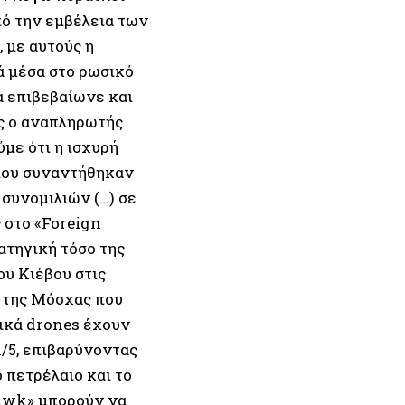
πό την εμβέλεια των
 με αυτούς η
ά μέσα στο ρωσικό
 επιβεβαίωνε και
ς ο αναπληρωτής
με ότι η ισχυρή
όπου συναντήθηκαν
συνομιλιών (…) σε
 στο «Foreign
ατηγική τόσο της
ου Κιέβου στις
 της Μόσχας που
νικά drones έχουν
1/5, επιβαρύνοντας
 πετρέλαιο και το
hawk» μπορούν να