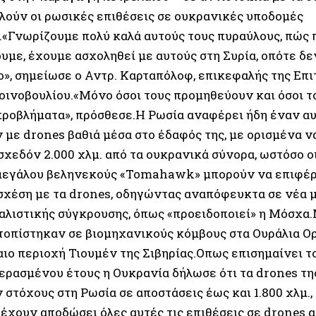
λούν οι ρωσικές επιθέσεις σε ουκρανικές υποδομές
.«Γνωρίζουμε πολύ καλά αυτούς τους πυραύλους, πώς 
υμε, έχουμε ασχοληθεί με αυτούς στη Συρία, οπότε δε
ο», σημείωσε ο Αντρ. Καρταπόλοφ, επικεφαλής της Επ
οινοβουλίου.«Μόνο όσοι τους προμηθεύουν και όσοι τ
προβλήματα», πρόσθεσε.Η Ρωσία αναφέρει ήδη έναν α
 με drones βαθιά μέσα στο έδαφός της, με ορισμένα ν
σχεδόν 2.000 χλμ. από τα ουκρανικά σύνορα, ωστόσο ο
μεγάλου βεληνεκούς «Tomahawk» μπορούν να επιφέ
 σχέση με τα drones, οδηγώντας αναπόφευκτα σε νέα
ιαλιστικής σύγκρουσης, όπως «προειδοποιεί» η Μόσχα
τοπίστηκαν σε βιομηχανικούς κόμβους στα Ουράλια Ορ
αιο περιοχή Τιουμέν της Σιβηρίας.Οπως επισημαίνει τ
ερασμένου έτους η Ουκρανία δήλωσε ότι τα drones της
στόχους στη Ρωσία σε αποστάσεις έως και 1.800 χλμ.,
έχουν αποδώσει όλες αυτές τις επιθέσεις σε drones 