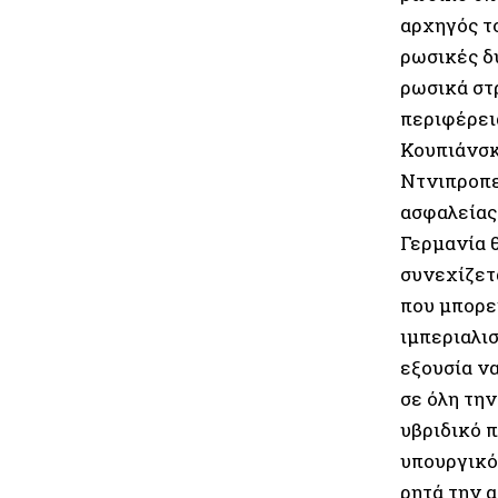
αρχηγός τ
ρωσικές δ
ρωσικά στ
περιφέρει
Κουπιάνσκ
Ντνιπροπε
ασφαλείας
Γερμανία 
συνεχίζετ
που μπορε
ιμπεριαλι
εξουσία ν
σε όλη τη
υβριδικό π
υπουργικό
ρητά την 