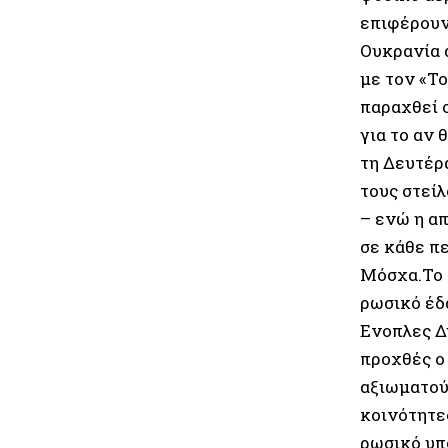
επιφέρουν
Ουκρανία 
με τον «T
παραχθεί 
για το αν
τη Δευτέρα
τους στείλ
– ενώ η α
σε κάθε π
Μόσχα.Το 
ρωσικό έδα
Ενοπλες Δ
προχθές ο
αξιωματού
κοινότητε
ρωσικό υπ