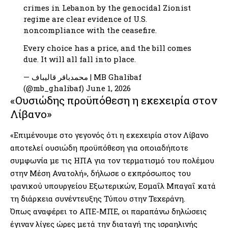
crimes in Lebanon by the genocidal Zionist
regime are clear evidence of U.S.
noncompliance with the ceasefire.
Every choice has a price, and the bill comes
due. It will all fall into place.
— محمدباقر قالیباف | MB Ghalibaf
(@mb_ghalibaf)
June 1, 2026
«Ουσιώδης προϋπόθεση η εκεχειρία στον
Λίβανο»
«Επιμένουμε στο γεγονός ότι η εκεχειρία στον Λίβανο
αποτελεί ουσιώδη προϋπόθεση για οποιαδήποτε
συμφωνία με τις ΗΠΑ για τον τερματισμό του πολέμου
στην Μέση Ανατολή», δήλωσε ο εκπρόσωπος του
ιρανικού υπουργείου Εξωτερικών, Εσμαΐλ Μπαγαΐ κατά
τη διάρκεια συνέντευξης Τύπου στην Τεχεράνη.
Όπως αναφέρει το ΑΠΕ-ΜΠΕ, οι παραπάνω δηλώσεις
έγιναν λίγες ώρες μετά την διαταγή της ισραηλινής