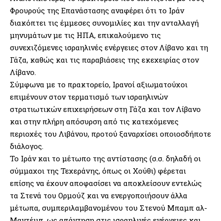
Φρουρούς της Επανάστασης αναφέρει ότι το Ιράν
διακόπτει τις έμμεσες συνομιλίες και την ανταλλαγή
μηνυμάτων με τις ΗΠΑ, επικαλούμενο τις
συνεχιζόμενες ισραηλινές ενέργειες στον Λίβανο και τη
Γάζα, καθώς και τις παραβιάσεις της εκεχειρίας στον
Λίβανο.
Σύμφωνα με το πρακτορείο, Ιρανοί αξιωματούχοι
επιμένουν στον τερματισμό των ισραηλινών
στρατιωτικών επιχειρήσεων στη Γάζα και τον Λίβανο
και στην πλήρη απόσυρση από τις κατεχόμενες
περιοχές του Λιβάνου, προτού ξαναρχίσει οποιοσδήποτε
διάλογος.
Το Ιράν και το μέτωπο της αντίστασης (σ.σ. δηλαδή οι
σύμμαχοι της Τεχεράνης, όπως οι Χούθι) φέρεται
επίσης να έχουν αποφασίσει να αποκλείσουν εντελώς
τα Στενά του Ορμούζ και να ενεργοποιήσουν άλλα
μέτωπα, συμπεριλαμβανομένου του Στενού Μπαμπ αλ-
Μαντέμπ, ως απάντηση στις ισραηλινές ενέργειες και