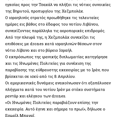
ηγεσίας προς την Τσαχάλ να πλήξει τις νότιες συνοικίες
της Βηρυτού, προπυργίου της Χεζμπολάχ.
Ο ισραηλινός στρατός προωθήθηκε τις τελευταίες
ημέρες εις βάθος στο έδαφος του νοτίου Λιβάνου,
συνεχίζοντας παράλληλα τις αεροπορικές επιδρομές.
Από την πλευρά της, η Χεζμπολάχ συνεχίζει τις
επιθέσεις με drones κατά ισραηλινών θέσεων στον
νότιο Λίβανο και στο βόρειο Ισραήλ.
Ο εκπρόσωπος της ιρανικής διπλωματίας κατηγόρησε
και τις Ηνωμένες Πολιτείες για συνέχιση της
παραβίασης της εύθραυστης εκεχειρίας με το Ιράν, που
βρίσκεται σε ισχύ από τις 8 Απριλίου.
Οι αμερικανικές δυνάμεις ανακοίνωσαν ότι εξαπέλυσαν
πλήγματα κατά του νοτίου Ιράν με στόχο συστήματα
ραντάρ και ελέγχου των drones.
«Οι Ηνωμένες Πολιτείες παραβιάζουν επίσης την
εκεχειρία. Αυτό έγινε και σήμερα το πρωί», δήλωσε ο
Εσμαΐλ Μπαγαΐ.