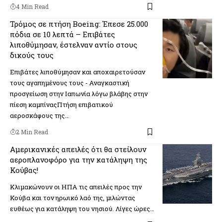
4 Min Read
Τρόμος σε πτήση Boeing: Έπεσε 25.000
πόδια σε 10 λεπτά – Επιβάτες
λιποθύμησαν, έστελναν αντίο στους
δικούς τους
Επιβάτες λιποθύμησαν και αποχαιρετούσαν
τους αγαπημένους τους - Αναγκαστική
προσγείωση στην Ιαπωνία λόγω βλάβης στην
πίεση καμπίναςΠτήση επιβατικού
αεροσκάφους της…
2 Min Read
Αμερικανικές απειλές ότι θα στείλουν
αεροπλανοφόρο για την κατάληψη της
Κούβας!
Κλιμακώνουν οι ΗΠΑ τις απειλές προς την
Κούβα και τον ηρωικό λαό της, μιλώντας
ευθέως για κατάληψη του νησιού. Λίγες ώρες…