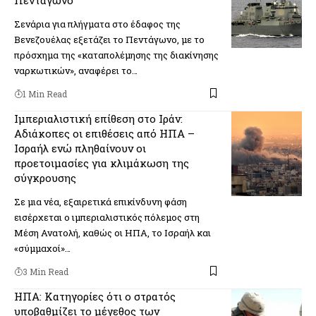
Σενάρια για πλήγματα στο έδαφος της
Βενεζουέλας εξετάζει το Πεντάγωνο, με το
πρόσχημα της «καταπολέμησης της διακίνησης
ναρκωτικών», αναφέρει το…
1 Min Read
Ιμπεριαλιστική επίθεση στο Ιράν:
Αδιάκοπες οι επιθέσεις από ΗΠΑ –
Ισραήλ ενώ πληθαίνουν οι
προετοιμασίες για κλιμάκωση της
σύγκρουσης
Σε μια νέα, εξαιρετικά επικίνδυνη φάση
εισέρχεται ο ιμπεριαλιστικός πόλεμος στη
Μέση Ανατολή, καθώς οι ΗΠΑ, το Ισραήλ και
«σύμμαχοί»…
3 Min Read
ΗΠΑ: Κατηγορίες ότι ο στρατός
υποβαθμίζει το μέγεθος των