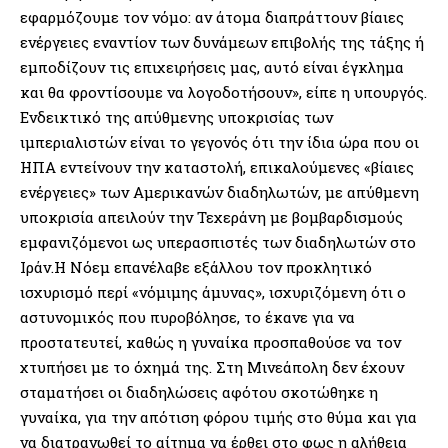
εφαρμόζουμε τον νόμο: αν άτομα διαπράττουν βίαιες
ενέργειες εναντίον των δυνάμεων επιβολής της τάξης ή
εμποδίζουν τις επιχειρήσεις μας, αυτό είναι έγκλημα
και θα φροντίσουμε να λογοδοτήσουν», είπε η υπουργός.
Ενδεικτικό της απύθμενης υποκρισίας των
ιμπεριαλιστών είναι το γεγονός ότι την ίδια ώρα που οι
ΗΠΑ εντείνουν την καταστολή, επικαλούμενες «βίαιες
ενέργειες» των Αμερικανών διαδηλωτών, με απύθμενη
υποκρισία απειλούν την Τεχεράνη με βομβαρδισμούς
εμφανιζόμενοι ως υπερασπιστές των διαδηλωτών στο
Ιράν.Η Νόεμ επανέλαβε εξάλλου τον προκλητικό
ισχυρισμό περί «νόμιμης άμυνας», ισχυριζόμενη ότι ο
αστυνομικός που πυροβόλησε, το έκανε για να
προστατευτεί, καθώς η γυναίκα προσπαθούσε να τον
χτυπήσει με το όχημά της. Στη Μινεάπολη δεν έχουν
σταματήσει οι διαδηλώσεις αφότου σκοτώθηκε η
γυναίκα, για την απότιση φόρου τιμής στο θύμα και για
να διατρανωθεί το αίτημα να έρθει στο φως η αλήθεια