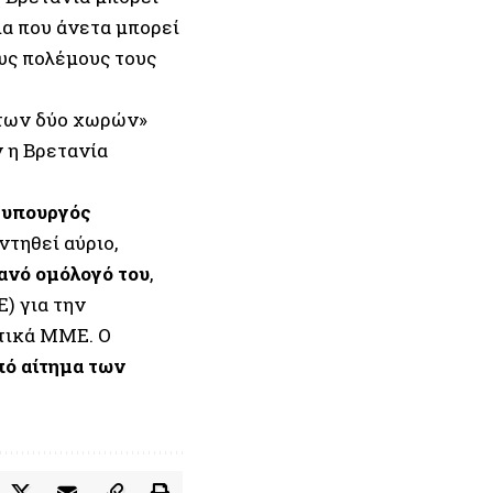
μα που άνετα μπορεί
ους πολέμους τους
 των δύο χωρών»
ν η Βρετανία
Ο
υπουργός
ντηθεί αύριο,
μανό ομόλογό του
,
) για την
ατικά ΜΜΕ. Ο
πό αίτημα των