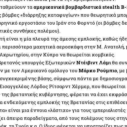
σταθμεύουν τα
αμερικανικά βομβαρδιστικά stealth B-
ς βόμβες «διάρρηξης καταφυγίων» που θεωρητικά μπο
υρηνικό εργοστάσιο του Ιράν στο Φορντό (οι βόμβες δ
τικές συνθήκες πολέμου).
τή είναι η μία πλευρά της άμεσης εμπλοκής, καθώς ήδη
ι περισσότερα μαχητικά αεροσκάφη στην Μ. Ανατολή, 
 Ακρωτηρίου, στην Κύπρο να θεωρείται κομβικός.
Βρετανός υπουργός Εξωτερικών
Ντέιβιντ Λάμι
θα συν
ν με τον Αμερικανό ομόλογο του
Μάρκο Ρούμπιο
, με
 συγκεκριμένης βάσης, σύμφωνα πάντα με δημοσιογρα
 Εισαγγελέας Λόρδος Ρίτσαρντ Χέρμερ, που θεωρείται
 της βρετανικής κυβέρνησης, φέρεται να έχει εκφράσ
α ενδεχόμενης εμπλοκής της Βρετανίας στις επιθέσεις
α» είναι μια έννοια «λάστιχο» για τους ιμπεριαλιστέ
ει άπειρα παραδείγματα, από τους πολέμους τους στην
ράκ, τη Συρία κ.α. Ο ίδιος φέρεται να υποστηρίζει πως