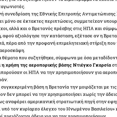
ταγωνιστές.
νή συνεδρίαση της Εθνικής Επιτροπής Αντιμετώπισης 
ει μόνο σε έκτακτες περιπτώσεις, συμμετείχαν υπουρ
χοι, αλλά και ο Βρετανός πρέσβης στις ΗΠΑ και σύμφ
, αφού αξιολόγησε την κατάσταση, εξέτασε αν η Βρετ
κά, πέρα από την προφανή επιμελητειακή στήριξη που
 αεροσκάφη.
α θέματα που συζητήθηκε, σύμφωνα με όσα μεταδίδοντ
ι
η χρήση της αεροπορικής βάσης Ντιέγκο Γκαρσία
στ
 μπορούσαν οι ΗΠΑ να την χρησιμοποιήσουν για αεροπ
ράν.
 συγκεκριμένη βάση η Βρετανία την μοιράζεται με τις
ον δεν μπορεί να την χρησιμοποιήσει χωρίς την άδει
ως αναφέρει αμερικανική στρατιωτική πηγή στην εφη
 υπό τον κυρίαρχο έλεγχο του Ηνωμένου Βασιλείου» κα
ί χρειάζονται άδεια για να την χρησιμοποιήσουν.