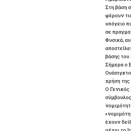
Στη βάση 
φέρουν τι
υπόγειο π
σε πραγμα
Φυσικά, αυ
αποστείλε
βάσης του
Σήμερα ο 
Ουάσιγκτο
χρήση της
Ο Γενικός
σύμβουλος
νομιμότητ
«νομιμότητ
έχουν δείξ
μέχρι το Ι