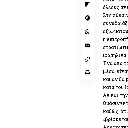
άλλους αν
Στη χθεσι
συνεδριάζ
αξιωματού
η επιτροπή
στρατιωτι
ισραηλινά
Ένα από τ
μέσα, είνα
και αν θα
κατά του Ι
Αν και την
Ουάσινγκτ
καθώς, όπ
«βρίσκεται
Αμερικανο