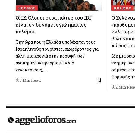
ΚΌΣΜΟΣ
ΚΌΣΜΟΣ
ΟΗΕ: Όλοι οι στρατιώτες του IDF
Ο Ζελένσκ
είναι εν δυνάμει εγκληματίες
«πρόθυμου
πολέμου
εκλιπαρεί
βεληνεκού
Την ώρα που η Ελλάδα υποδέχεται τους
χώρες τη
Ισραηλινούς τουρίστες, σκοράροντας για
άλλη μια χρονιά στην κορυφή των
Με μια σει
αγαπημένων προορισμών για
ενημερώνει
γενοκτόνους,..…
σήμερα, στ
Κορυφής τ
5 Min Read
2 Min Rea