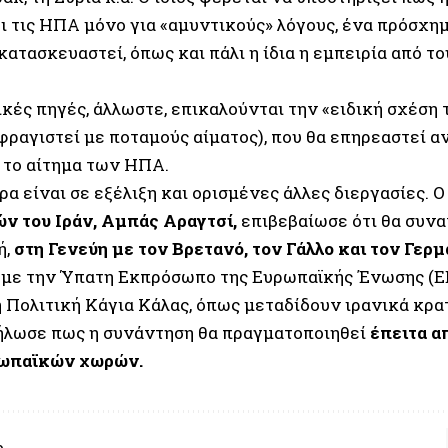
ει τις ΗΠΑ μόνο για «αμυντικούς» λόγους, ένα πρόσχη
κατασκευαστεί, όπως και πάλι η ίδια η εμπειρία από τ
κές πηγές, άλλωστε, επικαλούνται την «ειδική σχέση
φραγιστεί με ποταμούς αίματος), που θα επηρεαστεί α
 το αίτημα των ΗΠΑ.
ρα είναι σε εξέλιξη και ορισμένες άλλες διεργασίες. 
ν του Ιράν, Αμπάς Αραγτσί,
επιβεβαίωσε ότι θα συνα
ή,
στη Γενεύη με τον Βρετανό, τον Γάλλο και τον Γερ
 με την Ύπατη Εκπρόσωπο της Ευρωπαϊκής Ένωσης (ΕΕ
 Πολιτική Κάγια Κάλας, όπως μεταδίδουν ιρανικά κρ
ήλωσε πως η συνάντηση θα πραγματοποιηθεί
έπειτα α
ρωπαϊκών χωρών.
e