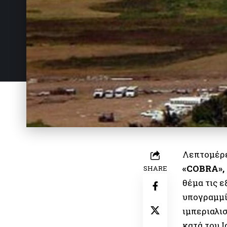
Λεπτομέρε
«COBRA», 
SHARE
θέμα τις 
υπογραμμίζ
ιμπεριαλι
κατά του 