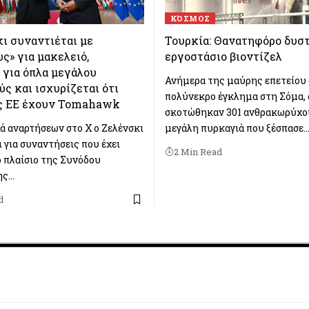
ΚΌΣΜΟΣ
ι συναντιέται με
Τουρκία: Θανατηφόρο δυσ
ς» για μακελειό,
εργοστάσιο βιοντίζελ
 για όπλα μεγάλου
Ανήμερα της μαύρης επετείου 
ς και ισχυρίζεται ότι
πολύνεκρο έγκλημα στη Σόμα,
ς ΕΕ έχουν Tomahawk
σκοτώθηκαν 301 ανθρακωρύχοι
ρά αναρτήσεων στο Χ ο Ζελένσκι
μεγάλη πυρκαγιά που ξέσπασε
 για συναντήσεις που έχει
2 Min Read
ο πλαίσιο της Συνόδου
ης…
d