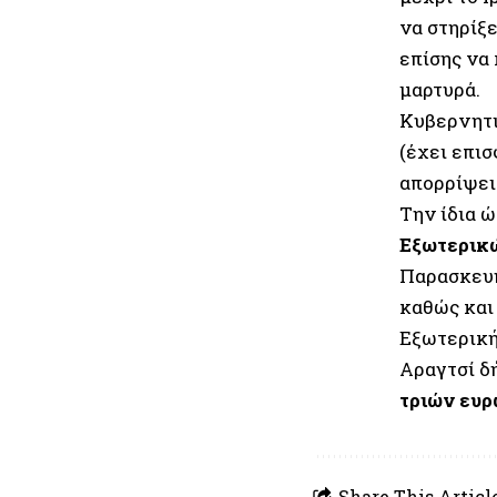
να στηρίξ
επίσης να 
μαρτυρά.
Κυβερνητι
(έχει επισ
απορρίψει
Την ίδια ώ
Εξωτερικώ
Παρασκευ
καθώς και
Εξωτερική
Αραγτσί δ
τριών ευ
Share This Articl