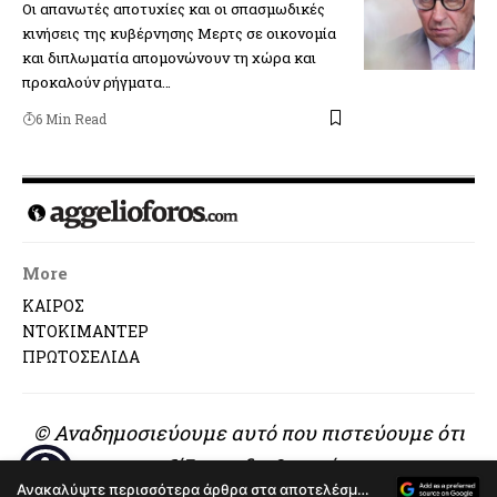
Οι απα­νω­τές απο­τυ­χίες και οι σπα­σμω­δι­κές
κινήσεις της κυβέρ­νη­σης Μερτς σε οικο­νο­μία
και διπλω­μα­τία απο­μο­νώ­νουν τη χώρα και
προ­κα­λούν ρήγ­ματα…
6 Min Read
More
ΚΑΙΡΟΣ
ΝΤΟΚΙΜΑΝΤΕΡ
ΠΡΩΤΟΣΕΛΙΔΑ
© Αναδημοσιεύουμε αυτό που πιστεύουμε ότι
αξίζει να διαβαστεί..
Ανακαλύψτε περισσότερα άρθρα στα αποτελέσματα αναζήτησης