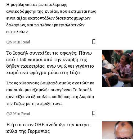
Η μεγάλη «πίτα» μεταπολεμικής
ανοικοδόμησης της Συρίας, που εκτιμάται πως
είναι αξίας εκατοντάδων δισεκατομμυρίων
δολαρίων, και τα πλάνα ιμπεριαλιστικών
επιτελείων…
5 Min Read
Το Ισραήλ συνεχίζει τις σφαγές: Πάνω
από 1.150 νεκροί από την έναρξη της
δήθεν εκεχειρίας, ενώ υψώνει γιγάντιο
χωμάτινο φράγμα μέσα στη Γάζα
Στους χθεσινούς βομβαρδισμούς σκοτώθηκε
ακαριαία μια εξαμελής οικογένεια Το Ισραήλ
συνεχίζει να εξαπολύει επιθέσεις στη Λωρίδα
της Γάζας με τη στήριξη των…
2 Min Read
Η ήττα στον ΟΗΕ ανέδειξε την κατρα­
κύλα της Γερ­μα­νίας