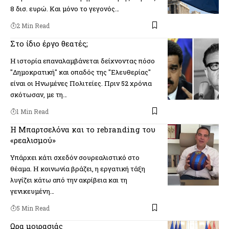
8 δισ. ευρώ. Και μόνο το γεγονός…
2 Min Read
Στο ίδιο έργο θεατές;
Η ιστορία επαναλαμβάνεται δείχνοντας πόσο
''Δημοκρατική'' και οπαδός της ''Ελευθερίας''
είναι οι Ηνωμένες Πολιτείες. Πριν 52 χρόνια
σκότωσαν, με τη…
1 Min Read
Η Μπαρτσελόνα και το rebranding του
«ρεαλισμού»
Υπάρχει κάτι σχεδόν σουρεαλιστικό στο
θέαμα. Η κοινωνία βράζει, η εργατική τάξη
λυγίζει κάτω από την ακρίβεια και τη
γενικευμένη…
5 Min Read
Ωρα μοιρασιάς