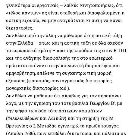
γενικότερα οι εργατικές – λαϊκές κινητοποιήσεις, ότι
«τέλος πάντων» ας είναι σταθερή και διασφαλισμένη η
αστική εξουσία, να μην αναγκάζεται κι αυτή να κάνει
δικτατορίες.
Δεν θέλει από την άλλη να μάθουμε ότι η αστική τάξη
στην Ελλάδα – όπως και η αστική τάξη σε όλα σχεδόν
τα ευρωπαϊκά κράτη – προ της εισόδου της στον Β’ ΠΠ
και της ανάγκης διασφάλισής της στο εσωτερικό,
πρώτιστα απέναντι στην κοινωνική διαμαρτυρία και
αμφισβήτηση, επέλεγε τη συγκεντρωτική μορφή
εξουσίας (φασισμός, συνταγματικές δικτατορίες,
μοναρχικές δικτατορίες κ.ά.).
Δεν θέλει να μάθουμε ότι ακριβώς για τον παραπάνω
λόγο, με την έγκριση του τότε βασιλιά Γεωργίου Β’, με
την ψήφο των δύο τότε αστικών κομμάτων
(Φιλελευθέρων και Λαϊκών) και τη στήριξη της Μ.
Βρετανίας ο Ι. Μεταξάς έγινε πρώτα πρωθυπουργός
(Απρίλη 1936), πριν επιβάλει δικτατορία, και μάλιστα με