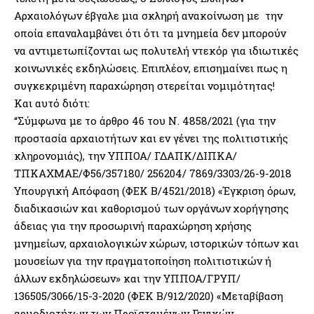
Αρχαιολόγων έβγαλε μια σκληρή ανακοίνωση με την
οποία επαναλαμβάνει ότι ότι τα μνημεία δεν μπορούν
να αντιμετωπίζονται ως πολυτελή ντεκόρ για ιδιωτικές
κοινωνικές εκδηλώσεις. Επιπλέον, επισημαίνει πως η
συγκεκριμένη παραχώρηση στερείται νομιμότητας!
Και αυτό διότι:
“Σύμφωνα με το άρθρο 46 του Ν. 4858/2021 (για την
προστασία αρχαιοτήτων και εν γένει της πολιτιστικής
κληρονομιάς), την ΥΠΠΟΑ/ ΓΔΑΠΚ/ΔΙΠΚΑ/
ΤΠΚΑΧΜΑΕ/Φ56/357180/ 256204/ 7869/3303/26-9-2018
Υπουργική Απόφαση (ΦΕΚ Β/4521/2018) «Έγκριση όρων,
διαδικασιών και καθορισμού των οργάνων χορήγησης
άδειας για την προσωρινή παραχώρηση χρήσης
μνημείων, αρχαιολογικών χώρων, ιστορικών τόπων και
μουσείων για την πραγματοποίηση πολιτιστικών ή
άλλων εκδηλώσεων» και την ΥΠΠΟΑ/ΓΡΥΠ/
136505/3066/15-3-2020 (ΦΕΚ Β/912/2020) «Μεταβίβαση
αρμοδιοτήτων των Προϊσταμένων Γενικών