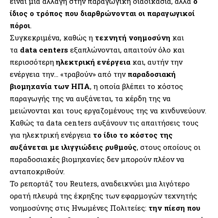
είναι μια αλλαγή στην παραγωγική διαδικασία, αλλά
ο
ίδιος ο τρόπος που διαρθρώνονται οι παραγωγικοί
πόροι
.
Συγκεκριμένα, καθώς η
τεχνητή νοημοσύνη
και
τα
data centers
εξαπλώνονται, απαιτούν όλο και
περισσότερη
ηλεκτρική ενέργεια
και, αυτήν την
ενέργεια την… «τραβούν» από την
παραδοσιακή
βιομηχανία των ΗΠΑ
, η οποία βλέπει το κόστος
παραγωγής της να αυξάνεται, τα κέρδη της να
μειώνονται και τους εργαζομένους της να κινδυνεύουν.
Καθώς τα data centers αυξάνουν τις απαιτήσεις τους
για ηλεκτρική ενέργεια
το ίδιο το κόστος της
αυξάνεται με ιλιγγιώδεις ρυθμούς
, στους οποίους οι
παραδοσιακές βιομηχανίες δεν μπορούν πλέον να
ανταποκριθούν.
To ρεπορτάζ του
Reuters
, αναδεικνύει μια λιγότερο
ορατή πλευρά της έκρηξης των εφαρμογών τεχνητής
νοημοσύνης στις Ηνωμένες Πολιτείες:
την πίεση που