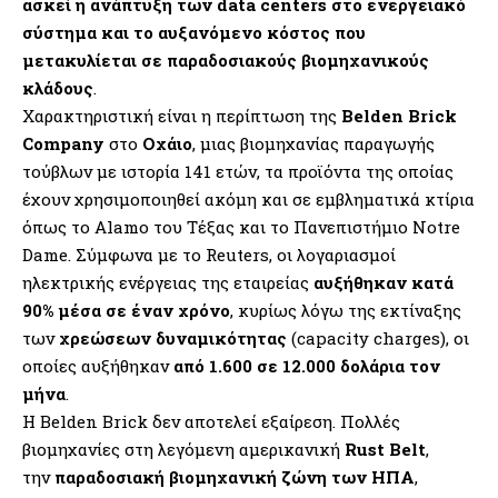
ασκεί η ανάπτυξη των data centers στο ενεργειακό
σύστημα και το αυξανόμενο κόστος που
μετακυλίεται σε παραδοσιακούς βιομηχανικούς
κλάδους
.
Χαρακτηριστική είναι η περίπτωση της
Belden Brick
Company
στο
Οχάιο
, μιας βιομηχανίας παραγωγής
τούβλων με ιστορία 141 ετών, τα προϊόντα της οποίας
έχουν χρησιμοποιηθεί ακόμη και σε εμβληματικά κτίρια
όπως το Alamo του Τέξας και το Πανεπιστήμιο Notre
Dame. Σύμφωνα με το Reuters, οι λογαριασμοί
ηλεκτρικής ενέργειας της εταιρείας
αυξήθηκαν κατά
90% μέσα σε έναν χρόνο
, κυρίως λόγω της εκτίναξης
των
χρεώσεων δυναμικότητας
(capacity charges), οι
οποίες αυξήθηκαν
από 1.600 σε 12.000 δολάρια τον
μήνα
.
Η Belden Brick δεν αποτελεί εξαίρεση. Πολλές
βιομηχανίες στη λεγόμενη αμερικανική
Rust Belt
,
την
παραδοσιακή βιομηχανική ζώνη των ΗΠΑ
,