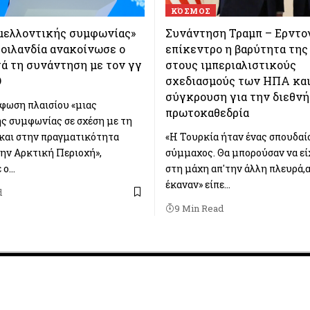
ΚΌΣΜΟΣ
«μελλοντικής συμφωνίας»
Συνάντηση Τραμπ – Ερντογ
ροιλανδία ανακοίνωσε ο
επίκεντρο η βαρύτητα της
ά τη συνάντηση με τον γγ
στους ιμπεριαλιστικούς
Ο
σχεδιασμούς των ΗΠΑ και
σύγκρουση για την διεθνή
φωση πλαισίου «μιας
πρωτοκαθεδρία
ς συμφωνίας σε σχέση με τη
 και στην πραγματικότητα
«Η Τουρκία ήταν ένας σπουδαί
ην Αρκτική Περιοχή»,
σύμμαχος. Θα μπορούσαν να εί
 ο…
στη μάχη απ'την άλλη πλευρά,α
έκαναν» είπε…
d
9 Min Read