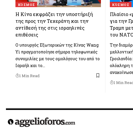
ΚΌΣΜΟΣ
ΚΌΣΜΟΣ
Η Κίνα εκφράζει την υποστήριξή
Πλαίσιο 
της προς την Τεχεράνη και την
για την Γ
αντίθεσή της στις ισραηλινές
Τραμπ μετ
επιθέσεις
του ΝΑΤ
Ο υπουργός Εξωτερικών της Κίνας Wang
Την διαμόρ
Yi πραγματοποίησε σήμερα τηλεφωνικές
μελλοντική
συνομιλίες με τους ομολόγους του από το
Γροιλανδία
Ισραήλ και το…
ολόκληρη τ
ανακοίνωσε
1 Min Read
1 Min Rea