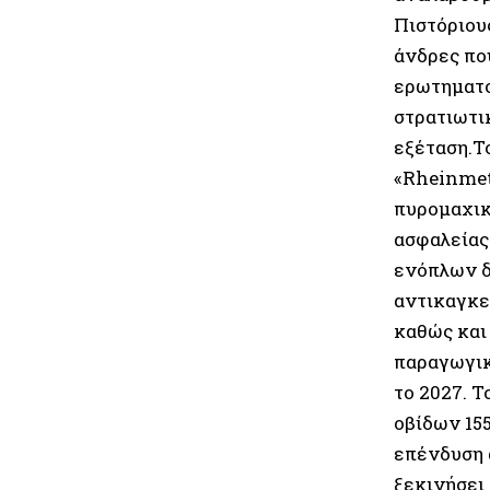
Πιστόριου
άνδρες πο
ερωτηματολ
στρατιωτικ
εξέταση.Τ
«Rheinmet
πυρομαχικ
ασφαλείας
ενόπλων δ
αντικαγκε
καθώς και
παραγωγικ
το 2027. Τ
οβίδων 15
επένδυση α
ξεκινήσει