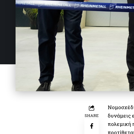
Νομοσχέδι
δυνάμεις 
SHARE
πολεμική 
προτίθετα