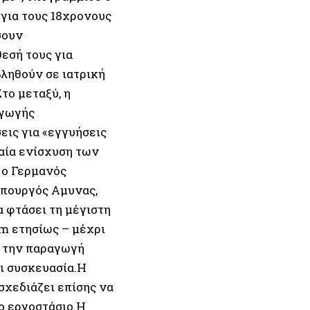
για τους 18χρονους
σουν
θεσή τους για
βληθούν σε ιατρική
το μεταξύ, η
αγωγής
εις για «εγγυήσεις
αία ενίσχυση των
 ο Γερμανός
υπουργός Αμυνας,
 φτάσει τη μέγιστη
m ετησίως – μέχρι
α την παραγωγή
ι συσκευασία.Η
σχεδιάζει επίσης να
ο εργοστάσιο.Η