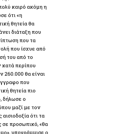
 πολύ καιρό ακόμη η
σε ότι «η
ική θητεία θα
άνει διάταξη που
ίπτωση που τα
ολή που ίσχυε από
ισή του από το
ν κατά περίπου
ν 260.000 θα είναι
έγγραφο που
ική θητεία πιο
, δήλωσε ο
ύπου μαζί με τον
αισιοδοξία ότι τα
 σε προσωπικό, «θα
όμο», υπογράμμισε ο