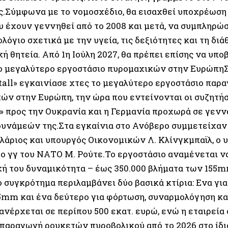
ς.Σύμφωνα με το νομοσχέδιο, θα εισαχθεί υποχρέωση 
υ έχουν γεννηθεί από το 2008 και μετά, να συμπληρώ
όγιο σχετικά με την υγεία, τις δεξιότητες και τη διά
ή θητεία. Από 1η Ιούλη 2027, θα πρέπει επίσης να υπο
ο μεγαλύτερο εργοστάσιο πυρομαχικών στην ΕυρώπηΣ
all» εγκαινίασε χτες το μεγαλύτερο εργοστάσιο παρ
ών στην Ευρώπη, την ώρα που εντείνονται οι συζητήσ
» προς την Ουκρανία και η Γερμανία προχωρά σε γενν
υνάμεών της.Στα εγκαίνια στο Ανόβερο συμμετείχαν
λάριος και υπουργός Οικονομικών Λ. Κλίνγκμπαϊλ, ο 
 ο γγ του ΝΑΤΟ Μ. Ρούτε.Το εργοστάσιο αναμένεται να
ή του δυναμικότητα – έως 350.000 βλήματα των 155m
ο συγκρότημα περιλαμβάνει δύο βασικά κτίρια: Ενα γι
5mm και ένα δεύτερο για φόρτωση, συναρμολόγηση κα
νέρχεται σε περίπου 500 εκατ. ευρώ, ενώ η εταιρεία 
 παραγωγή ρουκετών πυροβολικού από το 2026 στο ίδι