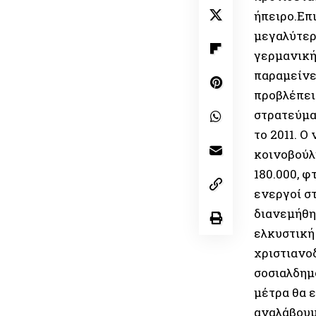
ήπειρο.Επι
μεγαλύτερ
γερμανική
παραμείνε
προβλέπει
στρατεύμα
το 2011. Ο
κοινοβούλ
180.000, φ
ενεργοί σ
διανεμήθη
ελκυστική
χριστιανο
σοσιαλδημ
μέτρα θα 
αναλάβουμ