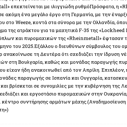
all» επεκτείνεται με ιλιγγιώδη ρυθμόΠρόσφατα, η «R
ε ακόμη ένα μεγάλο έργο στη Γερμανία, με την έναρξ
ου στο Weeze, κοντά στα σύνορα με την Ολλανδία, όπο
μα της ατράκτου για τα μαχητικά F-35 της «Lockheed 
όπλων και πυρομαχικών της «Rheinmetall» έφτασαν τα
μηνο του 2025.Εξάλλου ο διευθύνων σύμβουλος του ο
 ανακοίνωσε τη Δευτέρα ότι σχεδιάζει την ίδρυση ν
ών στη Βουλγαρία, καθώς και μονάδας παραγωγής πυρί
ου είχαν ήδη ανακοινωθεί από τον Απρίλη. Επιπλέον, 
μονάδες παραγωγής σε Ισπανία και Ουγγαρία, κατασκευ
και βρίσκεται σε συνομιλίες με την κυβέρνηση της Λε
σχεδιάζει και εργοστάσιο πυρομαχικών στην Ουκρανία,
ί κέντρο συντήρησης αρμάτων μάχης.(Αναδημοσίευση
τη»)