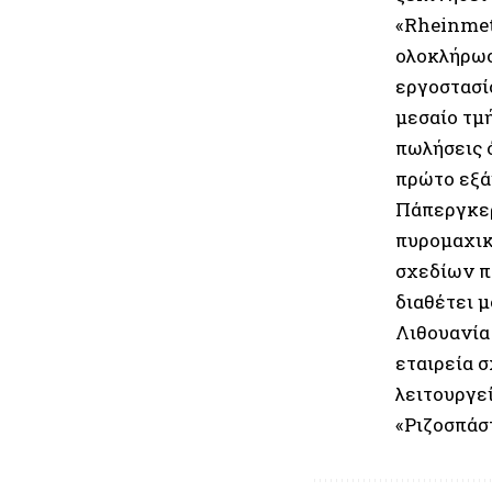
«Rheinmet
ολοκλήρωσ
εργοστασί
μεσαίο τμή
πωλήσεις 
πρώτο εξά
Πάπεργκερ
πυρομαχικ
σχεδίων π
διαθέτει 
Λιθουανία 
εταιρεία 
λειτουργε
«Ριζοσπάσ