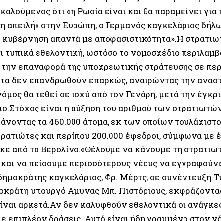
καλούμενος ότι «η Ρωσία είναι και θα παραμείνει για
η απειλή» στην Ευρώπη, ο Γερμανός καγκελάριος δήλω
 κυβέρνηση απαντά με αποφασιστικότητα».Η στρατιωτ
ι τυπικά εθελοντική, ωστόσο το νομοσχέδιο περιλαμβ
 την επαναφορά της υποχρεωτικής στράτευσης σε περ
τα δεν επανδρωθούν επαρκώς, αναιρώντας την αναστ
 νόμος θα τεθεί σε ισχύ από τον Γενάρη, μετά την έγκρ
ιο.Στόχος είναι η αύξηση του αριθμού των στρατιωτώ
τάνοντας τα 460.000 άτομα, εκ των οποίων τουλάχιστο
τρατιώτες και περίπου 200.000 έφεδροι, σύμφωνα με 
κε από το Βερολίνο.«Θέλουμε να κάνουμε τη στρατιωτ
 και να πείσουμε περισσότερους νέους να εγγραφούν»
δημοκράτης καγκελάριος, Φρ. Μέρτς, σε συνέντευξη Τ
οκράτη υπουργό Αμυνας Μπ. Πιστόριους, εκφράζοντας 
είναι αρκετά.Αν δεν καλυφθούν εθελοντικά οι ανάγκες
ε επιπλέον δράσεις. Αυτό είναι ήδη γραμμένο στον ν