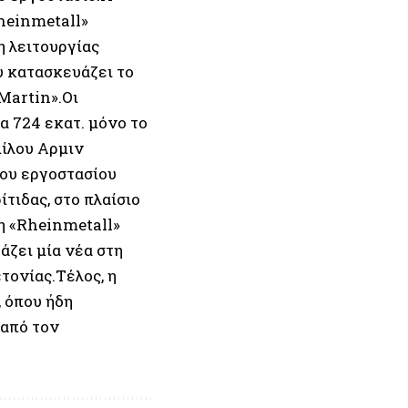
heinmetall»
η λειτουργίας
υ κατασκευάζει το
Martin».Οι
 724 εκατ. μόνο το
μίλου Αρμιν
έου εργοστασίου
τιδας, στο πλαίσιο
η «Rheinmetall»
άζει μία νέα στη
τονίας.Τέλος, η
 όπου ήδη
 από τον