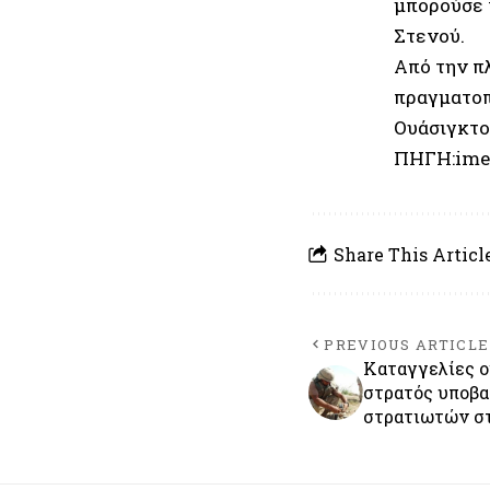
μπορούσε ν
Στενού.
Από την π
πραγματοπο
Ουάσιγκτο
ΠΗΓΗ:ime
Share This Articl
PREVIOUS ARTICLE
Καταγγελίες ο
στρατός υποβα
στρατιωτών στ