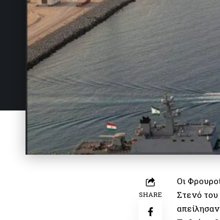
Oι Φρουρο
Στενό του
SHARE
απείλησαν