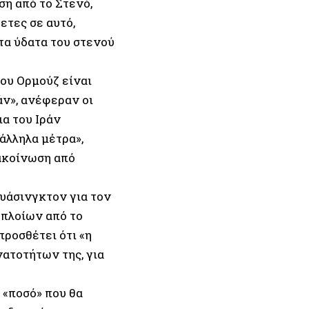
ση από το Στενό,
ετες σε αυτό,
 τα ύδατα του στενού
ου Ορμούζ είναι
άν», ανέφεραν οι
α του Ιράν
άλληλα μέτρα»,
ακοίνωση από
υάσινγκτον για τον
 πλοίων από το
προσθέτει ότι «η
νατοτήτων της, για
 «ποσό» που θα