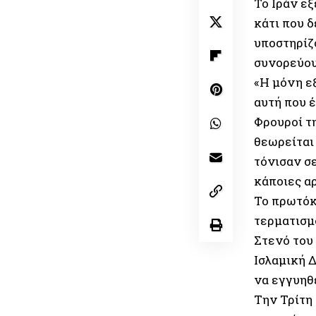
Το Ιράν εξ
κάτι που δ
υποστηρίζο
συνορεύουν
«Η μόνη ε
αυτή που 
Φρουροί τ
θεωρείται
τόνισαν σ
κάποιες αρ
Το πρωτόκ
τερματισμ
Στενό του 
Ισλαμική Δ
να εγγυηθ
Την Τρίτη 