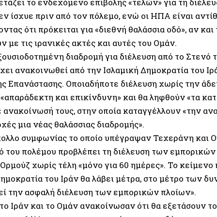
ετάζει το ενδεχόμενο επιβολής «τελών» για τη διέλευ
εν ίσχυε πριν από τον πόλεμο, ενώ οι ΗΠΑ είναι αντίθ
ντας ότι πρόκειται για «διεθνή θαλάσσια οδό», αν και
 με τις ιρανικές ακτές και αυτές του Ομάν.
ξουσιοδοτημένη διαδρομή για διέλευση από το Στενό τ
έχει ανακοινωθεί από την Ισλαμική Δημοκρατία του Ιρ
ης Επανάστασης. Οποιαδήποτε διέλευση χωρίς την άδει
 «απαράδεκτη και επικίνδυνη» και θα ληφθούν «τα κατ
ε ανακοίνωσή τους, στην οποία καταγγέλλουν «την αν
χές μια νέας θαλάσσιας διαδρομής».
ολλο συμφωνίας το οποίο υπέγραψαν Τεχεράνη και Ο
ό του πολέμου προβλέπει τη διέλευση των εμπορικών
Ορμούζ χωρίς τέλη «μόνο για 60 ημέρες». Το κείμενο 
ημοκρατία του Ιράν θα λάβει μέτρα, στο μέτρο των δυ
εί την ασφαλή διέλευση των εμπορικών πλοίων».
το Ιράν και το Ομάν ανακοίνωσαν ότι θα εξετάσουν το