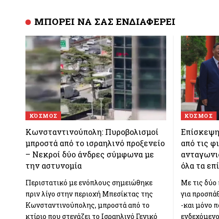
ΜΠΟΡΕΙ ΝΑ ΣΑΣ ΕΝΔΙΑΦΕΡΕΙ
ΚΌΣΜΟΣ
ΚΌΣΜΟΣ
Κωνσταντινούπολη: Πυροβολισμοί
Επίσκεψη
μπροστά από το ισραηλινό προξενείο
από τις φ
– Νεκροί δύο άνδρες σύμφωνα με
ανταγωνι
την αστυνομία
όλα τα επ
Περιστατικό με ενόπλους σημειώθηκε
Με τις δύο
πριν λίγο στην περιοχή Μπεσίκτας της
για προσπά
Κωνσταντινούπολης, μπροστά από το
-και μόνο π
κτίριο που στεγάζει το Ισραηλινό Γενικό
ενδεχόμενο