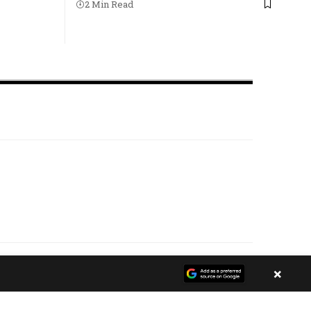
2 Min Read
ί..
×