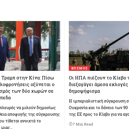
ΚΌΣΜΟΣ
 Τραμπ στην Κίνα: Πίσω
Οι ΗΠΑ πιέζουν το Κίεβο 
ιλοφρονήσεις οξύνεται ο
διεξαγάγει άμεσα εκλογές
σμός των δύο χωρών σε
δημοψήφισμα
ίπεδα
Η ιμπεριαλιστική σύγκρουση 
 πλευρές να μιλούν δημοσίως
Ουκρανία και το δάνειο των 90 
θεια αποφυγής της σύγκρουσης
της ΕΕ προς το Κίεβο για να αγ
ου τίθεται ανοιχτά το
7 Min Read
 μιας…