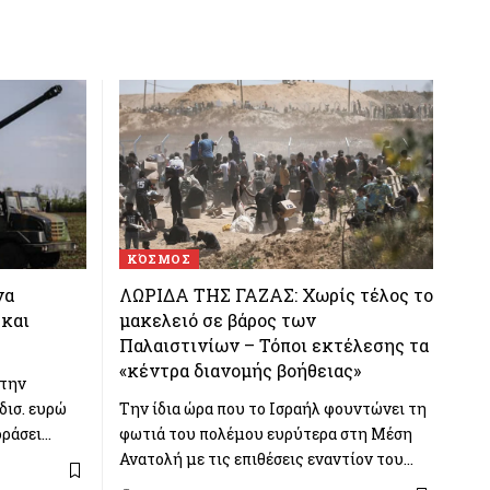
ΚΌΣΜΟΣ
να
ΛΩΡΙΔΑ ΤΗΣ ΓΑΖΑΣ: Χωρίς τέλος το
 και
μακελειό σε βάρος των
Παλαιστινίων – Τόποι εκτέλεσης τα
«κέντρα διανομής βοήθειας»
στην
δισ. ευρώ
Την ίδια ώρα που το Ισραήλ φουντώνει τη
οράσει…
φωτιά του πολέμου ευρύτερα στη Μέση
Ανατολή με τις επιθέσεις εναντίον του…