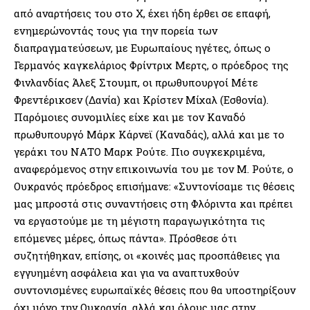
από αναρτήσεις του στο X, έχει ήδη έρθει σε επαφή,
ενημερώνοντάς τους για την πορεία των
διαπραγματεύσεων, με Ευρωπαίους ηγέτες, όπως ο
Γερμανός καγκελάριος Φρίντριχ Μερτς, ο πρόεδρος της
Φινλανδίας Άλεξ Στουμπ, οι πρωθυπουργοί Μέτε
Φρεντέρικσεν (Δανία) και Κρίστεν Μίχαλ (Εσθονία).
Παρόμοιες συνομιλίες είχε και με τον Καναδό
πρωθυπουργό Μάρκ Κάρνεϊ (Καναδάς), αλλά και με το
γεράκι του ΝΑΤΟ Μαρκ Ρούτε. Πιο συγκεκριμένα,
αναφερόμενος στην επικοινωνία του με τον Μ. Ρούτε, ο
Ουκρανός πρόεδρος επισήμανε: «Συντονίσαμε τις θέσεις
μας μπροστά στις συναντήσεις στη Φλόριντα και πρέπει
να εργαστούμε με τη μέγιστη παραγωγικότητα τις
επόμενες μέρες, όπως πάντα». Πρόσθεσε ότι
συζητήθηκαν, επίσης, οι «κοινές μας προσπάθειες για
εγγυημένη ασφάλεια και για να αναπτυχθούν
συντονισμένες ευρωπαϊκές θέσεις που θα υποστηρίξουν
όχι μόνο την Ουκρανία, αλλά και όλους μας στην