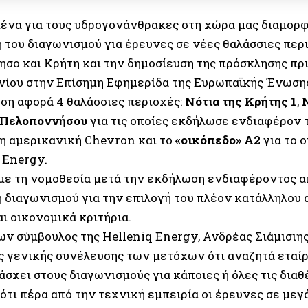
ένα για τους υδρογονάνθρακες στη χώρα μας διαμορ
 του διαγωνισμού για έρευνες σε νέες θαλάσσιες περ
σο και Κρήτη και την δημοσίευση της πρόσκλησης πρι
ουνίου στην Επίσημη Εφημερίδα της Ευρωπαϊκής Ένωση
ση αφορά 4 θαλάσσιες περιοχές:
Νότια της Κρήτης 1
,
 Πελοποννήσου
για τις οποίες εκδήλωσε ενδιαφέρον
 η αμερικανική Chevron και το
«οικόπεδο» Α2
για το 
 Energy.
ε τη νομοθεσία μετά την εκδήλωση ενδιαφέροντος α
 διαγωνισμού για την επιλογή του πλέον κατάλληλου 
ι οικονομικά κριτήρια.
ων σύμβουλος της Helleniq Energy, Ανδρέας Σιάμισιης
ης γενικής συνέλευσης των μετόχων ότι αναζητά εταί
σχει στους διαγωνισμούς για κάποιες ή όλες τις διαθ
τι πέρα από την τεχνική εμπειρία οι έρευνες σε μεγά