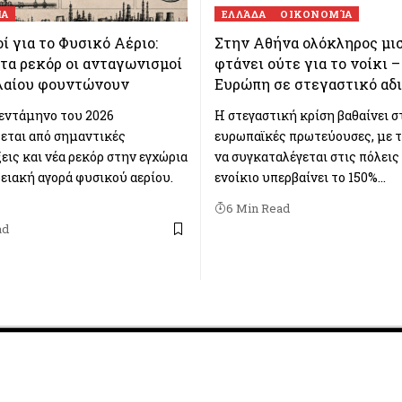
ΊΑ
ΕΛΛΆΔΑ
ΟΙΚΟΝΟΜΊΑ
ί για το Φυσικό Αέριο:
Στην Αθήνα ολόκληρος μι
τα ρεκόρ οι ανταγωνισμοί
φτάνει ούτε για το νοίκι –
λαίου φουντώνουν
Ευρώπη σε στεγαστικό αδ
εντάμηνο του 2026
Η στεγαστική κρίση βαθαίνει σ
εται από σημαντικές
ευρωπαϊκές πρωτεύουσες, με 
εις και νέα ρεκόρ στην εγχώρια
να συγκαταλέγεται στις πόλεις
ειακή αγορά φυσικού αερίου.
ενοίκιο υπερβαίνει το 150%…
6 Min Read
ad