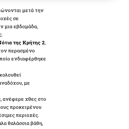
φώνονται μετά την
ιοχές σε
ν μια εβδομάδα,
ς.
Νότια της Κρήτης 2
,
 τον περασμένο
οποίο ενδιαφέρθηκε
κολουθεί
αναδόχου, με
, ανέφερε χθες στο
ρους προκειμένου
έσιμες περιοχές.
λα θαλάσσια βάθη,