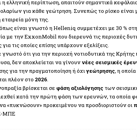
ι η ελληνική περίπτωση, απαιτούν σημαντικά κεφάλαια
δολαρίων για κάθε γεώτρηση. Συνεπώς το ρίσκο είναι 
 εταιρεία μόνη της.
 όπως είναι γνωστό η Helleniq συμμετέχει με 30 % στ
ία με την ExxonMobil που διερευνά τις περιοχές δυτι
 για τις οποίες επίσης υπάρχουν εξελίξεις.
 γνωστό ότι για την περιοχή νοτιοδυτικά της Κρήτης 
υσα, δεν αποκλείεται να γίνουν
νέες σεισμικές έρευ
σης για την πραγματοποίηση ή όχι
γεώτρησης
, η οποί
ται πλέον στο
2026
.
νοπραξία βρίσκεται σε
φάση αξιολόγησης
των σεισμικ
λεχθεί κατά την πρώτη φάση των ερευνών, τα οποία φα
 να «πυκνώσουν» προκειμένου να προσδιοριστούν οι
π
-ΜΠΕ