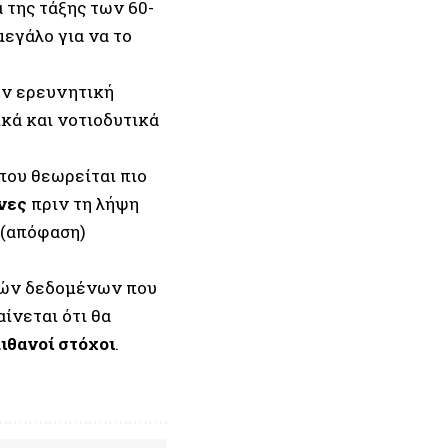
 της τάξης των 60-
μεγάλο για να το
ην ερευνητική
κά και νοτιοδυτικά
που θεωρείται πιο
νες
πριν τη λήψη
α (απόφαση)
ών δεδομένων που
ίνεται ότι θα
ιθανοί στόχοι
.