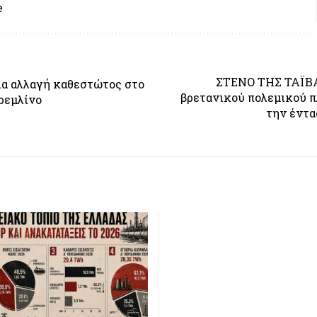
e
ΣΤΕΝΟ ΤΗΣ ΤΑΪΒΑ
α αλλαγή καθεστώτος στο
βρετανικού πολεμικού π
Κρεμλίνο
την έντα