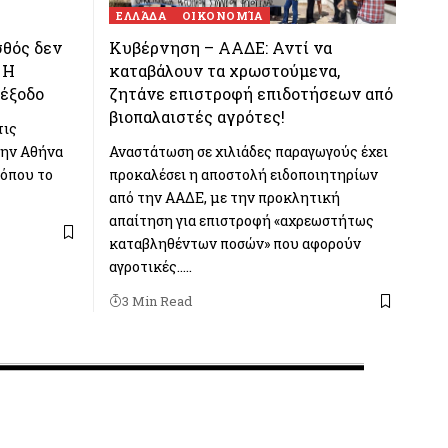
ΕΛΛΆΔΑ
ΟΙΚΟΝΟΜΊΑ
σθός δεν
Κυβέρνηση – ΑΑΔΕ: Αντί να
 Η
καταβάλουν τα χρωστούμενα,
ιέξοδο
ζητάνε επιστροφή επιδοτήσεων από
βιοπαλαιστές αγρότες!
τις
την Αθήνα
Αναστάτωση σε χιλιάδες παραγωγούς έχει
 όπου το
προκαλέσει η αποστολή ειδοποιητηρίων
από την ΑΑΔΕ, με την προκλητική
απαίτηση για επιστροφή «αχρεωστήτως
καταβληθέντων ποσών» που αφορούν
αγροτικές..…
3 Min Read