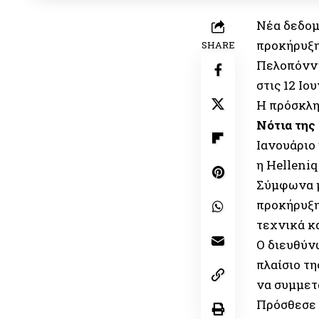
Νέα δεδομ
προκήρυξη
SHARE
Πελοπόννη
στις 12 Ι
Η πρόσκλη
Νότια της
Ιανουάριο
η Helleniq
Σύμφωνα μ
προκήρυξη
τεχνικά κα
Ο διευθύν
πλαίσιο τ
να συμμετά
Πρόσθεσε ό