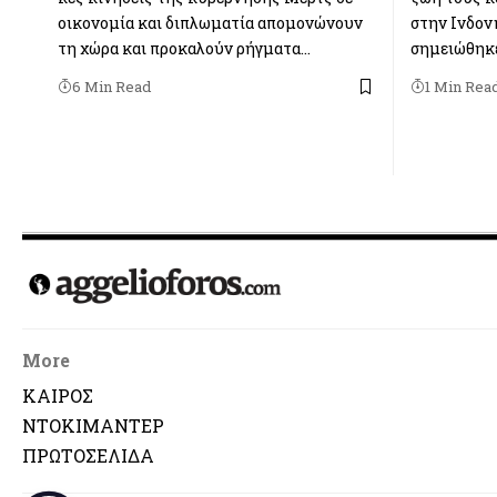
οικο­νο­μία και διπλω­μα­τία απο­μο­νώ­νουν
στην Ινδον
τη χώρα και προ­κα­λούν ρήγ­ματα…
σημειώθηκε
6 Min Read
1 Min Rea
More
ΚΑΙΡΟΣ
ΝΤΟΚΙΜΑΝΤΕΡ
ΠΡΩΤΟΣΕΛΙΔΑ