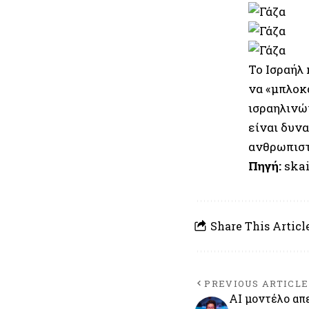
Το Ισραήλ
να «μπλοκά
ισραηλινώ
είναι δυν
ανθρωπιστι
Πηγή:
skai
Share This Articl
PREVIOUS ARTICLE
AI μοντέλο απ