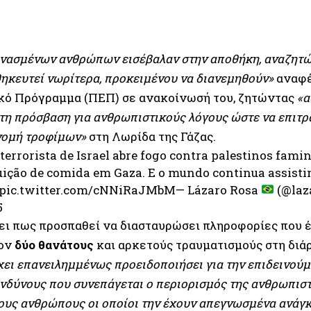
ινασμένων ανθρώπων εισέβαλαν στην αποθήκη, αναζητώ
ηκευτεί νωρίτερα, προκειμένου να διανεμηθούν»
αναφέ
ικό Πρόγραμμα (ΠΕΠ) σε ανακοίνωσή του, ζητώντας
«α
η πρόσβαση για ανθρωπιστικούς λόγους ώστε να επιτρα
νομή τροφίμων»
στη Λωρίδα της Γάζας.
terrorista de Israel abre fogo contra palestinos fami
uição de comida em Gaza. E o mundo continua assist
pic.twitter.com/cNNiRaJMbM
— Lázaro Rosa
(@laz
5
ει πως προσπαθεί να διασταυρώσει πληροφορίες που έ
τον
δύο θανάτους
και αρκετούς τραυματισμούς στη διάρ
ει επανειλημμένως προειδοποιήσει για την επιδεινούμ
ινδύνους που συνεπάγεται ο περιορισμός της ανθρωπισ
ους ανθρώπους οι οποίοι την έχουν απεγνωσμένα ανάγκ