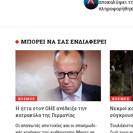
αποκαλύψει τη
πληροφορήθηκε
ΜΠΟΡΕΙ ΝΑ ΣΑΣ ΕΝΔΙΑΦΕΡΕΙ
ΚΌΣΜΟΣ
ΚΌΣΜΟΣ
Η ήττα στον ΟΗΕ ανέδειξε την
Νεκροί κα
κατρα­κύλα της Γερ­μα­νίας
σύγκρουσ
Οι απα­νω­τές απο­τυ­χίες και οι σπα­σμω­δι­
Τουλάχιστο
κές κινήσεις της κυβέρ­νη­σης Μερτς σε
ζωή τους κ