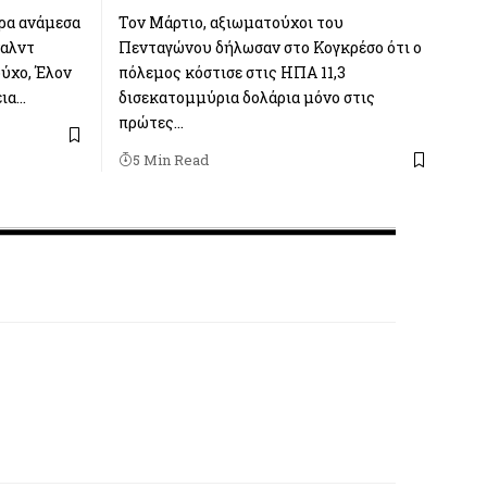
τρα ανάμεσα
Τον Μάρτιο, αξιωματούχοι του
ναλντ
Πενταγώνου δήλωσαν στο Κογκρέσο ότι ο
ύχο, Έλον
πόλεμος κόστισε στις ΗΠΑ 11,3
εια…
δισεκατομμύρια δολάρια μόνο στις
πρώτες…
5 Min Read