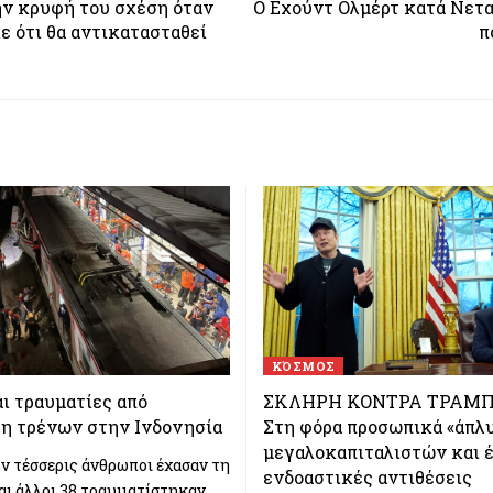
ν κρυφή του σχέση όταν
Ο Εχούντ Ολμέρτ κατά Νετα
 ότι θα αντικατασταθεί
π
ΚΌΣΜΟΣ
ι τραυματίες από
ΣΚΛΗΡΗ ΚΟΝΤΡΑ ΤΡΑΜΠ
η τρένων στην Ινδονησία
Στη φόρα προσωπικά «άπλ
μεγαλοκαπιταλιστών και 
ν τέσσερις άνθρωποι έχασαν τη
ενδοαστικές αντιθέσεις
αι άλλοι 38 τραυματίστηκαν