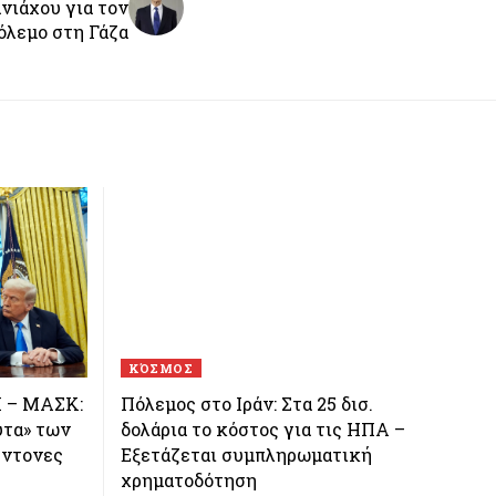
νιάχου για τον
όλεμο στη Γάζα
ΚΌΣΜΟΣ
 – ΜΑΣΚ:
Πόλεμος στο Ιράν: Στα 25 δισ.
υτα» των
δολάρια το κόστος για τις ΗΠΑ –
έντονες
Εξετάζεται συμπληρωματική
χρηματοδότηση