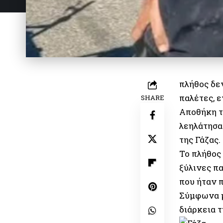
πλήθος δε
παλέτες, 
SHARE
Αποθήκη 
λεηλάτησα
της Γάζας
.
Το πλήθος
ξύλινες π
που ήταν 
Σύμφωνα μ
διάρκεια τ