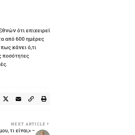
 Εθνών
ότι επιχειρεί
τα από 600 ημέρες
πως κάνει ό,τι
ς ποσότητες
ές.
NEXT ARTICLE
υ, τι είναι;» –