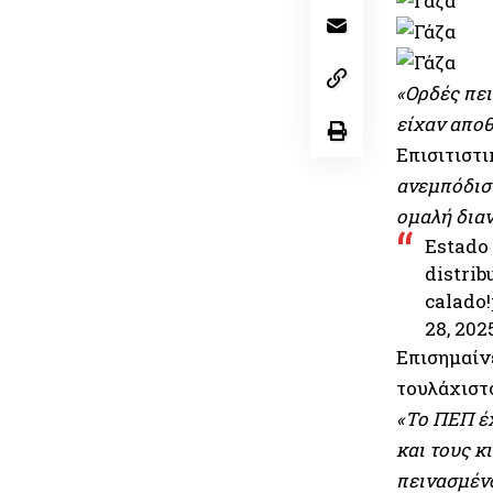
«Ορδές πε
είχαν αποθ
Επισιτιστ
ανεμπόδιστ
ομαλή δια
Estado 
distrib
calado!
28, 202
Επισημαίν
τουλάχισ
«Το ΠΕΠ έχ
και τους κ
πεινασμέν