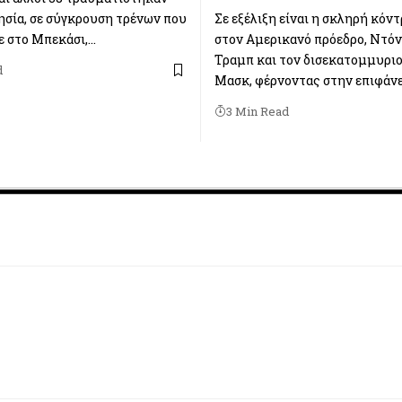
ησία, σε σύγκρουση τρένων που
Σε εξέλιξη είναι η σκληρή κόν
 στο Μπεκάσι,…
στον Αμερικανό πρόεδρο, Ντό
Τραμπ και τον δισεκατομμυριο
d
Μασκ, φέρνοντας στην επιφάν
3 Min Read