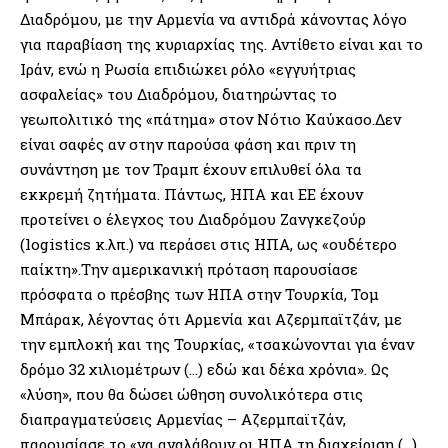
Διαδρόμου, με την Αρμενία να αντιδρά κάνοντας λόγο
για παραβίαση της κυριαρχίας της. Αντίθετο είναι και το
Ιράν, ενώ η Ρωσία επιδιώκει ρόλο «εγγυήτριας
ασφαλείας» του Διαδρόμου, διατηρώντας το
γεωπολιτικό της «πάτημα» στον Νότιο Καύκασο.Δεν
είναι σαφές αν στην παρούσα φάση και πριν τη
συνάντηση με τον Τραμπ έχουν επιλυθεί όλα τα
εκκρεμή ζητήματα. Πάντως, ΗΠΑ και ΕΕ έχουν
προτείνει ο έλεγχος του Διαδρόμου Ζανγκεζούρ
(logistics κ.λπ.) να περάσει στις ΗΠΑ, ως «ουδέτερο
παίκτη».Την αμερικανική πρόταση παρουσίασε
πρόσφατα ο πρέσβης των ΗΠΑ στην Τουρκία, Τομ
Μπάρακ, λέγοντας ότι Αρμενία και Αζερμπαϊτζάν, με
την εμπλοκή και της Τουρκίας, «τσακώνονται για έναν
δρόμο 32 χιλιομέτρων (…) εδώ και δέκα χρόνια». Ως
«λύση», που θα δώσει ώθηση συνολικότερα στις
διαπραγματεύσεις Αρμενίας – Αζερμπαϊτζάν,
παρουσίασε το «να αναλάβουν οι ΗΠΑ τη διαχείριση (…)