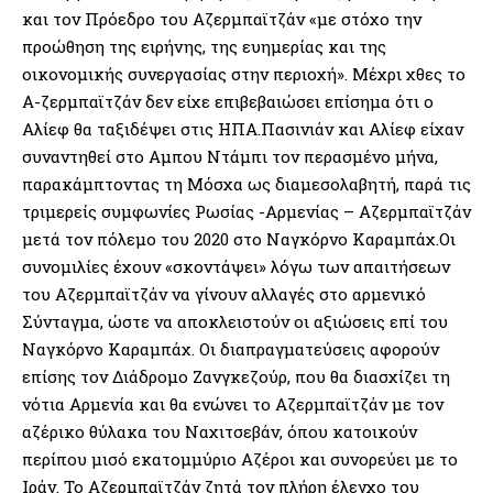
και τον Πρόεδρο του Αζερμπαϊτζάν «με στόχο την
προώθηση της ειρήνης, της ευημερίας και της
οικονομικής συνεργασίας στην περιοχή». Μέχρι χθες το
Α-ζερμπαϊτζάν δεν είχε επιβεβαιώσει επίσημα ότι ο
Αλίεφ θα ταξιδέψει στις ΗΠΑ.Πασινιάν και Αλίεφ είχαν
συναντηθεί στο Αμπου Ντάμπι τον περασμένο μήνα,
παρακάμπτοντας τη Μόσχα ως διαμεσολαβητή, παρά τις
τριμερείς συμφωνίες Ρωσίας -Αρμενίας – Αζερμπαϊτζάν
μετά τον πόλεμο του 2020 στο Ναγκόρνο Καραμπάχ.Οι
συνομιλίες έχουν «σκοντάψει» λόγω των απαιτήσεων
του Αζερμπαϊτζάν να γίνουν αλλαγές στο αρμενικό
Σύνταγμα, ώστε να αποκλειστούν οι αξιώσεις επί του
Ναγκόρνο Καραμπάχ. Οι διαπραγματεύσεις αφορούν
επίσης τον Διάδρομο Ζανγκεζούρ, που θα διασχίζει τη
νότια Αρμενία και θα ενώνει το Αζερμπαϊτζάν με τον
αζέρικο θύλακα του Ναχιτσεβάν, όπου κατοικούν
περίπου μισό εκατομμύριο Αζέροι και συνορεύει με το
Ιράν. Το Αζερμπαϊτζάν ζητά τον πλήρη έλεγχο του