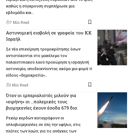
καθώς η σύγκρουση συμπλήρωσε μια
εβδομάδα και…
7 Min Read
Αστυνομική εισβολή σε γραφεία του ΚΚ
Ισραήλ
Σε νέα επιχείρηση τρομοκράτησης όσων
αντιστέκονται στο μακέλεμα του
παλαιστινιακού λαού προχώρησε η ισραηλινή
αστυνομία, αποδεικνύοντας ακόμα μια φορά τί
είδους «δημοκρατία»…
1 Min Read
Όταν οι ιμπεριαλιστές μιλούν για
«ειρήνη» οι …πολεμικές τους
βιομηχανίες έχουν έσοδα 679 δισ.
Ρεκόρ κερδών καταγράφουν οι
οπλοβιομηχανίες σε όλη την υφήλιο, στις
πλάτες των λαών, για τις ανάγκες των