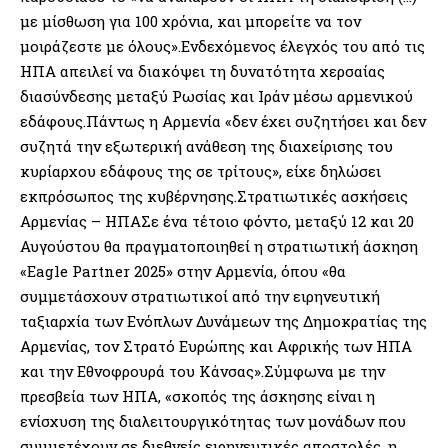
με μίσθωση για 100 χρόνια, και μπορείτε να τον
μοιράζεστε με όλους».Ενδεχόμενος έλεγχός του από τις
ΗΠΑ απειλεί να διακόψει τη δυνατότητα χερσαίας
διασύνδεσης μεταξύ Ρωσίας και Ιράν μέσω αρμενικού
εδάφους.Πάντως η Αρμενία «δεν έχει συζητήσει και δεν
συζητά την εξωτερική ανάθεση της διαχείρισης του
κυρίαρχου εδάφους της σε τρίτους», είχε δηλώσει
εκπρόσωπος της κυβέρνησης.Στρατιωτικές ασκήσεις
Αρμενίας – ΗΠΑΣε ένα τέτοιο φόντο, μεταξύ 12 και 20
Αυγούστου θα πραγματοποιηθεί η στρατιωτική άσκηση
«Eagle Partner 2025» στην Αρμενία, όπου «θα
συμμετάσχουν στρατιωτικοί από την ειρηνευτική
ταξιαρχία των Ενόπλων Δυνάμεων της Δημοκρατίας της
Αρμενίας, τον Στρατό Ευρώπης και Αφρικής των ΗΠΑ
και την Εθνοφρουρά του Κάνσας».Σύμφωνα με την
πρεσβεία των ΗΠΑ, «σκοπός της άσκησης είναι η
ενίσχυση της διαλειτουργικότητας των μονάδων που
συμμετέχουν σε διεθνείς ειρηνευτικές αποστολές, η