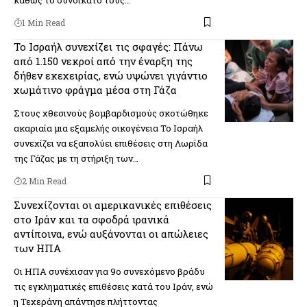
1 Min Read
Το Ισραήλ συνεχίζει τις σφαγές: Πάνω
από 1.150 νεκροί από την έναρξη της
δήθεν εκεχειρίας, ενώ υψώνει γιγάντιο
χωμάτινο φράγμα μέσα στη Γάζα
Στους χθεσινούς βομβαρδισμούς σκοτώθηκε
ακαριαία μια εξαμελής οικογένεια Το Ισραήλ
συνεχίζει να εξαπολύει επιθέσεις στη Λωρίδα
της Γάζας με τη στήριξη των…
2 Min Read
Συνεχίζονται οι αμερικανικές επιθέσεις
στο Ιράν και τα σφοδρά ιρανικά
αντίποινα, ενώ αυξάνονται οι απώλειες
των ΗΠΑ
Οι ΗΠΑ συνέχισαν για 9ο συνεχόμενο βράδυ
τις εγκληματικές επιθέσεις κατά του Ιράν, ενώ
η Τεχεράνη απάντησε πλήττοντας