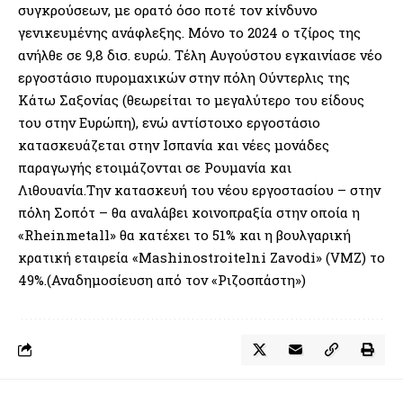
συγκρούσεων, με ορατό όσο ποτέ τον κίνδυνο
γενικευμένης ανάφλεξης. Μόνο το 2024 ο τζίρος της
ανήλθε σε 9,8 δισ. ευρώ. Τέλη Αυγούστου εγκαινίασε νέο
εργοστάσιο πυρομαχικών στην πόλη Ούντερλις της
Κάτω Σαξονίας (θεωρείται το μεγαλύτερο του είδους
του στην Ευρώπη), ενώ αντίστοιχο εργοστάσιο
κατασκευάζεται στην Ισπανία και νέες μονάδες
παραγωγής ετοιμάζονται σε Ρουμανία και
Λιθουανία.Την κατασκευή του νέου εργοστασίου – στην
πόλη Σοπότ – θα αναλάβει κοινοπραξία στην οποία η
«Rheinmetall» θα κατέχει το 51% και η βουλγαρική
κρατική εταιρεία «Mashinostroitelni Zavodi» (VMZ) το
49%.(Αναδημοσίευση από τον «Ριζοσπάστη»)