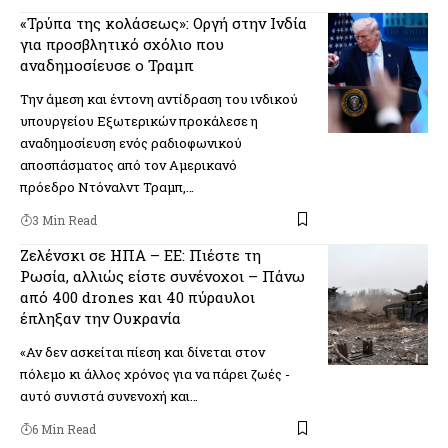
«Τρύπα της κολάσεως»: Οργή στην Ινδία
για προσβλητικό σχόλιο που
αναδημοσίευσε ο Τραμπ
Την άμεση και έντονη αντίδραση του ινδικού
υπουργείου Εξωτερικών προκάλεσε η
αναδημοσίευση ενός ραδιοφωνικού
αποσπάσματος από τον Αμερικανό
πρόεδρο Ντόναλντ Τραμπ,…
3 Min Read
Ζελένσκι σε ΗΠΑ – ΕΕ: Πιέστε τη
Ρωσία, αλλιώς είστε συνένοχοι – Πάνω
από 400 drones και 40 πύραυλοι
έπληξαν την Ουκρανία
«Αν δεν ασκείται πίεση και δίνεται στον
πόλεμο κι άλλος χρόνος για να πάρει ζωές -
αυτό συνιστά συνενοχή και…
6 Min Read