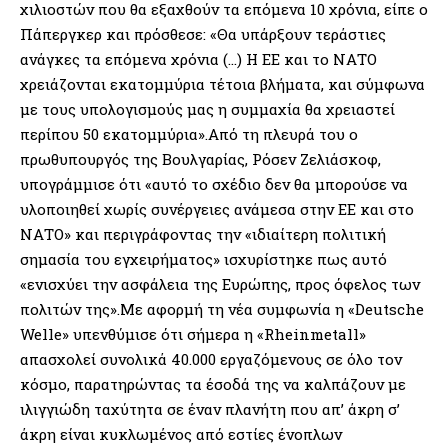
χιλιοστών που θα εξαχθούν τα επόμενα 10 χρόνια, είπε ο
Πάπεργκερ και πρόσθεσε: «Θα υπάρξουν τεράστιες
ανάγκες τα επόμενα χρόνια (…) Η ΕΕ και το ΝΑΤΟ
χρειάζονται εκατομμύρια τέτοια βλήματα, και σύμφωνα
με τους υπολογισμούς μας η συμμαχία θα χρειαστεί
περίπου 50 εκατομμύρια».Από τη πλευρά του ο
πρωθυπουργός της Βουλγαρίας, Ρόσεν Ζελιάσκοφ,
υπογράμμισε ότι «αυτό το σχέδιο δεν θα μπορούσε να
υλοποιηθεί χωρίς συνέργειες ανάμεσα στην ΕΕ και στο
ΝΑΤΟ» και περιγράφοντας την «ιδιαίτερη πολιτική
σημασία του εγχειρήματος» ισχυρίστηκε πως αυτό
«ενισχύει την ασφάλεια της Ευρώπης, προς όφελος των
πολιτών της».Με αφορμή τη νέα συμφωνία η «Deutsche
Welle» υπενθύμισε ότι σήμερα η «Rheinmetall»
απασχολεί συνολικά 40.000 εργαζόμενους σε όλο τον
κόσμο, παρατηρώντας τα έσοδά της να καλπάζουν με
ιλιγγιώδη ταχύτητα σε έναν πλανήτη που απ’ άκρη σ’
άκρη είναι κυκλωμένος από εστίες ένοπλων