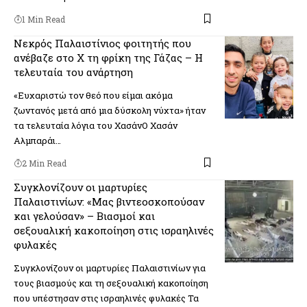
1 Min Read
Νεκρός Παλαιστίνιος φοιτητής που
ανέβαζε στο Χ τη φρίκη της Γάζας – Η
τελευταία του ανάρτηση
«Ευχαριστώ τον θεό που είμαι ακόμα
ζωντανός μετά από μια δύσκολη νύχτα» ήταν
τα τελευταία λόγια του ΧασάνΟ Χασάν
Αλμπαράι…
2 Min Read
Συγκλονίζουν οι μαρτυρίες
Παλαιστινίων: «Μας βιντεοσκοπούσαν
και γελούσαν» – Βιασμοί και
σεξουαλική κακοποίηση στις ισραηλινές
φυλακές
Συγκλονίζουν οι μαρτυρίες Παλαιστινίων για
τους βιασμούς και τη σεξουαλική κακοποίηση
που υπέστησαν στις ισραηλινές φυλακές Τα