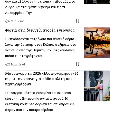
δεν καταβάλλουν την επόμενη εβδομάδα το
Δώρο Χριστουγέννων μέχρι και τις 21
Δεκεμβρίου. Την…
6 Min Read
Φωτιά στις διεθνείς αγορές ενέργειας
Εκτινάσσονται πετρέλαιο και φυσικό αέριο
λόγω της έντασης στον Κόλπο. Αυξήσεις στα
καύσιμα από την Πέμπτη. Ισχυρές ανοδικές
πιέσεις καταγράφονται…
2 Min Read
Mαυραγορίτες 2026 «Εξοικονόμησαν»14
ευρώ τον χρόνο για κάθε πολίτη και
πανηγυρίζουν
Η πραγματικότητα γκρεμίζει το «success
story» της Επιτροπής Ανταγωνισμού. Η
ελληνική κοινωνία σαρώνεται απ’ άκρου εις
άκρον από την αισχροκέρδεια…