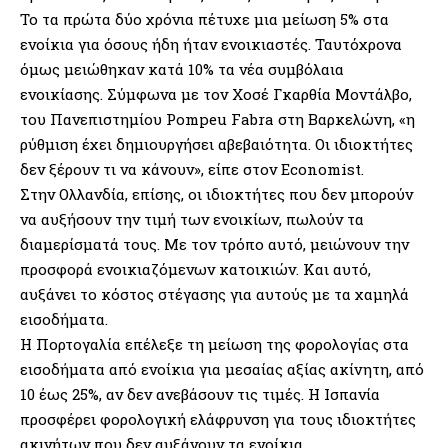
Το τα πρώτα δύο χρόνια πέτυχε μια μείωση 5% στα
ενοίκια για όσους ήδη ήταν ενοικιαστές. Ταυτόχρονα
όμως μειώθηκαν κατά 10% τα νέα συμβόλαια
ενοικίασης. Σύμφωνα με τον Χοσέ Γκαρθία Μοντάλβο,
του Πανεπιστημίου Pompeu Fabra στη Βαρκελώνη, «η
ρύθμιση έχει δημιουργήσει αβεβαιότητα. Οι ιδιοκτήτες
δεν ξέρουν τι να κάνουν», είπε στον Economist.
Στην Ολλανδία, επίσης, οι ιδιοκτήτες που δεν μπορούν
να αυξήσουν την τιμή των ενοικίων, πωλούν τα
διαμερίσματά τους. Με τον τρόπο αυτό, μειώνουν την
προσφορά ενοικιαζόμενων κατοικιών. Και αυτό,
αυξάνει το κόστος στέγασης για αυτούς με τα χαμηλά
εισοδήματα.
Η Πορτογαλία επέλεξε τη μείωση της φορολογίας στα
εισοδήματα από ενοίκια για μεσαίας αξίας ακίνητη, από
10 έως 25%, αν δεν ανεβάσουν τις τιμές. Η Ισπανία
προσφέρει φορολογική ελάφρυνση για τους ιδιοκτήτες
ακινήτων που δεν αυξάνουν τα ενοίκια.