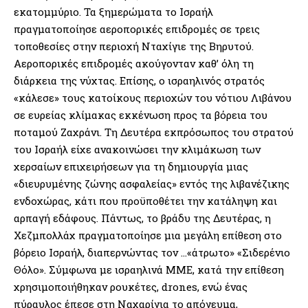
εκατομμύριο. Τα ξημερώματα το Ισραήλ
πραγματοποίησε αεροπορικές επιδρομές σε τρεις
τοποθεσίες στην περιοχή Νταχίγιε της Βηρυτού.
Αεροπορικές επιδρομές ακούγονταν καθ’ όλη τη
διάρκεια της νύχτας. Επίσης, ο ισραηλινός στρατός
«κάλεσε» τους κατοίκους περιοχών του νότιου Λιβάνου
σε ευρείας κλίμακας εκκένωση προς τα βόρεια του
ποταμού Ζαχράνι. Τη Δευτέρα εκπρόσωπος του στρατού
του Ισραήλ είχε ανακοινώσει την κλιμάκωση των
χερσαίων επιχειρήσεων για τη δημιουργία μιας
«διευρυμένης ζώνης ασφαλείας» εντός της λιβανέζικης
ενδοχώρας, κάτι που προϋποθέτει την κατάληψη και
αρπαγή εδάφους. Πάντως, το βράδυ της Δευτέρας, η
Χεζμπολλάχ πραγματοποίησε μια μεγάλη επίθεση στο
βόρειο Ισραήλ, διαπερνώντας τον …«άτρωτο» «Σιδερένιο
Θόλο». Σύμφωνα με ισραηλινά ΜΜΕ, κατά την επίθεση
χρησιμοποιήθηκαν ρουκέτες, drones, ενώ ένας
πύραυλος έπεσε στη Ναχαρίγια το απόγευμα,