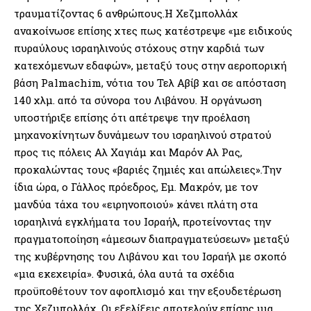
τραυματίζοντας 6 ανθρώπους.Η Χεζμπολλάχ
ανακοίνωσε επίσης χτες πως κατέστρεψε «με ειδικούς
πυραύλους ισραηλινούς στόχους στην καρδιά των
κατεχόμενων εδαφών», μεταξύ τους στην αεροπορική
βάση Palmachim, νότια του Τελ Αβίβ και σε απόσταση
140 χλμ. από τα σύνορα του Λιβάνου. Η οργάνωση
υποστήριξε επίσης ότι απέτρεψε την προέλαση
μηχανοκίνητων δυνάμεων του ισραηλινού στρατού
προς τις πόλεις Αλ Χαγιάμ και Μαρόν Αλ Ρας,
προκαλώντας τους «βαριές ζημιές και απώλειες».Την
ίδια ώρα, ο Γάλλος πρόεδρος, Εμ. Μακρόν, με τον
μανδύα τάχα του «ειρηνοποιού» κάνει πλάτη στα
ισραηλινά εγκλήματα του Ισραήλ, προτείνοντας την
πραγματοποίηση «άμεσων διαπραγματεύσεων» μεταξύ
της κυβέρνησης του Λιβάνου και του Ισραήλ με σκοπό
«μια εκεχειρία». Φυσικά, όλα αυτά τα σχέδια
προϋποθέτουν τον αφοπλισμό και την εξουδετέρωση
της Χεζμπολλάχ. Οι εξελίξεις αποτελούν επίσης μια