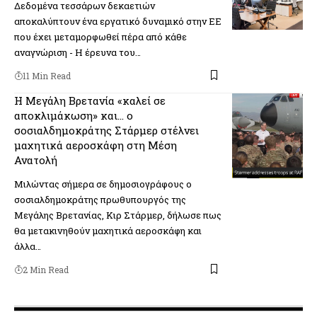
Δεδομένα τεσσάρων δεκαετιών
αποκαλύπτουν ένα εργατικό δυναμικό στην ΕΕ
που έχει μεταμορφωθεί πέρα από κάθε
αναγνώριση - Η έρευνα του…
11 Min Read
Η Μεγάλη Βρετανία «καλεί σε
αποκλιμάκωση» και… ο
σοσιαλδημοκράτης Στάρμερ στέλνει
μαχητικά αεροσκάφη στη Μέση
Ανατολή
Μιλώντας σήμερα σε δημοσιογράφους ο
σοσιαλδημοκράτης πρωθυπουργός της
Μεγάλης Βρετανίας, Κιρ Στάρμερ, δήλωσε πως
θα μετακινηθούν μαχητικά αεροσκάφη και
άλλα…
2 Min Read