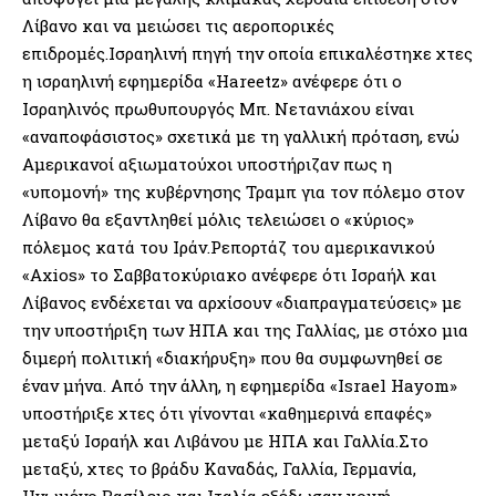
Λίβανο και να μειώσει τις αεροπορικές
επιδρομές.Ισραηλινή πηγή την οποία επικαλέστηκε χτες
η ισραηλινή εφημερίδα «Hareetz» ανέφερε ότι ο
Ισραηλινός πρωθυπουργός Μπ. Νετανιάχου είναι
«αναποφάσιστος» σχετικά με τη γαλλική πρόταση, ενώ
Αμερικανοί αξιωματούχοι υποστήριζαν πως η
«υπομονή» της κυβέρνησης Τραμπ για τον πόλεμο στον
Λίβανο θα εξαντληθεί μόλις τελειώσει ο «κύριος»
πόλεμος κατά του Ιράν.Ρεπορτάζ του αμερικανικού
«Axios» το Σαββατοκύριακο ανέφερε ότι Ισραήλ και
Λίβανος ενδέχεται να αρχίσουν «διαπραγματεύσεις» με
την υποστήριξη των ΗΠΑ και της Γαλλίας, με στόχο μια
διμερή πολιτική «διακήρυξη» που θα συμφωνηθεί σε
έναν μήνα. Από την άλλη, η εφημερίδα «Israel Hayom»
υποστήριξε χτες ότι γίνονται «καθημερινά επαφές»
μεταξύ Ισραήλ και Λιβάνου με ΗΠΑ και Γαλλία.Στο
μεταξύ, χτες το βράδυ Καναδάς, Γαλλία, Γερμανία,
Ηνωμένο Βασίλειο και Ιταλία εξέδωσαν κοινή