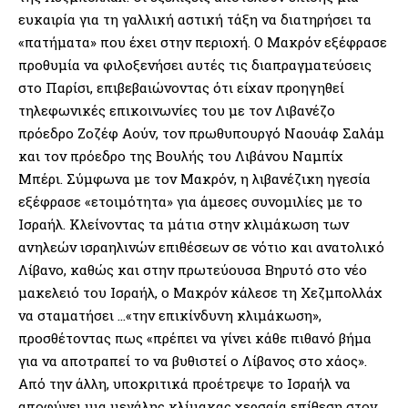
ευκαιρία για τη γαλλική αστική τάξη να διατηρήσει τα
«πατήματα» που έχει στην περιοχή. Ο Μακρόν εξέφρασε
προθυμία να φιλοξενήσει αυτές τις διαπραγματεύσεις
στο Παρίσι, επιβεβαιώνοντας ότι είχαν προηγηθεί
τηλεφωνικές επικοινωνίες του με τον Λιβανέζο
πρόεδρο Ζοζέφ Αούν, τον πρωθυπουργό Ναουάφ Σαλάμ
και τον πρόεδρο της Βουλής του Λιβάνου Ναμπίχ
Μπέρι. Σύμφωνα με τον Μακρόν, η λιβανέζικη ηγεσία
εξέφρασε «ετοιμότητα» για άμεσες συνομιλίες με το
Ισραήλ. Κλείνοντας τα μάτια στην κλιμάκωση των
ανηλεών ισραηλινών επιθέσεων σε νότιο και ανατολικό
Λίβανο, καθώς και στην πρωτεύουσα Βηρυτό στο νέο
μακελειό του Ισραήλ, ο Μακρόν κάλεσε τη Χεζμπολλάχ
να σταματήσει …«την επικίνδυνη κλιμάκωση»,
προσθέτοντας πως «πρέπει να γίνει κάθε πιθανό βήμα
για να αποτραπεί το να βυθιστεί ο Λίβανος στο χάος».
Από την άλλη, υποκριτικά προέτρεψε το Ισραήλ να
αποφύγει μια μεγάλης κλίμακας χερσαία επίθεση στον