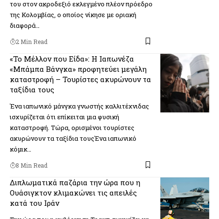
του στον ακροδεξιό εκλεγμένο πλέον πρόεδρο
της Κολομβίας, ο οποίος νίκησε με οριακή
διαφορά…
2 Min Read
«Το Μέλλον που Είδα»: Η Ιαπωνέζα
«Μπάμπα Βάνγκα» προφητεύει μεγάλη
καταστροφή – Τουρίστες ακυρώνουν τα
ταξίδια τους
Ένα ιαπωνικό μάνγκα γνωστής καλλιτέχνιδας
ισχυρίζεται ότι επίκειται μια φυσική
καταστροφή. Τώρα, ορισμένοι τουρίστες
ακυρώνουν τα ταξίδια τουςΈνα ιαπωνικό
κόμικ…
8 Min Read
Διπλωματικά παζάρια την ώρα που η
Ουάσιγκτον κλιμακώνει τις απειλές
κατά του Ιράν