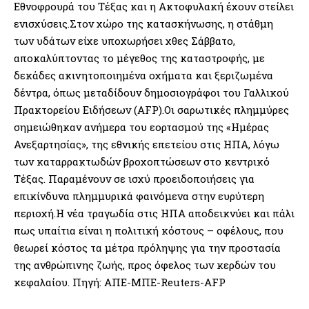
Εθνοφρουρά του Τέξας και η Ακτοφυλακή έχουν στείλει
ενισχύσεις.Στον χώρο της κατασκήνωσης, η στάθμη
των υδάτων είχε υποχωρήσει χθες Σάββατο,
αποκαλύπτοντας το μέγεθος της καταστροφής, με
δεκάδες ακινητοποιημένα οχήματα και ξεριζωμένα
δέντρα, όπως μεταδίδουν δημοσιογράφοι του Γαλλικού
Πρακτορείου Ειδήσεων (AFP).Οι σαρωτικές πλημμύρες
σημειώθηκαν ανήμερα του εορτασμού της «Ημέρας
Ανεξαρτησίας», της εθνικής επετείου στις ΗΠΑ, λόγω
των καταρρακτωδών βροχοπτώσεων στο κεντρικό
Τέξας. Παραμένουν σε ισχύ προειδοποιήσεις για
επικίνδυνα πλημμυρικά φαινόμενα στην ευρύτερη
περιοχή.Η νέα τραγωδία στις ΗΠΑ αποδεικνύει και πάλι
πως υπαίτια είναι η πολιτική κόστους – οφέλους, που
θεωρεί κόστος τα μέτρα πρόληψης για την προστασία
της ανθρώπινης ζωής, προς όφελος των κερδών του
κεφαλαίου. Πηγή: ΑΠΕ-ΜΠΕ-Reuters-AFP