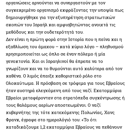
οργανώσεις αρνούνται να συνεργαστούν με τον
συγκεκριμένο οργανισμό εκφράζοντας την υποψία πως
δημιουργήθηκε για την εξυπηρέτηση στρατιωτικών
σκοπών του Ισραήλ και αμφισβητώντας ανοιχτά τις
μεθόδους και την ουδετερότητά του.
Δεν είναι η πρώτη φορά στην Ιστορία που η πείνα και η
εξαθλίωση του άμαχου – κατά κύριο λόγο – πληθυσμού
χρησιμοποιείται ως όπλο σε έναν πόλεμο ή μία
γενοκτονία. Και οι Ισραηλινοί θα έπρεπε να το
γνωρίζουν και να το θυμούνται αυτό καλύτερα από τον
καθένα. Ο λιμός έπαιξε καθοριστικό ρόλο στο
Ολοκαύτωμα. Η πρόσβαση σε τρόφιμα για τους Εβραίους
ήταν αυστηρά ελεγχόμενη από τους ναζί. Εκατομμύρια
Εβραίοι μεταφέρονταν στα στρατόπεδα συγκέντρωσης ή
τους θαλάμους αερίων αποστεωμένοι. Ο ναζί
κυβερνήτης της τότε κατεχόμενης Πολωνίας, Χανς
Φρανκ, έγραφε στο ημερολόγιό του: «Το ότι
καταδικάζουμε 1,2 εκατομμύρια Εβραίους να πεθάνουν