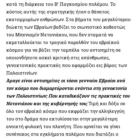
κατά τη διάρκεια του Β’ Παγκοσμίου πολέμου. Το
κόστος αυτής της στρατηγικής ήταν ο θάνατος
εκατομμυρίων ανθρώπων. Στα βήματα του μεγαλύτερου
διώκτη των Εβραίων βαδίζει το σιωνιστικό καθεστώς
του Μπενιαμίν Νετανιάχου, που δεν σταματά να
εκμεταλλεύεται το τραγικό παρελθόν του εβραϊκού
κόσμου για να βάζει την ταμπέλα του αντισημίτη σε
οποιονδήποτε ασκεί κριτική στις απάνθρωπες,
γενοκτονικές πρακτικές που εφαρμόζει εις βάρος των
Παλαιστινίων.
Άραγε είναι αντισημίτες οι τόσοι γενναίοι Εβραίοι ανά
τον κόσμο που διαμαρτύρονται ενάντια στη γενοκτονία
των Παλαιστινίων; Που καταδικάζουν τις πρακτικές του
Νετανιάχου και της κυβέρνησής του;
Τιμή και δόξα σε
όλο τον εβραϊκό κόσμο που εκφράζει την αλληλεγγύη
του στο δράμα που εκτυλίσσεται στην μεγαλύτερη
ανοιχτή φυλακή του πλανήτη. Που αρνείται να γίνει
συνένοχος στα εγκλήματα πολέμου που διατάζει ο