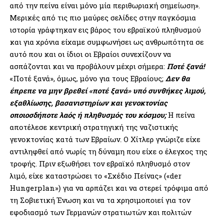
από την πείνα είναι μόνο μία περιθωριακή σημείωση».
Μερικές από τις πιο μαύρες σελίδες στην παγκόσμια
ιστορία γράφτηκαν εις βάρος του εβραϊκού πληθυσμού
και για χρόνια είχαμε συμφωνήσει ως ανθρωπότητα σε
αυτό που και οι ίδιοι οι Εβραίοι συνεχίζουν να
ασπάζονται και να προβάλουν μέχρι σήμερα:
Ποτέ ξανά!
«Ποτέ ξανά», όμως, μόνο για τους Εβραίους;
Δεν θα
έπρεπε να μην βρεθεί «ποτέ ξανά» υπό συνθήκες λιμού,
εξαθλίωσης, βασανιστηρίων και γενοκτονίας
οποιοσδήποτε λαός ή πληθυσμός του κόσμου;
Η πείνα
αποτέλεσε κεντρική στρατηγική της ναζιστικής
γενοκτονίας κατά των Εβραίων. Ο Χίτλερ γνώριζε είχε
αντιληφθεί από νωρίς τη δύναμη που είχε ο έλεγχος της
τροφής. Πριν εξωθήσει τον εβραϊκό πληθυσμό στον
λιμό, είχε καταστρώσει το «Σχέδιο Πείνας» («der
Hungerplan») για να αρπάζει και να στερεί τρόφιμα από
τη Σοβιετική Ένωση και να τα χρησιμοποιεί για τον
εφοδιασμό των Γερμανών στρατιωτών και πολιτών