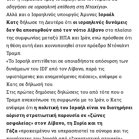
οδηγήσει σε ισραηλινή επίθεση στη Νταχίγια
».
Αλλά και ο Ισραηλινός υπουργός Άμυνας
Ισραέλ
Κατς
δήλωσε τη Δευτέρα ότι
οι ισραηλινές δυνάμεις
δεν θα αποσυρθούν από τον νότιο Λίβανο
στο πλαίσιο
της συμφωνίας μεταξύ ΗΠΑ και Ιράν, ενώ πρόσθεσε ότι
η θέση αυτή έχει κοινοποιηθεί στον πρόεδρο Ντόναλντ
Τραμπ.
«Το Ισραήλ αντιτίθεται σε οποιαδήποτε απόσυρση των
δυνάμεων του IDF από τον Λίβανο, παρά τις
υφιστάμενες και αναμενόμενες πιέσεις», ανέφερε ο
Κατς σε δήλωσή του.
Στις πρώτες δημόσιες δηλώσεις του από τότε που ο
Τραμπ ανακοίνωσε τη συμφωνία με το Ιράν, ο Κατς
ανέφερε ότι
η πολιτική του Ισραήλ είναι να διατηρήσει
αόριστη στρατιωτική παρουσία σε «ζώνες
ασφαλείας» στον Λίβανο, τη Συρία και τη
Γάζα
«προκειμένου να υπερασπιστεί τα σύνορα και τις
κοινότητες του Ισραήλ από τζιχαντιστικά στοιχεία».