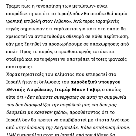
Τραμπ πως η «ενοποίηση των μετώπων» είναι
απαράδεκτη και ότι το Ισραήλ «δεν θα αποδεχθεί καμία
ιρανική επιβολή στον Λίβανο». Ανώτερες ισραηλινές
πηγές σημείωσαν ότι «πρόκειται για κάτι στο οποίο θα
χρειαστεί να αντισταθούμε σθεναρά σε κάθε περίπτωση,
εάν μας ζητηθεί να προχωρήσουμε σε αποχωρήσεις από
εκεί». Προς το παρόν, ο πρωθυπουργός «στέκεται
σταθερά και καταφέρνει να αποτρέπει τέτοιες ιρανικές
απαιτήσεις».
Χαρακτηριστικές του κλίματος που επικρατεί στο
Ισραήλ ήταν οι δηλώσεις του
ακροδεξιού υπουργού
Εθνικής Ασφάλειας, Ιταμάρ Μπεν Γκβιρ
, ο οποίος
είπε ότι «
δεν είμαστε συνεργάτες σε αυτή τη συμφωνία
που δεν διασφαλίζει την ασφάλειά μας και δεν μας
δεσμεύει με κανέναν τρόπο
», προσθέτοντας ότι το
Ισραήλ δεν θα πρέπει να συμβιβαστεί με τίποτα λιγότερο
από «
την διάλυση της Χεζμπολάχ. Κάθε εκτόξευση drone,
UAV ή πυραύλου προς το Ισραήλ από τον Λίβανο θα