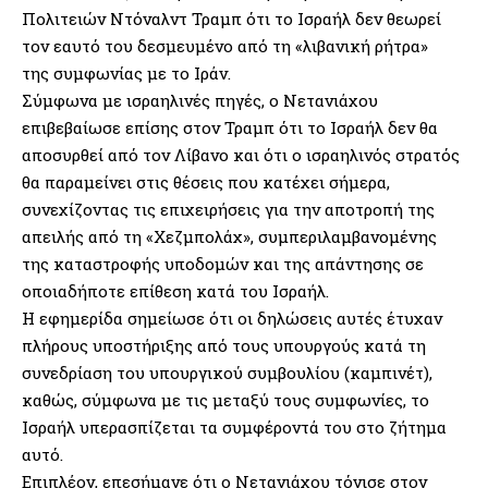
Πολιτειών Ντόναλντ Τραμπ ότι το Ισραήλ δεν θεωρεί
τον εαυτό του δεσμευμένο από τη «λιβανική ρήτρα»
της συμφωνίας με το Ιράν.
Σύμφωνα με ισραηλινές πηγές, ο Νετανιάχου
επιβεβαίωσε επίσης στον Τραμπ ότι το Ισραήλ δεν θα
αποσυρθεί από τον Λίβανο και ότι ο ισραηλινός στρατός
θα παραμείνει στις θέσεις που κατέχει σήμερα,
συνεχίζοντας τις επιχειρήσεις για την αποτροπή της
απειλής από τη «Χεζμπολάχ», συμπεριλαμβανομένης
της καταστροφής υποδομών και της απάντησης σε
οποιαδήποτε επίθεση κατά του Ισραήλ.
Η εφημερίδα σημείωσε ότι οι δηλώσεις αυτές έτυχαν
πλήρους υποστήριξης από τους υπουργούς κατά τη
συνεδρίαση του υπουργικού συμβουλίου (καμπινέτ),
καθώς, σύμφωνα με τις μεταξύ τους συμφωνίες, το
Ισραήλ υπερασπίζεται τα συμφέροντά του στο ζήτημα
αυτό.
Επιπλέον, επεσήμανε ότι ο Νετανιάχου τόνισε στον