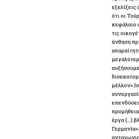
εξελίξεις
ότι οι Το
κεφάλαιο 
τις οικογέ
άνθηση πρι
απαραίτητ
μεγαλύτερ
αυξήσουμε
δισεκατομ
μέλλον».Ι
συνεργασία
επενδύσει
προμήθεια
έργα (…) 
Γερμανία»
ανταγωνισ