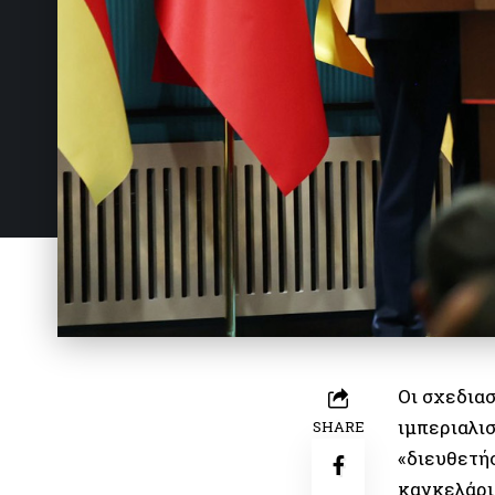
Οι σχεδια
ιμπεριαλι
SHARE
«διευθετή
καγκελάρι