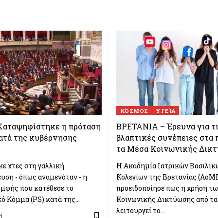
ΚΌΣΜΟΣ
ΥΓΕΊΑ
Καταψηφίστηκε η πρόταση
ΒΡΕΤΑΝΙΑ – Έρευνα για τ
ατά της κυβέρνησης
βλαπτικές συνέπειες στα π
τα Μέσα Κοινωνικής Δικ
ε χτες στη γαλλική
Η Ακαδημία Ιατρικών Βασιλικ
υση - όπως αναμενόταν - η
Κολεγίων της Βρετανίας (AoM
μφής που κατέθεσε το
προειδοποίησε πως η χρήση τ
κό Κόμμα (PS) κατά της…
Κοινωνικής Δικτύωσης από τα
λειτουργεί το…
d