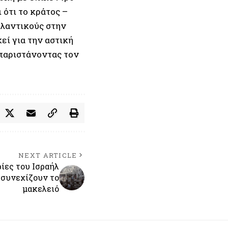
 ότι το κράτος –
τλαντικούς στην
εί για την αστική
 παριστάνοντας τον
NEXT ARTICLE
ίες του Ισραήλ
 συνεχίζουν το
μακελειό