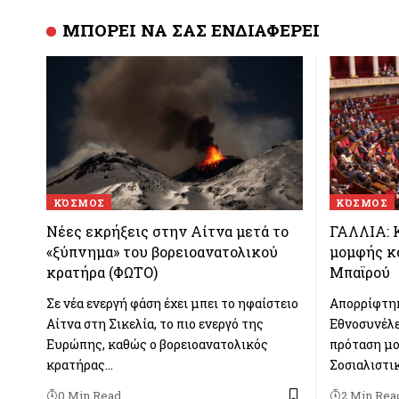
ΜΠΟΡΕΙ ΝΑ ΣΑΣ ΕΝΔΙΑΦΕΡΕΙ
ΚΌΣΜΟΣ
ΚΌΣΜΟΣ
Νέες εκρήξεις στην Αίτνα μετά το
ΓΑΛΛΙΑ: 
«ξύπνημα» του βορειοανατολικού
μομφής κ
κρατήρα (ΦΩΤΟ)
Μπαϊρού
Σε νέα ενεργή φάση έχει μπει το ηφαίστειο
Απορρίφτηκ
Αίτνα στη Σικελία, το πιο ενεργό της
Εθνοσυνέλε
Ευρώπης, καθώς ο βορειοανατολικός
πρόταση μο
κρατήρας…
Σοσιαλιστι
0 Min Read
2 Min Rea