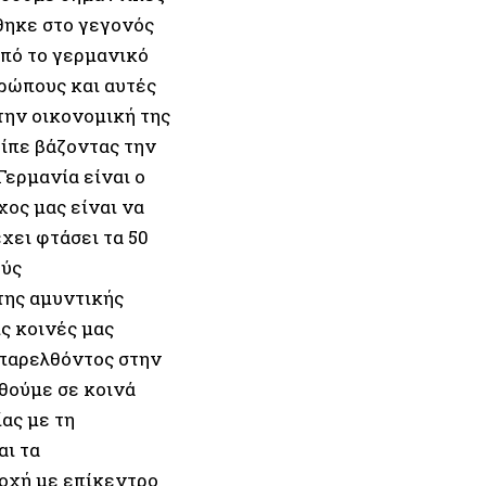
θηκε στο γεγονός
από το γερμανικό
ρώπους και αυτές
 την οικονομική της
είπε βάζοντας την
ερμανία είναι ο
ος μας είναι να
χει φτάσει τα 50
γύς
της αμυντικής
ις κοινές μας
 παρελθόντος στην
θούμε σε κοινά
ας με τη
αι τα
οχή με επίκεντρο