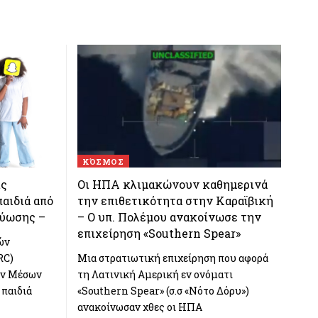
ΚΌΣΜΟΣ
ις
Οι ΗΠΑ κλιμακώνουν καθημερινά
αιδιά από
την επιθετικότητα στην Καραϊβική
τύωσης –
– Ο υπ. Πολέμου ανακοίνωσε την
επιχείρηση «Southern Spear»
ών
RC)
Μια στρατιωτική επιχείρηση που αφορά
ων Μέσων
τη Λατινική Αμερική εν ονόματι
 παιδιά
«Southern Spear» (σ.σ «Νότο Δόρυ»)
ανακοίνωσαν χθες οι ΗΠΑ