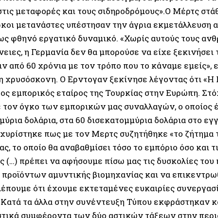
 στις μεταφορές και τους σιδηροδρόμους».Ο Μέρτς στά
ύρκοι μετανάστες υπέστησαν την άγρια εκμετάλλευση 
ως φθηνό εργατικό δυναμικό. «Χωρίς αυτούς τους ανθ
νειες, η Γερμανία δεν θα μπορούσε να είχε ξεκινήσει
ν από 60 χρόνια με τον τρόπο που το κάναμε εμείς», 
η χρυσόσκονη. Ο Ερντογαν ξεκίνησε λέγοντας ότι «Η Γ
ος εμπορικός εταίρος της Τουρκίας στην Ευρώπη. Στόχ
 τον όγκο των εμπορικών μας συναλλαγών, ο οποίος έ
μύρια δολάρια, στα 60 δισεκατομμύρια δολάρια στο εγ
σχυρίστηκε πως με τον Μερτς συζητήθηκε «το ζήτημα 
ς, το οποίο θα αναβαθμίσει τόσο το εμπόριο όσο και τ
ς (…) πρέπει να αφήσουμε πίσω μας τις δυσκολίες του
 προϊόντων αμυντικής βιομηχανίας και να επικεντρω
βλέπουμε ότι έχουμε εκτεταμένες ευκαιρίες συνεργασί
.Κατά τα άλλα στην συνέντευξη Τύπου εκφράστηκαν κ
τικά συμφέροντα των δύο αστικών τάξεων στην περι