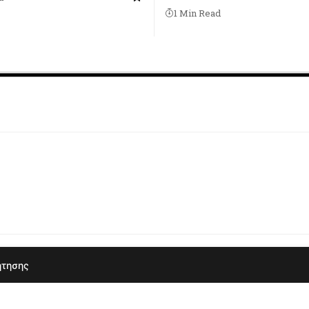
1 Min Read
ιεύουμε αυτό που πιστεύουμε ότι αξίζει να διαβαστε
ήτησης