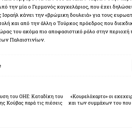
Από την μία ο Γερμανός καγκελάριος, που έχει δηλώσει
 Ισραήλ κάνει την «βρώμικη δουλειά» για τους ευρωα
ολή και από την άλλη ο Τούρκος πρόεδρος που διεκδικ
χώρας του ακόμα πιο αποφασιστικό ρόλο στην περιοχή
των Παλαιστινίων.
e
υση του ΟΗΕ: Καταδίκη του
«Κουρελόχαρτο» οι εκεχειρ
ης Κούβας παρά τις πιέσεις
και των συμμάχων του που