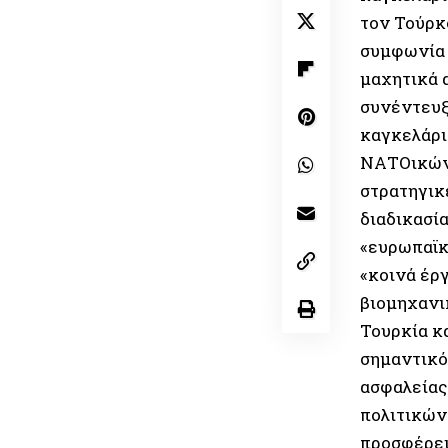
τον Τούρκ
συμφωνία 
μαχητικά 
συνέντευξ
καγκελάρι
ΝΑΤΟικών 
στρατηγικέ
διαδικασία
«ευρωπαϊκ
«κοινά έρ
βιομηχανι
Τουρκία κ
σημαντικό
ασφαλείας
πολιτικών 
προσφέρει