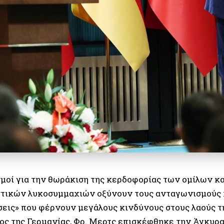
σμοί για την θωράκιση της κερδοφορίας των ομίλων κα
στικών λυκοσυμμαχιών οξύνουν τους ανταγωνισμούς 
σεις» που φέρνουν μεγάλους κινδύνους στους λαούς τ
ος της Γερμανίας, Φρ. Μερτς επισκέφθηκε την Άγκυρα