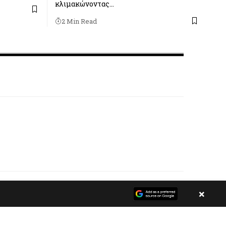
κλιμακώνοντας…
2 Min Read
ί..
×