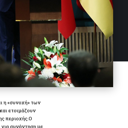
ι η «συνοχή» των
και ετοιμάζουν
ης περιοχής.Ο
 για συνάντηση με