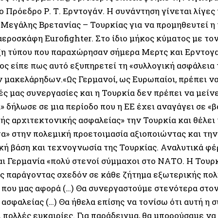
ο Πρόεδρο Ρ. Τ. Ερντογάν. Η συνάντηση γίνεται λίγες
Μεγάλης Βρετανίας – Τουρκίας για να προμηθευτεί η 
αεροσκάφη Eurofighter. Στο ίδιο μήκος κύματος με το
η τύπου που παραχώρησαν σήμερα Μερτς και Ερντογα
ος είπε πως αυτό εξυπηρετεί τη «συλλογική ασφάλεια
μακελάρηδων.«Ως Γερμανοί, ως Ευρωπαίοι, πρέπει να
ς μας συνεργασίες και η Τουρκία δεν πρέπει να μείνε
» δήλωσε σε μια περίοδο που η ΕΕ έχει αναγάγει σε «
ής αρχιτεκτονικής ασφαλείας» την Τουρκία και θέλει
γα» στην πολεμική προετοιμασία αξιοποιώντας και την
κή βάση και τεχνογνωσία της Τουρκίας. Αναλυτικά φέρ
αι Γερμανία «πολύ στενοί σύμμαχοι στο ΝΑΤΟ. Η Τουρκ
ς παράγοντας σχεδόν σε κάθε ζήτημα εξωτερικής πολι
 που μας αφορά (…) Θα συνεργαστούμε στενότερα στο
ασφαλείας (…) Θα ήθελα επίσης να τονίσω ότι αυτή η 
 πολλές ευκαιρίες. Για παράδειγμα, θα μπορούσαμε ν