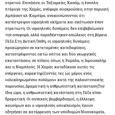
στρατού. Επιπλέον, οι Ταξιαρχίες Κασάμ, η ένοπλη
πτέρυγα της Χαμάς, ανέφερε συγκρούσεις στην περιοχή
Αμπάσαν αλ-Καμπίρα, ανακοινώνοντας ότι
κατέστρεψαν ισραηλινά οχήματα και σκότωσαν έναν
στρατιώτη. Οι ισραηλινές δυνάμεις δεν επιβεβαίωσαν
την αναφορά, αλλά παραδέχτηκαν απώλειες στη βόρεια
Γάζα.Στη Δυτική Όχθη, οι ισραηλινές δυνάμεις
προχώρησαν σε εκτεταμένες κατεδαφίσεις,
καταστρέφοντας οκτώ σπίτια και δύο γεωργικές
εκαταστάσεις σε πόλεις όπως η Ραμάλα, η Ιερουσαλήμ
και η Ναμπλούς. Η Χαμάς καταδίκασε αυτές τις
ενέργειες, χαρακτηρίζοντάς τες ως μέρος ενός
«ολοκληρωμένου πολέμου» κατά της παλαιστινιακής
παρουσίας.Δραματική η ανθρωπιστική κατάστασηΤην
ίδια ώρα, η ανθρωπιστική κατάσταση στη Γάζα είναι
δραματική. Οι συνεχείς βομβαρδισμοί, η έλλειψη
καυσίμων και ο ισραηλινός αποκλεισμός έχουν
οδηγήσει σε κατάρρευση των υποδομών.Νοσοκομεία,