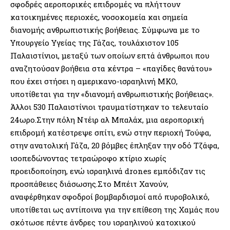
σφοδρές αεροπορικές επιδρομές να πλήττουν
κατοικημένες περιοχές, νοσοκομεία και σημεία
διανομής ανθρωπιστικής βοήθειας. Σύμφωνα με το
Υπουργείο Υγείας της Γάζας, τουλάχιστον 105
Παλαιστίνιοι, μεταξύ των οποίων επτά άνθρωποι που
αναζητούσαν βοήθεια στα κέντρα – «παγίδες θανάτου»
που έχει στήσει η αμερικανο-ισραηλινή ΜΚΟ,
υποτίθεται για την «διανομή ανθρωπιστικής βοήθειας».
Άλλοι 530 Παλαιστίνιοι τραυματίστηκαν το τελευταίο
24ωρο.Στην πόλη Ντέιρ αλ Μπαλάχ, μια αεροπορική
επιδρομή κατέστρεψε σπίτι, ενώ στην περιοχή Τούφα,
στην ανατολική Γάζα, 20 βόμβες έπληξαν την οδό Τζάφα,
ισοπεδώνοντας τετραώροφο κτίριο χωρίς
προειδοποίηση, ενώ ισραηλινά drones εμπόδιζαν τις
προσπάθειες διάσωσης.Στο Μπέιτ Χανούν,
αναφέρθηκαν σφοδροί βομβαρδισμοί από πυροβολικό,
υποτίθεται ως αντίποινα για την επίθεση της Χαμάς που
σκότωσε πέντε άνδρες του ισραηλινού κατοχικού