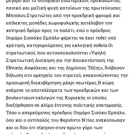
μέγαρο και το υπουργείο Εσωτερικών, προκαλώντας
πανικό και μαζική φυγή κατοίκων της πρωτεύουσας
Μπισάου.Στρατιώτες από την προεδρική φρουρά και
επίλεκτες μονάδες χωροφυλακής κατέλαβαν τον
κεντρικό δρόμο προς το παλάτι, ενώ ο πρόεδρος
Ουμάρο Σισσόκο Εμπάλο φέρεται να έχει τεθεί υπό
κράτηση, κατηγορούμενος για εκλογική νοθεία.Οι
στρατιωτικοί, που αυτοαποκαλούνται «Υψηλή
Στρατιωτική Διοίκηση για την Αποκατάσταση της
Εθνικής Ασφάλειας και της Δημόσιας Τάξης», διάβασαν
δήλωση στο αρχηγείο του στρατού, ανακοινώνοντας την
προσωρινή διακυβέρνηση μέχρι νεωτέρας.Η χώρα
ανέμενε τα αποτελέσματα των προεδρικών και των
βουλευτικών εκλογών της Κυριακής οι οποίες
διεξήχθησαν σε κλίμα έντονης πολιτικής αναταραχής.
Τόσο ο απερχόμενος πρόεδρος Ουμάρο Σισόκο Εμπάλο,
όσο και ο αντίπαλός του Φερνάντο Ντίας ανακοίνωσαν
και οι δύο ότι νίκησαν στον πρώτο γύρο των