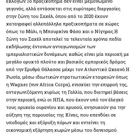
εκλογών.Το πραξικόπημα δεν είναι μεμονωμένο
γεγονός, αλλά εντάσσεται στις ευρύτερες διεργασίες
στην ζώνη του Σαχέλ, όπου από το 2020 έχουν
καταγραφεί αλλεπάλληλα πραξικοπήματα σε χώρες
όπως το Μάλι, η Μπουρκίνα Φάσο και ο Νίγηρας.Η
ζώνη του Σαχέλ αποτελεί τα τελευταία χρόνια πεδίο
εκδήλωσης έντονων ανταγωνισμών των
ιμπεριαλιστικών δυνάμεων, καθώς είναι μία περιοχή με
μεγάλο ορυκτό πλούτο και βασικός εμπορικός δρόμος
από την Ερυθρά Θάλασσα μέχρι τον Ατλαντικό Ωκεανό.Η
Ρωσία, μέσω ιδιωτικών στρατιωτικών εταιρειών όπως
η Wagner (νυν Africa Corps), ενισχύει την επιρροή της,
ανταγωνιζόμενη κυρίως τη Γαλλία, που διατηρεί βάσεις
στην περιοχή, ενώ οι ΗΠΑ, που έχουν υπό τον έλεγχό
τους ορυχεία ουρανίου και χρυσού, ανησυχούν για την
αύξηση της παρουσίας της Κίνας, που επενδύει σε
υποδομές και εξόρυξη πόρων και εντείνει τη
οικονομική εξάρτηση χωρών μέσω του δανεισμού.