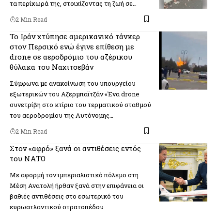
τα περίχωρά της, στοιχίζοντας τη ζωή σε…
2 Min Read
Το Ιράν χτύπησε αμερικανικό τάνκερ
στον Περσικό ενώ έγινε επίθεση με
drone σε αεροδρόμιο του αζέρικου
θύλακα του Ναχιτσεβάν
Σύμφωνα με ανακοίνωση του υπουργείου
εξωτερικών του Αζερμπαϊτζάν «Ένα drone
συνετρίβη στο κτίριο του τερματικού σταθμού
του αεροδρομίου της Αυτόνομης…
2 Min Read
Στον «αφρό» ξανά οι αντιθέσεις εντός
του ΝΑΤΟ
Με αφορμή τον ιμπεριαλιστικό πόλεμο στη
Μέση Ανατολή ήρθαν ξανά στην επιφάνεια οι
βαθιές αντιθέσεις στο εσωτερικό του
ευρωατλαντικού στρατοπέδου.…