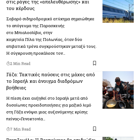
στις ράγες της «απελευθέρωσης» και
του κέρδους
Σοβαρό σιδηροδρομικό ατύχημα σημειώθηκε
το απόγευμα της Παρασκευής
στο Μπιαλοσλίβιε, στην
κομητεία Πίλα της Πολωνίας, όταν δύο
επιβατικά τρένα συγκρούστηκαν μεταξύ τους.
Η σύγκρουση προκάλεσε τον…
2 Min Read
Γάζα: Τακτικές παύσεις στις μάχες από
το Ισραήλ και άνοιγμα διαδρόμων
βοήθειας
Η πίεση έχει αυξηθεί στο Ισραήλ μετά από
δυσοίωνες προειδοποιήσεις για μαζικό λιμό
στη Γάζα ενόψει μιας αυξανόμενης κρίσης
πείνας«Γενοκτονία…
7 Min Read
Βενεζουέλα: Η Ροντρίγκες θα επιδιώξει