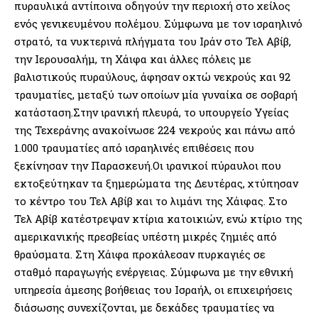
πυραυλικά αντίποινα οδηγούν την περιοχή στο χείλος
ενός γενικευμένου πολέμου. Σύμφωνα με τον ισραηλινό
στρατό, τα νυκτερινά πλήγματα του Ιράν στο Τελ Αβίβ,
την Ιερουσαλήμ, τη Χάιφα και άλλες πόλεις με
βαλιστικούς πυραύλους, άφησαν οκτώ νεκρούς και 92
τραυματίες, μεταξύ των οποίων μία γυναίκα σε σοβαρή
κατάσταση.Στην ιρανική πλευρά, το υπουργείο Υγείας
της Τεχεράνης ανακοίνωσε 224 νεκρούς και πάνω από
1.000 τραυματίες από ισραηλινές επιθέσεις που
ξεκίνησαν την Παρασκευή.Οι ιρανικοί πύραυλοι που
εκτοξεύτηκαν τα ξημερώματα της Δευτέρας, χτύπησαν
το κέντρο του Τελ Αβίβ και το λιμάνι της Χάιφας. Στο
Τελ Αβίβ κατέστρεψαν κτίρια κατοικιών, ενώ κτίριο της
αμερικανικής πρεσβείας υπέστη μικρές ζημιές από
θραύσματα. Στη Χάιφα προκάλεσαν πυρκαγιές σε
σταθμό παραγωγής ενέργειας. Σύμφωνα με την εθνική
υπηρεσία άμεσης βοήθειας του Ισραήλ, οι επιχειρήσεις
διάσωσης συνεχίζονται, με δεκάδες τραυματίες να